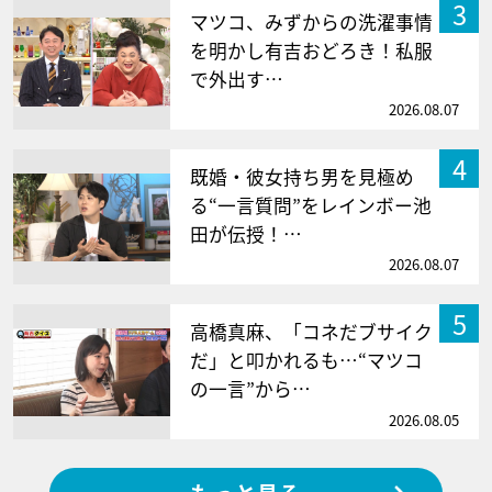
3
マツコ、みずからの洗濯事情
を明かし有吉おどろき！私服
で外出す…
2026.08.07
4
既婚・彼女持ち男を見極め
る“一言質問”をレインボー池
田が伝授！…
2026.08.07
5
高橋真麻、「コネだブサイク
だ」と叩かれるも…“マツコ
の一言”から…
2026.08.05