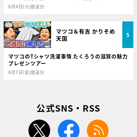
8月4日(火)放送分
マツコ＆有吉 かりそめ
5
天国
マツコのTシャツ洗濯事情 たくろうの滋賀の魅力
プレゼンツアー
8月7日(金)放送分
公式SNS・RSS
twitter
facebook
rss