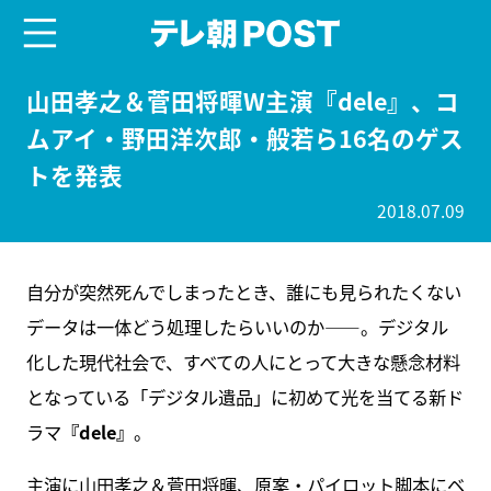
menu
テレ朝POST
山田孝之＆菅田将暉W主演『dele』、コ
ムアイ・野田洋次郎・般若ら16名のゲス
トを発表
2018.07.09
自分が突然死んでしまったとき、誰にも見られたくない
データは一体どう処理したらいいのか――。デジタル
化した現代社会で、すべての人にとって大きな懸念材料
となっている「デジタル遺品」に初めて光を当てる新ド
ラマ
『dele』
。
主演に山田孝之＆菅田将暉、原案・パイロット脚本にベ