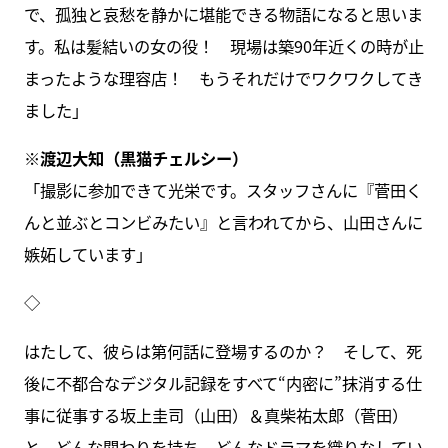
で、孤独と哀愁を静かに堪能できる物語になると思いま
す。私は髪結いの女の役！ 現場は築90年近くの時が止
まったような理容店！ もうそれだけでワクワクしてき
ました」
※渡辺大知（黒猫チェルシー）
「撮影に参加できて光栄です。スタッフさんに『菅田く
んと並ぶとコンビみたい』と言われてから、山田さんに
嫉妬しています」
◇
はたして、彼らは第何話に登場するのか？ そして、死
後に不都合なデジタル記録をすべて“内密に”抹消する仕
事に従事する坂上圭司（山田）＆真柴祐太郎（菅田）
と、どんな関わりを持ち、どんなドラマを織りなしてい