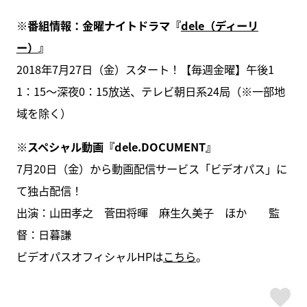
※番組情報：金曜ナイトドラマ『
dele（ディーリ
ー）
』
2018年7月27日（金）スタート！【毎週金曜】午後1
1：15～深夜0：15放送、テレビ朝日系24局（※一部地
域を除く）
※スペシャル動画『dele.DOCUMENT』
7月20日（金）から動画配信サービス「ビデオパス」に
て独占配信！
出演：山田孝之 菅田将暉 麻生久美子 ほか 監
督：日暮謙
ビデオパスオフィシャルHPは
こちら
。
ス