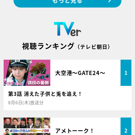
もっと見る
視聴ランキング
（テレビ朝日）
大空港～GATE24～
1
第3話 消えた子供と兎を追え！
8月6日(木)放送分
アメトーーク！
2