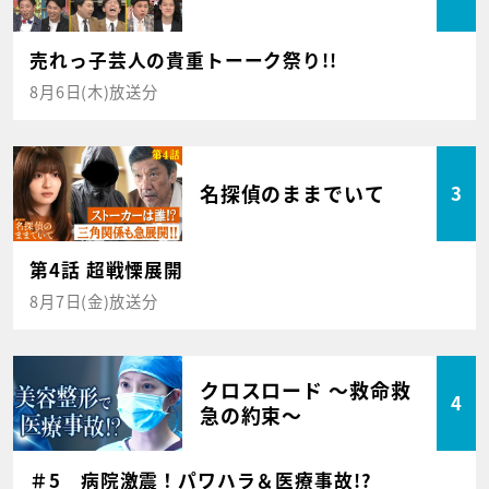
売れっ子芸人の貴重トーーク祭り!!
8月6日(木)放送分
名探偵のままでいて
3
第4話 超戦慄展開
8月7日(金)放送分
クロスロード ～救命救
4
急の約束～
＃5 病院激震！パワハラ＆医療事故!?