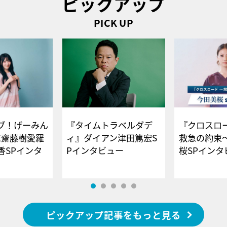
ピックアップ
PICK UP
ブ！げーみん
『タイムトラベルダデ
『クロスロー
E齋藤樹愛羅
ィ』ダイアン津田篤宏S
救急の約束
香SPインタ
Pインタビュー
桜SPイ
ピックアップ記事をもっと見る