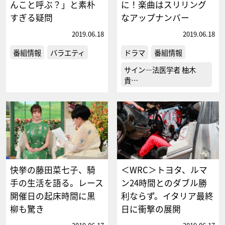
んこと呼ぶ？」と素朴
に！楽曲はスリリング
すぎる疑問
なアップナンバー
2019.06.18
2019.06.18
番組情報
バラエティ
ドラマ
番組情報
サイン―法医学者 柚木
貴…
快挙の藤田菜七子、騎
＜WRC＞トヨタ、ルマ
手の生活を語る。レース
ン24時間とのダブル勝
開催日の起床時間に黒
利ならず。イタリア最終
柳も驚き
日に衝撃の展開