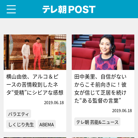
menu
テレ朝POST
横山由依、アルコ＆ピ
田中美里、自信がない
ースの苦情殺到したネ
からこそ前向きに！彼
タ“受精”にシビアな感想
女が信じて芝居を続け
た“ある監督の言葉”
2019.06.18
2019.06.18
バラエティ
テレ朝 芸能&ニュース
しくじり先生
ABEMA