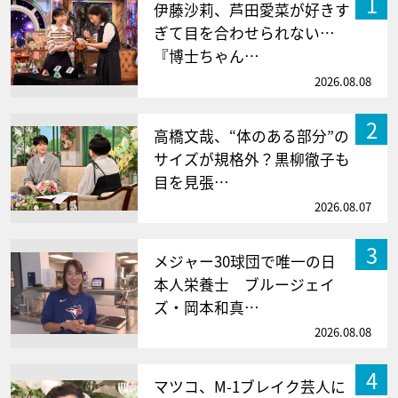
1
伊藤沙莉、芦田愛菜が好きす
ぎて目を合わせられない…
『博士ちゃん…
2026.08.08
2
高橋文哉、“体のある部分”の
サイズが規格外？黒柳徹子も
目を見張…
2026.08.07
3
メジャー30球団で唯一の日
本人栄養士 ブルージェイ
ズ・岡本和真…
2026.08.08
4
マツコ、M-1ブレイク芸人に