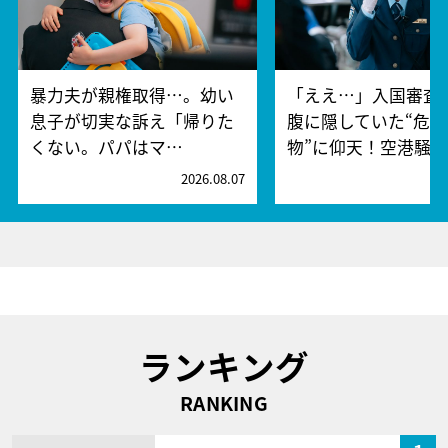
暴力夫が親権取得…。幼い
「ええ…」入国審査
息子が切実な訴え「帰りた
腹に隠していた“危険
くない。パパはマ…
物”に仰天！空港騒
2026.08.07
2
ランキング
RANKING