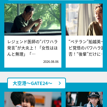
レジェンド医師の“パワハラ
“ベテラン”船越英一
発言”が大炎上！「女性はほ
ビ覚悟のパワハラ謝
んと無理」「…
否！“後輩”だけに…
2026.08.06
2
大空港～GATE24～