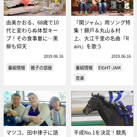
由美かおる、68歳で10
『関ジャム』雨ソング特
代と変わらぬ体型キー
集！錦戸＆丸山＆村
プ！その食事量に…黒
上、大江千里の名曲『R
柳も仰天
ain』を歌う
2019.06.16
2019.06.16
番組情報
徹子の部屋
番組情報
EIGHT-JAM
音楽
マツコ、田中律子に語
平成No.1を決定！競馬