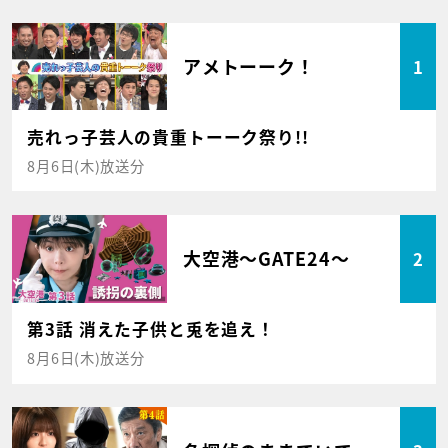
アメトーーク！
1
売れっ子芸人の貴重トーーク祭り!!
8月6日(木)放送分
大空港～GATE24～
2
第3話 消えた子供と兎を追え！
8月6日(木)放送分