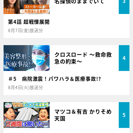
名探偵のままでいて
3
第4話 超戦慄展開
8月7日(金)放送分
クロスロード ～救命救
4
急の約束～
＃5 病院激震！パワハラ＆医療事故!?
8月4日(火)放送分
マツコ＆有吉 かりそめ
5
天国