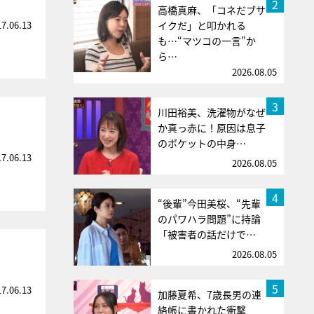
2
高橋真麻、「コネだブサ
17.06.13
イクだ」と叩かれる
も…“マツコの一言”か
ら…
2026.08.05
3
川田裕美、洗濯物がなぜ
か真っ赤に！原因は息子
のポケットの中身…
17.06.13
2026.08.05
4
“後輩”今田美桜、“先輩
のパワハラ問題”に持論
「被害者の話だけで…
2026.08.05
5
17.06.13
加藤夏希、7歳長男の連
絡帳に書かれた衝撃