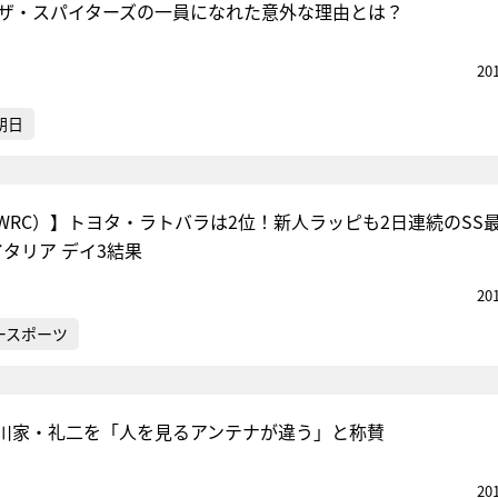
でザ・スパイターズの一員になれた意外な理由とは？
20
朝日
WRC）】トヨタ・ラトバラは2位！新人ラッピも2日連続のS
タリア デイ3結果
20
ースポーツ
川家・礼二を「人を見るアンテナが違う」と称賛
20