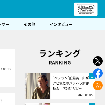
朝POST
ンサー
その他
インタビュー
ランキング
RANKING
17.06.13
1
“ベテラン”船越英一郎が
クビ覚悟のパワハラ謝罪
拒否！“後輩”だけ…
2026.08.05
？