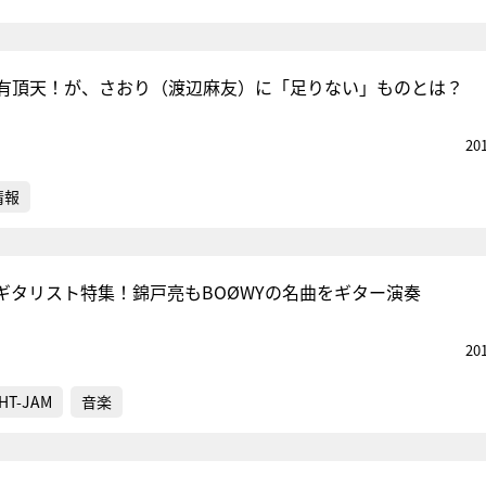
有頂天！が、さおり（渡辺麻友）に「足りない」ものとは？
20
情報
ギタリスト特集！錦戸亮もBOØWYの名曲をギター演奏
20
HT-JAM
音楽