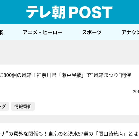
テレ
楽
アニメ・ヒーロー
スポーツ
アナウ
に800個の風鈴！神奈川県「瀬戸屋敷」で“風鈴まつり”開催
20
ング
情報番組
ナナ”の意外な関係も！東京の名湧水57選の「関口芭蕉庵」とは