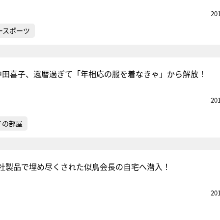
20
ースポーツ
・中田喜子、還暦過ぎて「年相応の服を着なきゃ」から解放！
20
子の部屋
社製品で埋め尽くされた似鳥会長の自宅へ潜入！
20