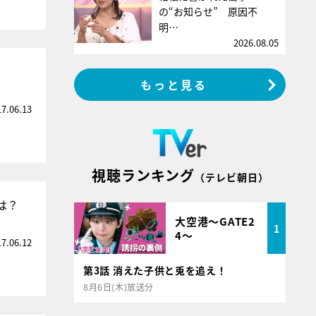
の“お知らせ” 原因不
明…
2026.08.05
もっと見る
17.06.13
視聴ランキング
（テレビ朝日）
は？
大空港～GATE2
1
4～
17.06.12
第3話 消えた子供と兎を追え！
8月6日(木)放送分