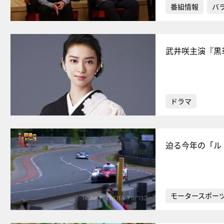
番組情報
バ
武井咲主演『黒
ドラマ
迫る今年の「ル
モータースポー