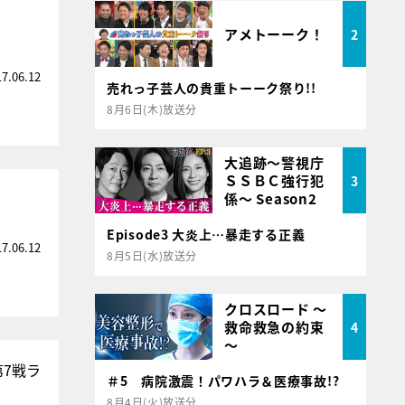
アメトーーク！
2
17.06.12
売れっ子芸人の貴重トーーク祭り!!
8月6日(木)放送分
大追跡～警視庁
ＳＳＢＣ強行犯
3
係～ Season2
Episode3 大炎上…暴走する正義
17.06.12
8月5日(水)放送分
クロスロード ～
救命救急の約束
4
～
7戦ラ
＃5 病院激震！パワハラ＆医療事故!?
8月4日(火)放送分