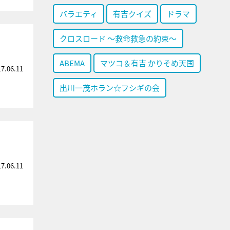
バラエティ
有吉クイズ
ドラマ
クロスロード ～救命救急の約束～
ABEMA
マツコ＆有吉 かりそめ天国
17.06.11
出川一茂ホラン☆フシギの会
17.06.11