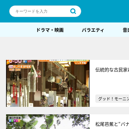
ドラマ・映画
バラエティ
音
伝統的な古民家
グッド！モーニ
松尾芭蕉と“バ