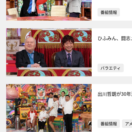
番組情報
ひふみん、闘志
バラエティ
出川哲朗が30
番組情報
ア