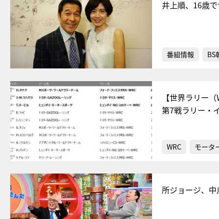
井上順、16歳
番組情報
BS
【世界ラリー（
第7戦ラリー・イ
WRC
モータ
所ジョージ、中