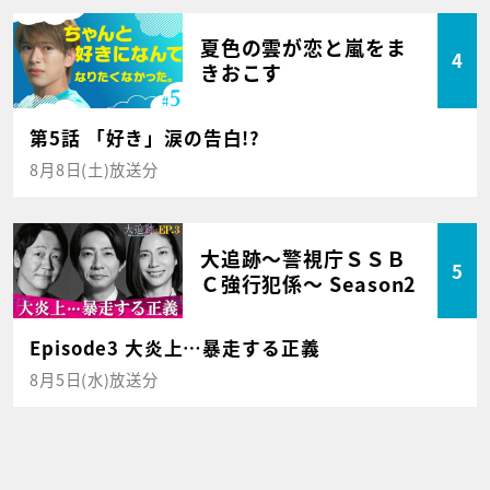
夏色の雲が恋と嵐をま
4
きおこす
第5話 「好き」涙の告白!?
8月8日(土)放送分
大追跡～警視庁ＳＳＢ
5
Ｃ強行犯係～ Season2
Episode3 大炎上…暴走する正義
8月5日(水)放送分