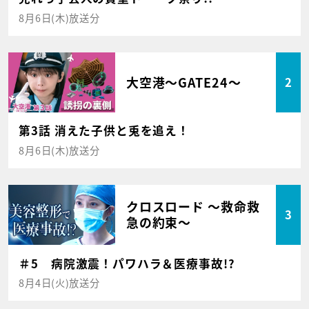
8月6日(木)放送分
大空港～GATE24～
2
第3話 消えた子供と兎を追え！
8月6日(木)放送分
クロスロード ～救命救
3
急の約束～
＃5 病院激震！パワハラ＆医療事故!?
8月4日(火)放送分