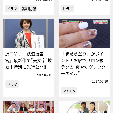
ドラマ
番組情報
ドラマ
沢口靖子『鉄道捜査
「まだら塗り」がポイ
官』最新作で”美文字”披
ント！お家でサロン級
露！特別に先行公開!!
テクの“爽やかグリッタ
ーネイル”
2017.06.10
2017.06.10
ドラマ
BeauTV