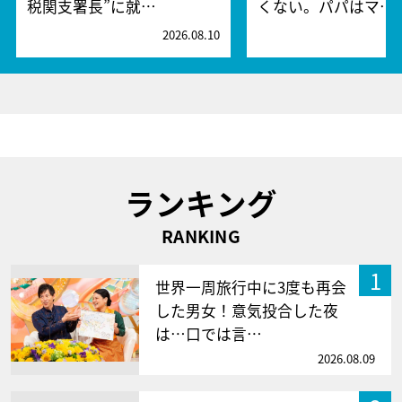
税関支署長”に就…
くない。パパはマ…
2026.08.10
2
ランキング
RANKING
1
世界一周旅行中に3度も再会
した男女！意気投合した夜
は…口では言…
2026.08.09