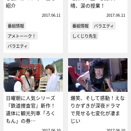
紹介
晴、涙の授業！
2017.06.11
2017.06.11
番組情報
番組情報
バラエティ
アメトーーク！
しくじり先生
バラエティ
日曜朝に人気シリーズ
爆笑、そして感動！えな
『鉄道捜査官』新作！
りかずきが深夜ドラマ
遺体に観光列車「ろく
で見せる七変化が凄ま
もん」の券…
じい
2017.06.10
2017.06.10