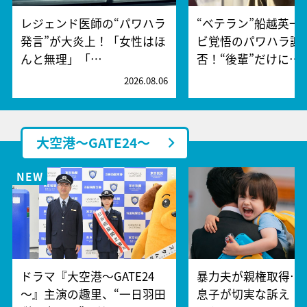
レジェンド医師の“パワハラ
“ベテラン”船越英一
発言”が大炎上！「女性はほ
ビ覚悟のパワハラ謝
んと無理」「…
否！“後輩”だけに…
2026.08.06
2
大空港～GATE24～
ドラマ『大空港～GATE24
暴力夫が親権取得…
～』主演の趣里、“一日羽田
息子が切実な訴え「