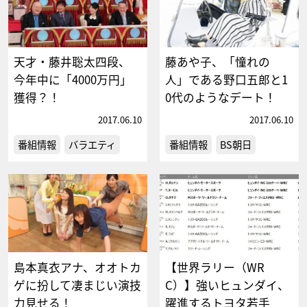
天才・藤井聡太四段、
藤あや子、「憧れの
今年中に「4000万円」
人」である野口五郎と1
獲得？！
0代のようなデート！
2017.06.10
2017.06.10
番組情報
バラエティ
番組情報
BS朝日
島本真衣アナ、オオトカ
【世界ラリー（WR
ゲに扮して凄まじい演技
C）】強いヒュンダイ、
力見せる！
躍進するトヨタ若手