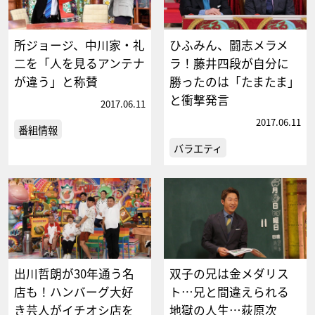
所ジョージ、中川家・礼
ひふみん、闘志メラメ
二を「人を見るアンテナ
ラ！藤井四段が自分に
が違う」と称賛
勝ったのは「たまたま」
と衝撃発言
2017.06.11
2017.06.11
番組情報
バラエティ
出川哲朗が30年通う名
双子の兄は金メダリス
店も！ハンバーグ大好
ト…兄と間違えられる
き芸人がイチオシ店を
地獄の人生…荻原次