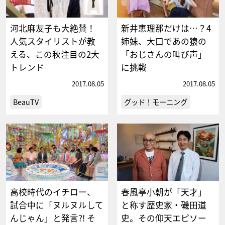
河北麻友子も大絶賛！
新井恵理那だけは…？4
人気スタイリストが教
姉妹、大口であの猿の
える、この秋注目の2大
「おじさんの叫び声」
トレンド
に挑戦
2017.08.05
2017.08.05
BeauTV
グッド！モーニング
高校時代のイチロー、
春風亭小朝が「天才」
試合中に「ヌルヌルして
と称す歴史家・磯田道
んじゃん」と発言?! そ
史。その仰天エピソー