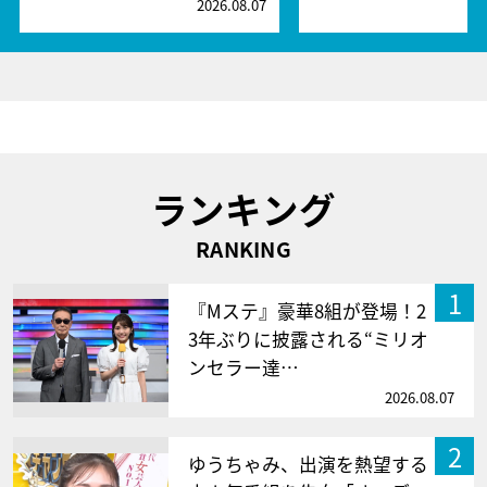
2026.08.07
2
ランキング
RANKING
1
『Mステ』豪華8組が登場！2
3年ぶりに披露される“ミリオ
ンセラー達…
2026.08.07
2
ゆうちゃみ、出演を熱望する