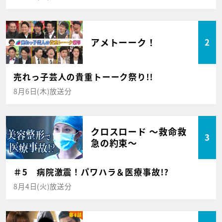
アメトーーク！
2
売れっ子芸人の貴重トーーク祭り!!
8月6日(木)放送分
クロスロード ～救命救
3
急の約束～
＃5 病院激震！パワハラ＆医療事故!?
8月4日(火)放送分