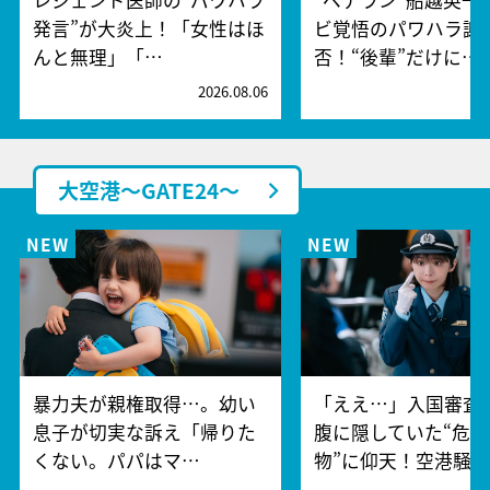
発言”が大炎上！「女性はほ
ビ覚悟のパワハラ謝
んと無理」「…
否！“後輩”だけに…
2026.08.06
2
大空港～GATE24～
暴力夫が親権取得…。幼い
「ええ…」入国審査
息子が切実な訴え「帰りた
腹に隠していた“危険
くない。パパはマ…
物”に仰天！空港騒