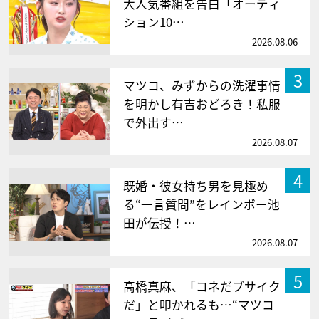
大人気番組を告白「オーディ
ション10…
2026.08.06
3
マツコ、みずからの洗濯事情
を明かし有吉おどろき！私服
で外出す…
2026.08.07
4
既婚・彼女持ち男を見極め
る“一言質問”をレインボー池
田が伝授！…
2026.08.07
5
高橋真麻、「コネだブサイク
だ」と叩かれるも…“マツコ