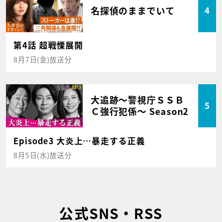
名探偵のままでいて
4
第4話 超戦慄展開
8月7日(金)放送分
大追跡～警視庁ＳＳＢ
5
Ｃ強行犯係～ Season2
Episode3 大炎上…暴走する正義
8月5日(水)放送分
公式SNS・RSS