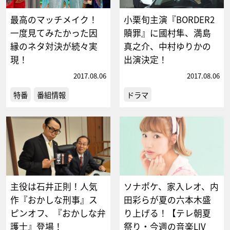
最高のマッチメイク！
小栗旬主演『BORDER2
一度見てみたかった因
贖罪』に國村隼、満島
縁のネタ対決が続々実
真之介、中村ゆりかの
現！
出演決定！
2017.08.06
2017.08.06
特番
番組情報
ドラマ
主役は石井正則！人気
ソナポケ、家入レオ、内
作『おかしな刑事』ス
田彩らが夏の六本木盛
ピンオフ、『おかしな弁
り上げる！【テレ朝夏
護士』登場！
祭り・今週の音楽LIV