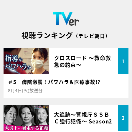
視聴ランキング
（テレビ朝日）
クロスロード ～救命救
1
急の約束～
＃5 病院激震！パワハラ＆医療事故!?
8月4日(火)放送分
大追跡～警視庁ＳＳＢ
2
Ｃ強行犯係～ Season2