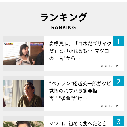
ランキング
RANKING
1
高橋真麻、「コネだブサイク
だ」と叩かれるも…“マツコ
の一言”から…
2026.08.05
2
“ベテラン”船越英一郎がクビ
覚悟のパワハラ謝罪拒
否！“後輩”だけ…
2026.08.05
3
マツコ、初めて食べたとき