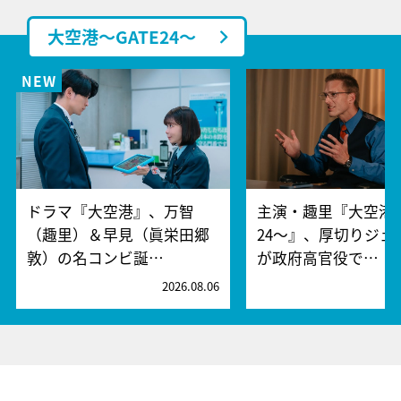
大空港～GATE24～
ドラマ『大空港』、万智
主演・趣里『大空港～
（趣里）＆早見（眞栄田郷
24～』、厚切りジェ
敦）の名コンビ誕…
が政府高官役で…
2026.08.06
2