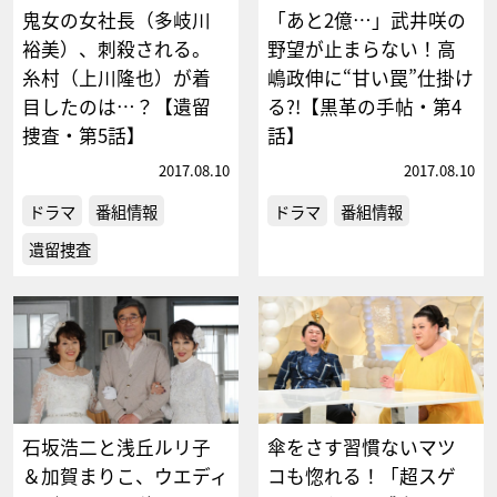
鬼女の女社長（多岐川
「あと2億…」武井咲の
裕美）、刺殺される。
野望が止まらない！高
糸村（上川隆也）が着
嶋政伸に“甘い罠”仕掛け
目したのは…？【遺留
る?!【黒革の手帖・第4
捜査・第5話】
話】
2017.08.10
2017.08.10
ドラマ
番組情報
ドラマ
番組情報
遺留捜査
石坂浩二と浅丘ルリ子
傘をさす習慣ないマツ
＆加賀まりこ、ウエディ
コも惚れる！「超スゲ