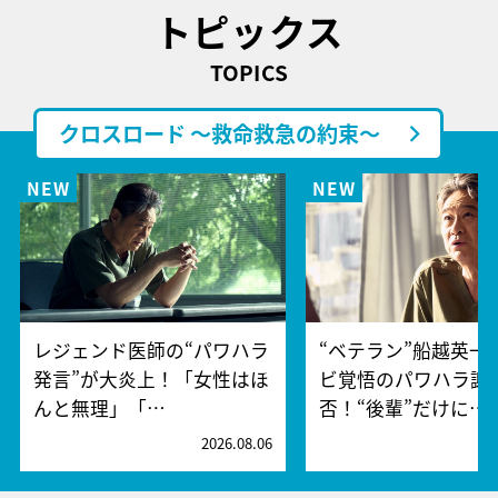
トピックス
TOPICS
クロスロード ～救命救急の約束～
レジェンド医師の“パワハラ
“ベテラン”船越英一
発言”が大炎上！「女性はほ
ビ覚悟のパワハラ謝
んと無理」「…
否！“後輩”だけに…
2026.08.06
2