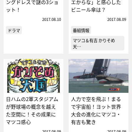
ングドレスで謎の3ショ
エからな」と感心した
ット！
ビニール傘は？
2017.08.10
2017.08.09
ドラマ
番組情報
マツコ＆有吉 かりそめ
天…
日ハムの2軍スタジアム
人力で空を飛ぶ！まる
が野球場の概念を越え
で宇宙船！ヨット世界
た空間に！その成果に
大会の進化にマツコ・
マツコ感心
有吉も驚き
2017.08.09
2017.08.09