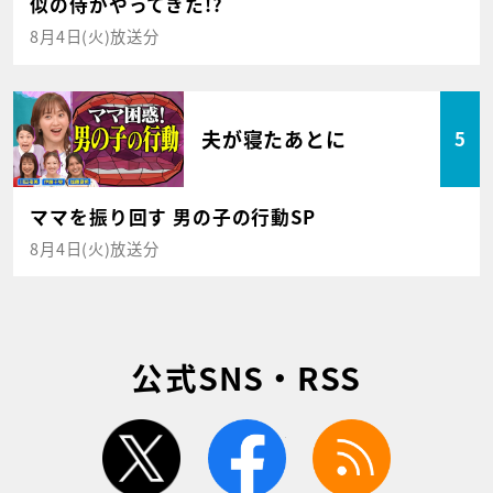
似の侍がやってきた!?
8月4日(火)放送分
夫が寝たあとに
5
ママを振り回す 男の子の行動SP
8月4日(火)放送分
公式SNS・RSS
twitter
facebook
rss