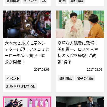
番組情報
イベント
CS
動画
番組情報
六本木ヒルズに屋外シ
高額な入院費に驚愕！
アター出現！アメコミヒ
美川憲一、ロスで人生
ーローも集う贅沢上映
初の入院を経験し“教
会が開催！
訓”得る
2017.08.09
2017.08.09
イベント
番組情報
徹子の部屋
SUMMER STATION