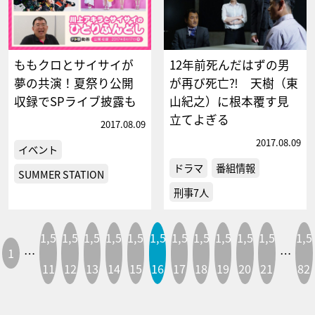
ももクロとサイサイが
12年前死んだはずの男
夢の共演！夏祭り公開
が再び死亡⁈ 天樹（東
収録でSPライブ披露も
山紀之）に根本覆す見
立てよぎる
2017.08.09
2017.08.09
イベント
ドラマ
番組情報
SUMMER STATION
刑事7人
1,5
1,5
1,5
1,5
1,5
1,5
1,5
1,5
1,5
1,5
1,5
1,5
1
…
…
11
12
13
14
15
16
17
18
19
20
21
82