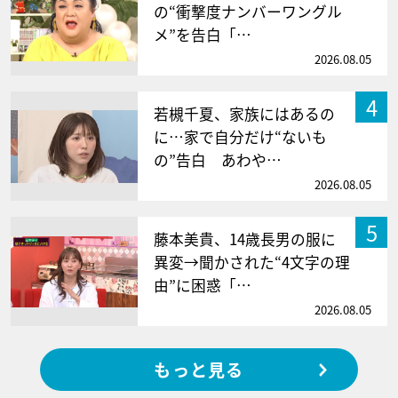
の“衝撃度ナンバーワングル
メ”を告白「…
2026.08.05
4
若槻千夏、家族にはあるの
に…家で自分だけ“ないも
の”告白 あわや…
2026.08.05
5
藤本美貴、14歳長男の服に
異変→聞かされた“4文字の理
由”に困惑「…
2026.08.05
もっと見る