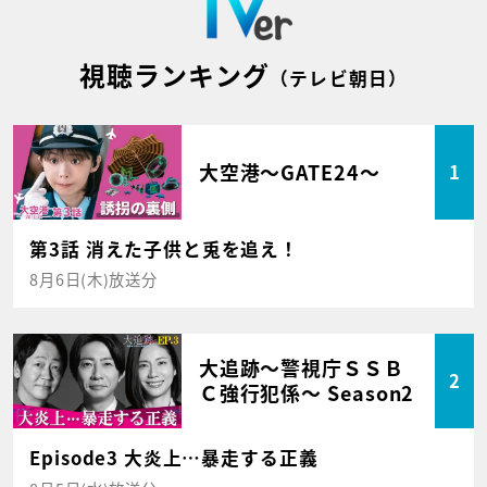
視聴ランキング
（テレビ朝日）
大空港～GATE24～
1
第3話 消えた子供と兎を追え！
8月6日(木)放送分
大追跡～警視庁ＳＳＢ
2
Ｃ強行犯係～ Season2
Episode3 大炎上…暴走する正義