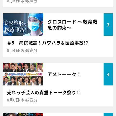
8月5日(水)放送分
クロスロード ～救命救
3
急の約束～
＃5 病院激震！パワハラ＆医療事故!?
8月4日(火)放送分
アメトーーク！
4
売れっ子芸人の貴重トーーク祭り!!
8月6日(木)放送分