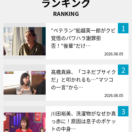
ランキング
RANKING
1
“ベテラン”船越英一郎がクビ
覚悟のパワハラ謝罪拒
否！“後輩”だけ…
2026.08.05
2
高橋真麻、「コネだブサイク
だ」と叩かれるも…“マツコ
の一言”から…
2026.08.05
3
川田裕美、洗濯物がなぜか真
っ赤に！原因は息子のポケッ
トの中身…