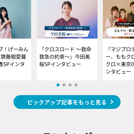
ブ！げーみん
『クロスロード ～救命
『マジプロ
E齋藤樹愛羅
救急の約束～』今田美
ー、ももク
香SPインタ
桜SPインタビュー
クロ×東京0
ンタビュー
ピックアップ記事をもっと見る