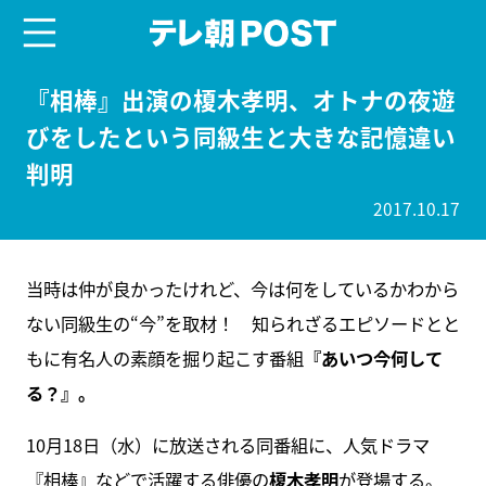
menu
テレ朝POST
『相棒』出演の榎木孝明、オトナの夜遊
びをしたという同級生と大きな記憶違い
判明
2017.10.17
当時は仲が良かったけれど、今は何をしているかわから
ない同級生の“今”を取材！ 知られざるエピソードとと
もに有名人の素顔を掘り起こす番組
『あいつ今何して
る？』。
10月18日（水）に放送される同番組に、人気ドラマ
『相棒』などで活躍する俳優の
榎木孝明
が登場する。