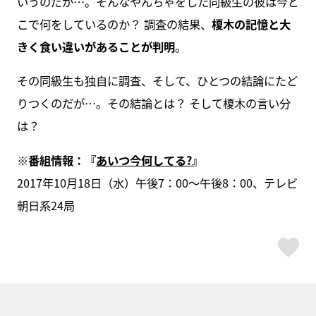
いうのだが…。そんなやんちゃをした同級生の彼は今ど
こで何をしているのか？ 調査の結果、
榎木の記憶と大
きく食い違いがあることが判明
。
その同級生も独自に調査、そして、ひとつの結論にたど
りつくのだが…。その結論とは？ そして榎木の言い分
は？
※番組情報：『
あいつ今何してる?
』
2017年10月18日（水）午後7：00～午後8：00、テレビ
朝日系24局
ス