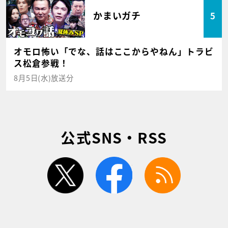
かまいガチ
5
オモロ怖い「でな、話はここからやねん」トラビ
ス松倉参戦！
8月5日(水)放送分
公式SNS・RSS
twitter
facebook
rss