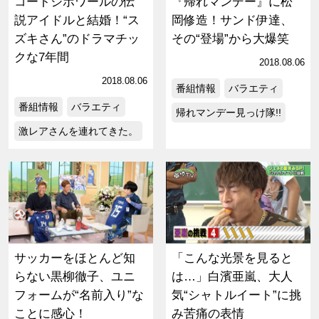
コートジボワールの伝
『帰れマンデー』に松
説アイドルと結婚！“ス
岡修造！サンド伊達、
ズキさん”のドラマチッ
その“登場”から大爆笑
クな7年間
2018.08.06
2018.08.06
番組情報
バラエティ
番組情報
バラエティ
帰れマンデー見っけ隊!!
激レアさんを連れてきた。
サッカーをほとんど知
「こんな光景を見ると
らない黒柳徹子、ユニ
は…」白濱亜嵐、大人
フォームが“名前入り”な
気“シャトルイート”に挑
ことに感心！
み苦痛の表情