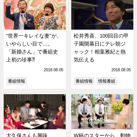
“世界一キレイな妻”が、
松井秀喜、100回目の甲
いやらしい目で…。
子園開幕日にテレ朝ジ
「新婚さん」で番組史
ャック！相葉雅紀と熱
上初の珍事⁈
気伝える
2018.08.05
2018.08.05
番組情報
番組情報
情報番組
大久保さんも興味
W杯のスターから、動物