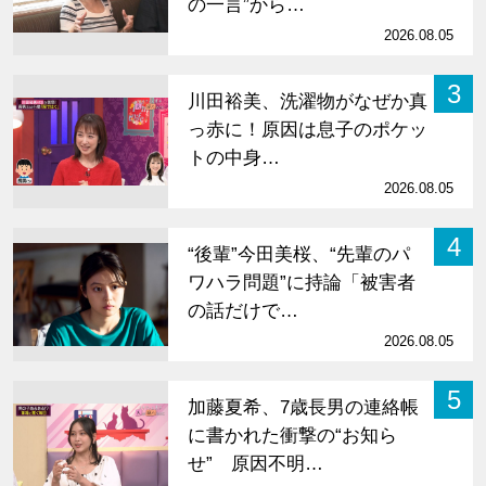
の一言”から…
2026.08.05
3
川田裕美、洗濯物がなぜか真
っ赤に！原因は息子のポケッ
トの中身…
2026.08.05
4
“後輩”今田美桜、“先輩のパ
ワハラ問題”に持論「被害者
の話だけで…
2026.08.05
5
加藤夏希、7歳長男の連絡帳
に書かれた衝撃の“お知ら
せ” 原因不明…