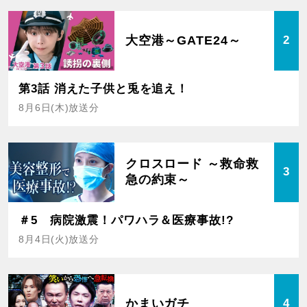
大空港～GATE24～
2
第3話 消えた子供と兎を追え！
8月6日(木)放送分
クロスロード ～救命救
3
急の約束～
＃5 病院激震！パワハラ＆医療事故!?
8月4日(火)放送分
かまいガチ
4