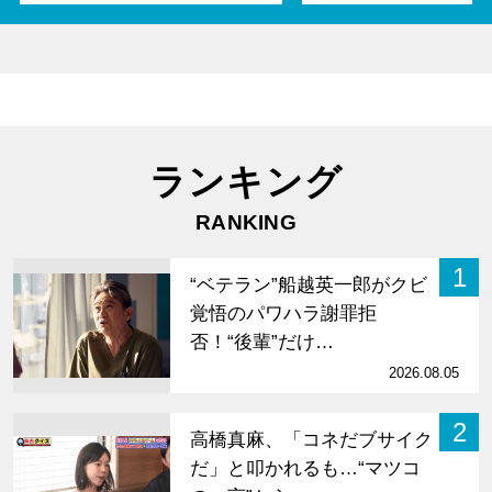
ランキング
RANKING
1
“ベテラン”船越英一郎がクビ
覚悟のパワハラ謝罪拒
否！“後輩”だけ…
2026.08.05
2
高橋真麻、「コネだブサイク
だ」と叩かれるも…“マツコ