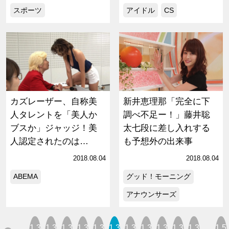
スポーツ
アイドル
CS
カズレーザー、自称美
新井恵理那「完全に下
人タレントを「美人か
調べ不足ー！」藤井聡
ブスか」ジャッジ！美
太七段に差し入れする
人認定されたのは…
も予想外の出来事
2018.08.04
2018.08.04
ABEMA
グッド！モーニング
アナウンサーズ
1,3
1,3
1,3
1,3
1,3
1,3
1,3
1,3
1,3
1,3
1,3
1,5