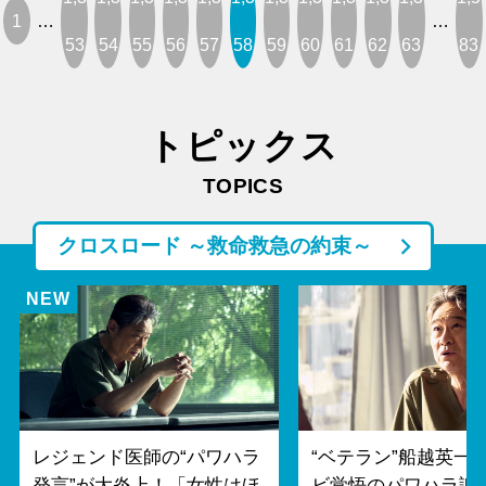
1
…
…
53
54
55
56
57
58
59
60
61
62
63
83
トピックス
TOPICS
クロスロード ～救命救急の約束～
レジェンド医師の“パワハラ
“ベテラン”船越英一
発言”が大炎上！「女性はほ
ビ覚悟のパワハラ謝