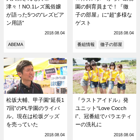
津々！NO.1レズ風俗嬢
園の飼育員まで！『徹
が語った5つの“レズビア
子の部屋』に“超”多様な
ン用語”
ゲスト
2018.08.04
2018.08.04
ABEMA
番組情報
徹子の部屋
松坂大輔、甲子園“延長1
『ラストアイドル』発
7回”のPL学園のライバ
ユニット“Love Cocch
ル。現在は松坂グッズ
i”、冠番組でバラエティ
を売っていた
ーの洗礼に
2018.08.04
2018.08.04