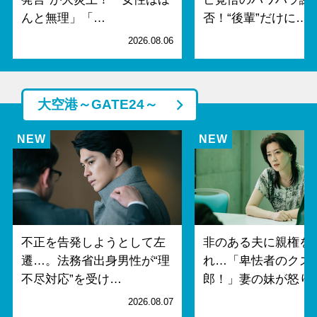
んと無理」「…
否！“後輩”だけに…
2026.08.06
2
大空港～GATE24～
不正を告発しようとして左
非のある夫に親権を
遷…。法務省出身男性が“理
れ…「卑怯者のクズ
不尽対応”を受け…
郎！」妻の妹が怒り
2026.08.07
2