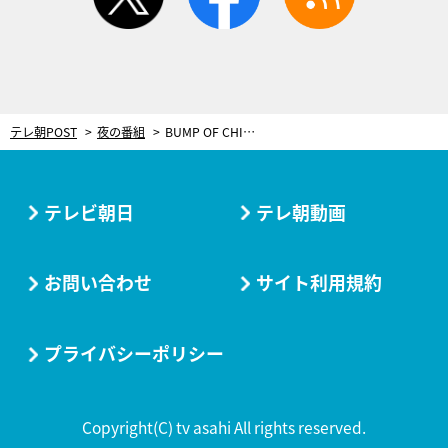
テレ朝POST
夜の番組
BUMP OF CHICKEN、Mステで2年半ぶりのTV出演！佐藤健＆高橋一生も応援ゲストとして登場
テレビ朝日
テレ朝動画
お問い合わせ
サイト利用規約
プライバシーポリシー
Copyright(C) tv asahi All rights reserved.