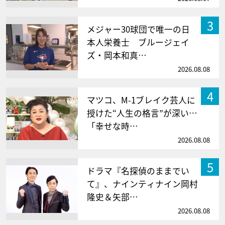
3
メジャー30球団で唯一の日
本人栄養士 ブルージェイ
ズ・岡本和真…
2026.08.08
4
マツコ、M-1ブレイク芸人に
授けた“人生の格言”が深い…
「幸せな時…
2026.08.08
5
ドラマ『名探偵のままでい
て』、ナインティナイン岡村
隆史＆矢部…
2026.08.08