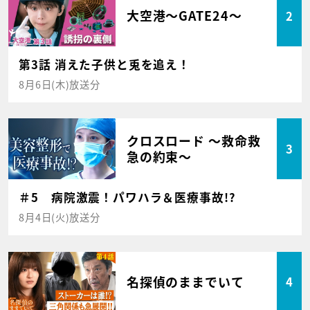
大空港～GATE24～
2
第3話 消えた子供と兎を追え！
8月6日(木)放送分
クロスロード ～救命救
3
急の約束～
＃5 病院激震！パワハラ＆医療事故!?
8月4日(火)放送分
名探偵のままでいて
4