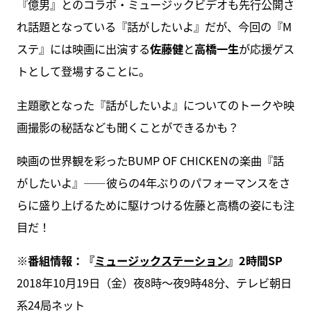
『億男』とのコラボ・ミュージックビデオも先行公開さ
れ話題となっている『話がしたいよ』だが、今回の『M
ステ』には映画に出演する
佐藤健
と
高橋一生
が応援ゲス
トとして登場することに。
主題歌となった『話がしたいよ』についてのトークや映
画撮影の秘話なども聞くことができるかも？
映画の世界観を彩ったBUMP OF CHICKENの楽曲『話
がしたいよ』――彼らの4年ぶりのパフォーマンスをさ
らに盛り上げるために駆けつける佐藤と高橋の姿にも注
目だ！
※番組情報：『
ミュージックステーション
』2時間SP
2018年10月19日（金）夜8時～夜9時48分、テレビ朝日
系24局ネット