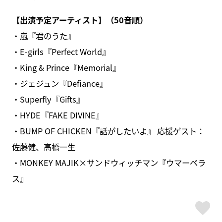
【出演予定アーティスト】（50音順）
・嵐『君のうた』
・E-girls『Perfect World』
・King & Prince『Memorial』
・ジェジュン『Defiance』
・Superfly『Gifts』
・HYDE『FAKE DIVINE』
・BUMP OF CHICKEN『話がしたいよ』 応援ゲスト：
佐藤健、高橋一生
・MONKEY MAJIK×サンドウィッチマン『ウマーベラ
ス』
ス