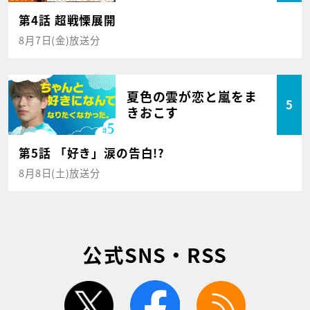
第4話 超戦慄展開
8月7日(金)放送分
夏色の雲が恋と嵐をま
5
きおこす
第5話 「好き」涙の告白!?
8月8日(土)放送分
公式SNS・RSS
twitter
facebook
rss