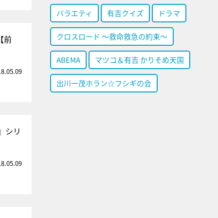
バラエティ
有吉クイズ
ドラマ
クロスロード ～救命救急の約束～
【前
ABEMA
マツコ＆有吉 かりそめ天国
18.05.09
出川一茂ホラン☆フシギの会
』シリ
18.05.09