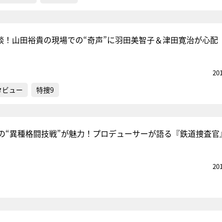
鼎談！山田裕貴の現場での“奇声”に羽田美智子＆津田寛治が心配
20
タビュー
特捜9
の“異種格闘技戦”が魅力！プロデューサーが語る『鉄道捜査官
20