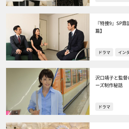
『特捜9』SP
篇】
ドラマ
イン
沢口靖子と監督
ーズ制作秘話
ドラマ