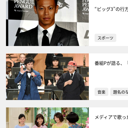
“ビッグ3”の
スポーツ
番組Pが語る、
音楽
題名の
メディアで歌っ