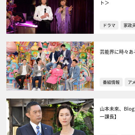
ト＞
ドラマ
家政
芸能界に時々あ
番組情報
ア
山本未來、Bl
一課長】