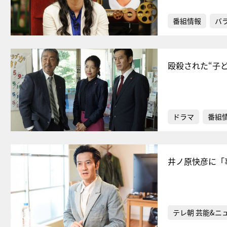
番組情報
バ
殴殺された“子
ドラマ
番組
井ノ原快彦に「
テレ朝 芸能&ニ