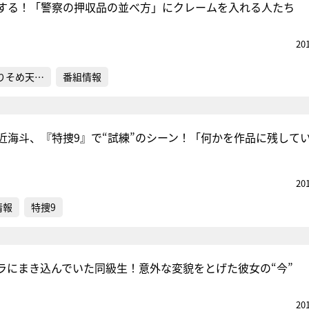
する！「警察の押収品の並べ方」にクレームを入れる人たち
20
りそめ天…
番組情報
.宮近海斗、『特捜9』で“試練”のシーン！「何かを作品に残して
20
情報
特捜9
ラにまき込んでいた同級生！意外な変貌をとげた彼女の“今”
20