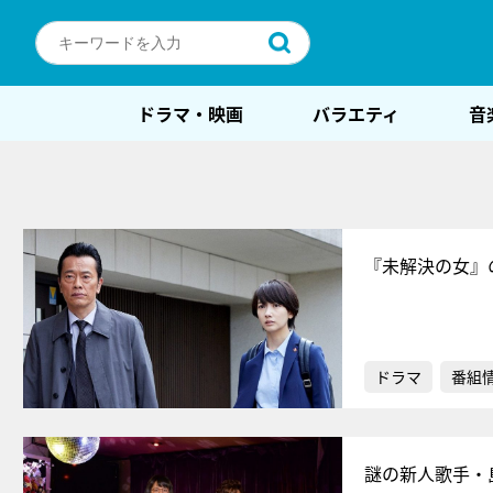
ドラマ・映画
バラエティ
音
『未解決の女』
ドラマ
番組
謎の新人歌手・