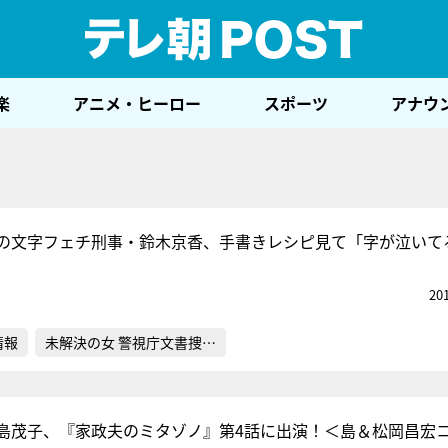
テレ
楽
アニメ・ヒーロー
スポーツ
アナウ
の文字フェチ刑事・鈴木京香、手書きレシピ見て「字が泣いて
20
情報
未解決の女 警視庁文書捜…
島茂子、『家政夫のミタゾノ』第4話に出演！＜島＆松岡昌宏