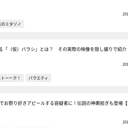
20
夫のミタゾノ
る「（仮）バラシ」とは？ その実際の映像を隠し撮りで紹介
20
メトーーク！
バラエティ
ogでお祭り好きアピールする容疑者に！伝説の神輿担ぎも登場【
20