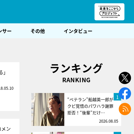
朝POST
ンサー
その他
インタビュー
ランキング
る」
RANKING
18.05.10
1
“ベテラン”船越英一郎が
クビ覚悟のパワハラ謝罪
拒否！“後輩”だけ…
2026.08.05
コメン