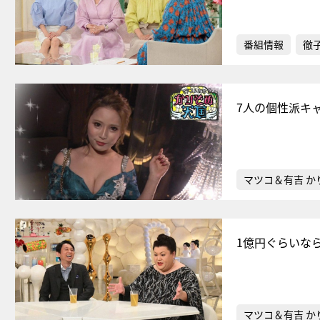
番組情報
徹
7人の個性派キ
マツコ＆有吉 か
1億円ぐらいな
マツコ＆有吉 か