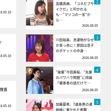
2
高橋真麻、「コネだブサ
イクだ」と叩かれる
18.05.10
も…“マツコの一言”か
ら…
2026.08.05
3
川田裕美、洗濯物がなぜ
！
か真っ赤に！原因は息子
のポケットの中身…
18.05.10
2026.08.05
4
“後輩”今田美桜、“先輩
のパワハラ問題”に持論
「被害者の話だけで…
捜査
2026.08.05
5
加藤夏希、7歳長男の連
18.05.10
絡帳に書かれた衝撃