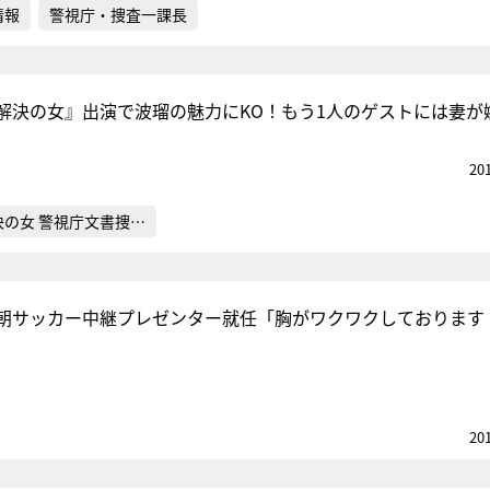
情報
警視庁・捜査一課長
解決の女』出演で波瑠の魅力にKO！もう1人のゲストには妻が
20
決の女 警視庁文書捜…
朝サッカー中継プレゼンター就任「胸がワクワクしております
20