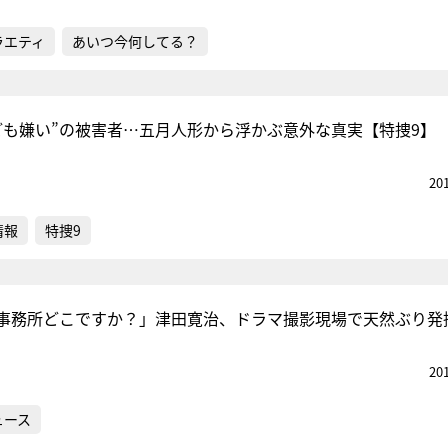
ラエティ
あいつ今何してる？
ども嫌い”の被害者…五月人形から浮かぶ意外な真実【特捜9】
20
情報
特捜9
事務所どこですか？」津田寛治、ドラマ撮影現場で天然ぶり発
20
ュース