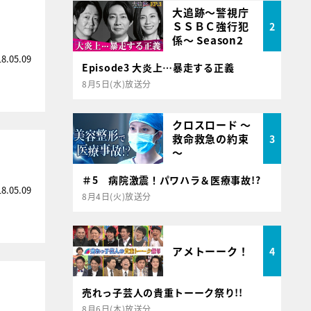
大追跡～警視庁
ＳＳＢＣ強行犯
2
係～ Season2
18.05.09
Episode3 大炎上…暴走する正義
8月5日(水)放送分
クロスロード ～
救命救急の約束
3
～
＃5 病院激震！パワハラ＆医療事故!?
18.05.09
8月4日(火)放送分
アメトーーク！
4
売れっ子芸人の貴重トーーク祭り!!
8月6日(木)放送分