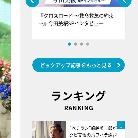
ぐ』＝LOV
『クロスロード ～救命救急の約束
『
香SPインタ
～』今田美桜SPインタビュー
ロ
ン
ピックアップ記事をもっと見る
ランキング
RANKING
1
“ベテラン”船越英一郎が
クビ覚悟のパワハラ謝罪