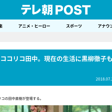
テレ
楽
アニメ・ヒーロー
スポーツ
アナウ
のココリコ田中。現在の生活に黒柳徹子
2018.07.
リコの田中直樹が登場する。