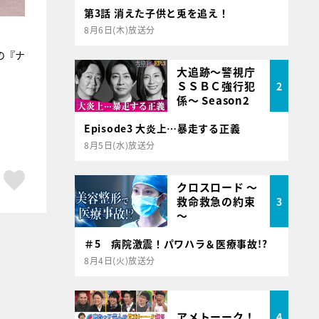
第3話 消えた子供と兎を追え！
8月6日(木)放送分
の『ナ
大追跡～警視庁
ＳＳＢＣ強行犯
2
係～ Season2
Episode3 大炎上…暴走する正義
8月5日(水)放送分
ア
はてブ
スキボタン
クロスロード ～
救命救急の約束
3
～
＃5 病院激震！パワハラ＆医療事故!?
8月4日(火)放送分
アメトーーク！
4