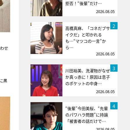
拒否！“後輩”だけ…
2026.08.05
2
高橋真麻、「コネだブサ
イクだ」と叩かれる
も…“マツコの一言”か
ら…
合わせ
2026.08.05
3
川田裕美、洗濯物がなぜ
か真っ赤に！原因は息子
に黒
のポケットの中身…
2026.08.05
4
“後輩”今田美桜、“先輩
のパワハラ問題”に持論
「被害者の話だけで…
2026.08.05