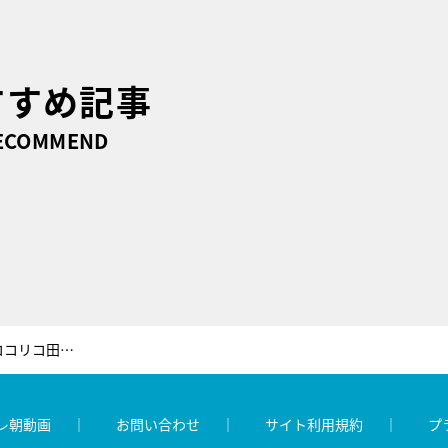
すすめ記事
ECOMMEND
“いい夫婦”の藤井隆、突然離婚のココリコ田中。現在の生活に黒柳徹子も驚き
レ朝動画
お問い合わせ
サイト利用規約
プ