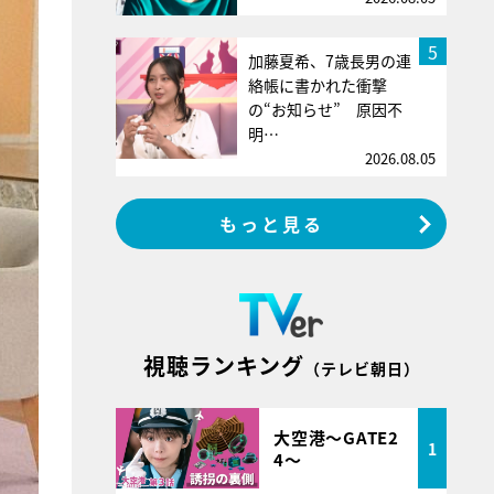
5
加藤夏希、7歳長男の連
絡帳に書かれた衝撃
の“お知らせ” 原因不
明…
2026.08.05
もっと見る
視聴ランキング
（テレビ朝日）
大空港～GATE2
1
4～