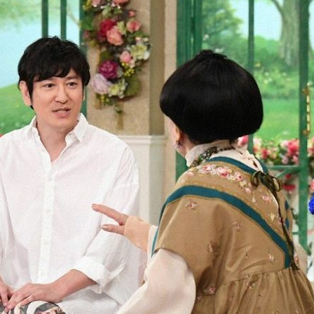
『アイ＝ラブ！げーみん
E齋藤樹愛羅＆佐々木舞
ビュー