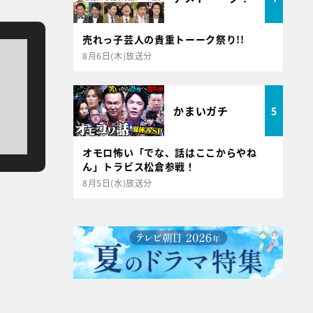
売れっ子芸人の貴重トーーク祭り!!
8月6日(木)放送分
かまいガチ
5
オモロ怖い「でな、話はここからやね
ん」トラビス松倉参戦！
8月5日(水)放送分