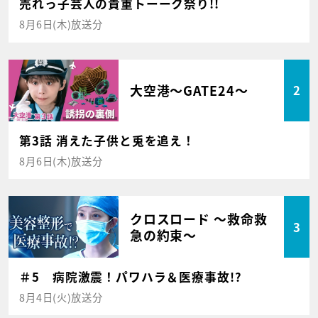
売れっ子芸人の貴重トーーク祭り!!
8月6日(木)放送分
大空港～GATE24～
2
第3話 消えた子供と兎を追え！
8月6日(木)放送分
クロスロード ～救命救
3
急の約束～
＃5 病院激震！パワハラ＆医療事故!?
8月4日(火)放送分