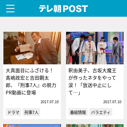
menu
テレ朝POST
大真面目にふざける！
釈由美子、古坂大魔王
髙嶋政宏と吉田鋼太
が作ったネタをやって
郎、『刑事7人』の脱力
涙！「放送中止にし
PR動画に登場
て…」
2017.07.10
2017.07.10
ドラマ
刑事7人
番組情報
バラエティ