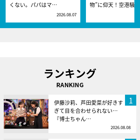
くない。パパはマ…
物”に仰天！空港騒
2026.08.07
2
ランキング
RANKING
1
伊藤沙莉、芦田愛菜が好きす
ぎて目を合わせられない…
『博士ちゃん…
2026.08.08