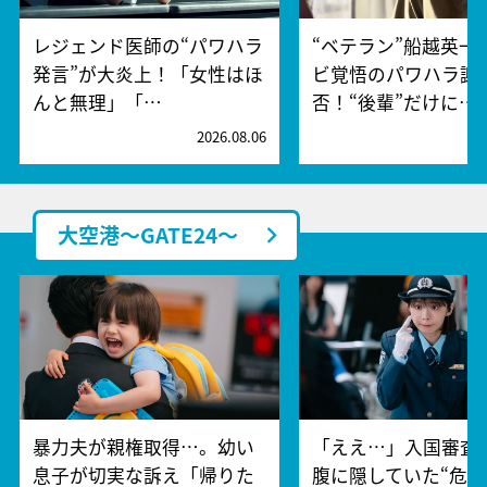
レジェンド医師の“パワハラ
“ベテラン”船越英一
発言”が大炎上！「女性はほ
ビ覚悟のパワハラ謝
んと無理」「…
否！“後輩”だけに…
2026.08.06
2
大空港～GATE24～
暴力夫が親権取得…。幼い
「ええ…」入国審査
息子が切実な訴え「帰りた
腹に隠していた“危険