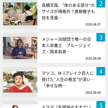
2
高橋文哉、“体のある部分”の
サイズが規格外？黒柳徹子も
目を見張…
2026.08.07
3
メジャー30球団で唯一の日
本人栄養士 ブルージェイ
ズ・岡本和真…
2026.08.08
4
マツコ、M-1ブレイク芸人に
授けた“人生の格言”が深い…
「幸せな時…
2026.08.08
5
ドラマ『名探偵のままでい