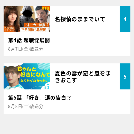
名探偵のままでいて
4
第4話 超戦慄展開
8月7日(金)放送分
夏色の雲が恋と嵐をま
5
きおこす
第5話 「好き」涙の告白!?
8月8日(土)放送分