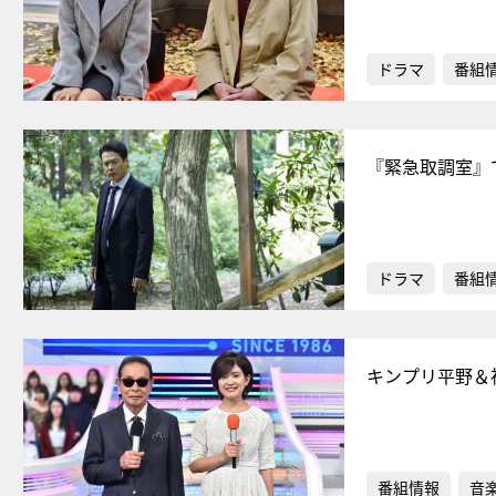
ドラマ
番組
『緊急取調室』
ドラマ
番組
キンプリ平野＆
番組情報
音