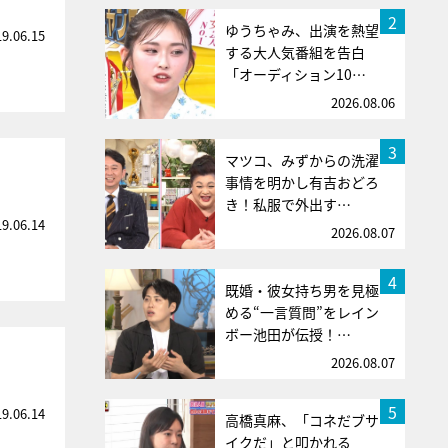
2
ゆうちゃみ、出演を熱望
19.06.15
する大人気番組を告白
「オーディション10…
2026.08.06
3
マツコ、みずからの洗濯
事情を明かし有吉おどろ
き！私服で外出す…
19.06.14
2026.08.07
4
既婚・彼女持ち男を見極
める“一言質問”をレイン
ボー池田が伝授！…
2026.08.07
5
19.06.14
高橋真麻、「コネだブサ
イクだ」と叩かれる