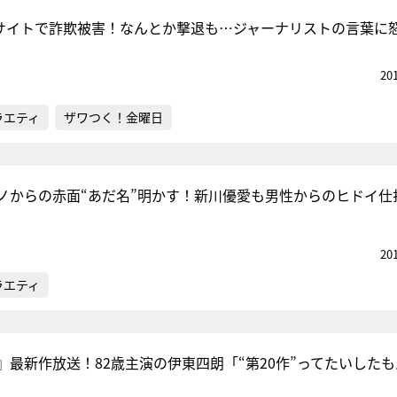
サイトで詐欺被害！なんとか撃退も…ジャーナリストの言葉に
20
ラエティ
ザワつく！金曜日
ノからの赤面“あだ名”明かす！新川優愛も男性からのヒドイ仕
20
ラエティ
』最新作放送！82歳主演の伊東四朗「“第20作”ってたいした