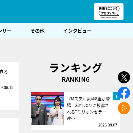
朝POST
ンサー
その他
インタビュー
ランキング
迫る
RANKING
19.06.15
1
『Mステ』豪華8組が登
場！23年ぶりに披露さ
れる“ミリオンセラー
達…
2026.08.07