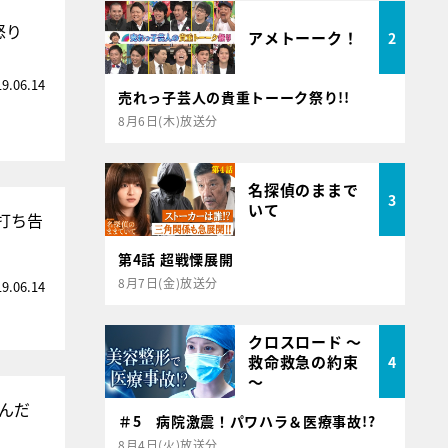
怒り
アメトーーク！
2
19.06.14
売れっ子芸人の貴重トーーク祭り!!
8月6日(木)放送分
名探偵のままで
3
いて
打ち告
第4話 超戦慄展開
8月7日(金)放送分
19.06.14
クロスロード ～
救命救急の約束
4
～
もんだ
＃5 病院激震！パワハラ＆医療事故!?
8月4日(火)放送分