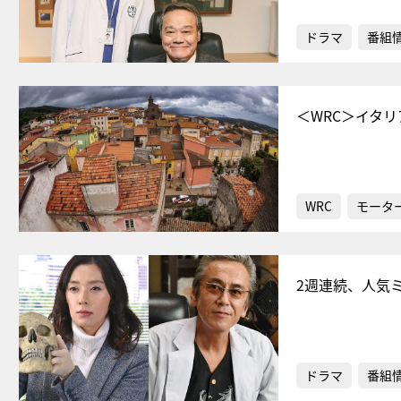
ドラマ
番組
＜WRC＞イタ
WRC
モータ
2週連続、人気
ドラマ
番組