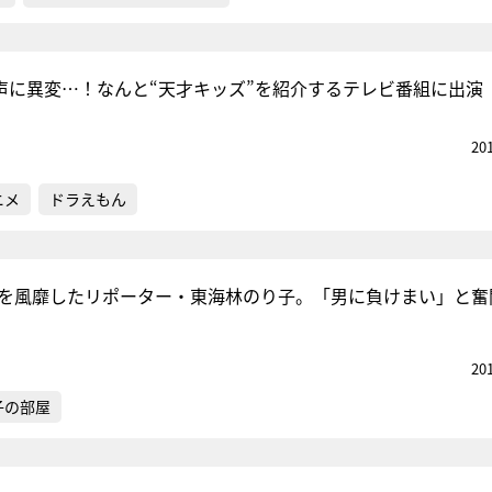
声に異変…！なんと“天才キッズ”を紹介するテレビ番組に出演
20
ニメ
ドラえもん
世を風靡したリポーター・東海林のり子。「男に負けまい」と奮
20
子の部屋