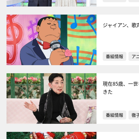
ジャイアン、歌
番組情報
ア
現在85歳、一
きた
番組情報
徹