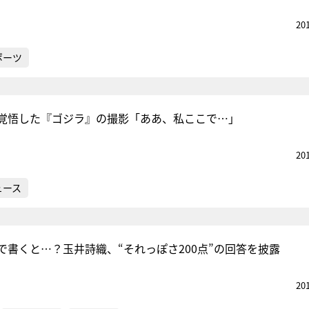
20
ポーツ
覚悟した『ゴジラ』の撮影「ああ、私ここで…」
20
ュース
で書くと…？玉井詩織、“それっぽさ200点”の回答を披露
20