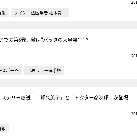
20
情報
サイン―法医学者 柚木貴…
リアでの第8戦、敵は“バッタの大量発生”？
20
ースポーツ
世界ラリー選手権
ミステリー放送！「岬久美子」と「ドクター彦次郎」が登場
20
情報