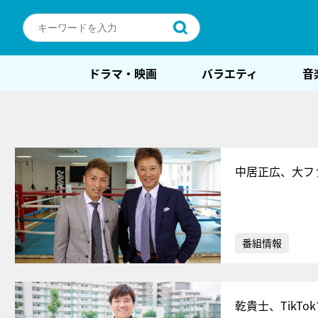
ドラマ・映画
バラエティ
音
中居正広、大フ
番組情報
乾貴士、TikT