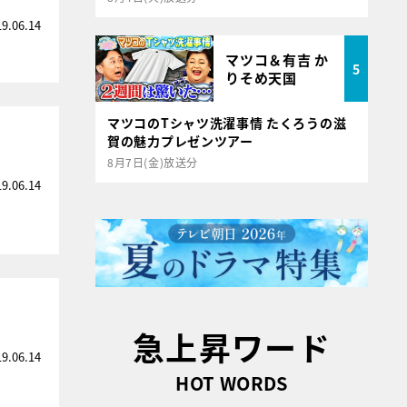
19.06.14
マツコ＆有吉 か
5
りそめ天国
マツコのTシャツ洗濯事情 たくろうの滋
賀の魅力プレゼンツアー
8月7日(金)放送分
19.06.14
急上昇ワード
19.06.14
HOT WORDS