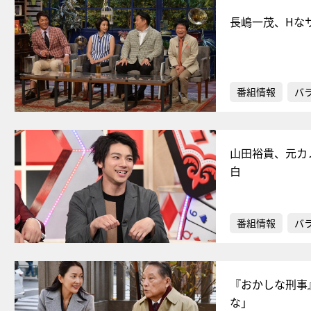
長嶋一茂、Hな
番組情報
バ
山田裕貴、元カ
白
番組情報
バ
『おかしな刑事
な」