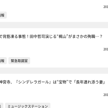
20
情報
で背筋凍る事態！田中哲司演じる“梶山”がまさかの殉職…？
20
情報
緊急取調室
神宮寺、『シンデレラガール』は“宝物”で「長年連れ添う妻」
20
楽
ミュージックステーション