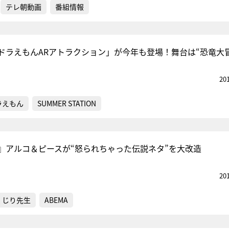
テレ朝動画
番組情報
ドラえもんARアトラクション」が今年も登場！舞台は“恐竜大
20
ラえもん
SUMMER STATION
』アルコ＆ピースが“怒られちゃった伝説ネタ”を大改造
20
くじり先生
ABEMA