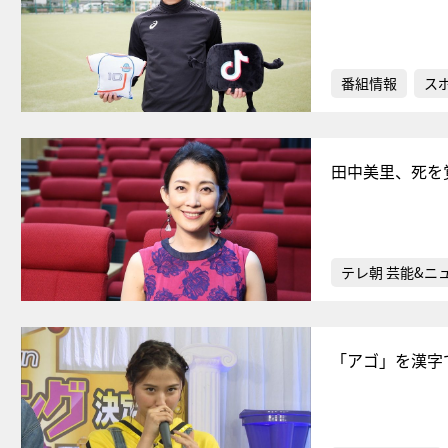
番組情報
ス
田中美里、死を
テレ朝 芸能&ニ
「アゴ」を漢字