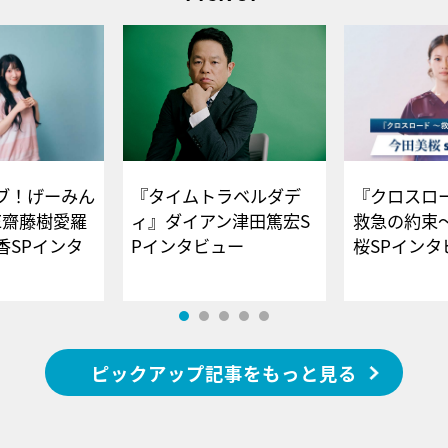
ブ！げーみん
『タイムトラベルダデ
『クロスロー
E齋藤樹愛羅
ィ』ダイアン津田篤宏S
救急の約束
香SPインタ
Pインタビュー
桜SPイ
ピックアップ記事をもっと見る