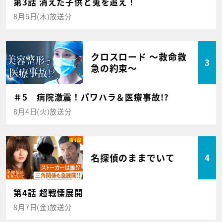
第3話 消えた子供と兎を追え！
8月6日(木)放送分
クロスロード ～救命救
3
急の約束～
＃5 病院激震！パワハラ＆医療事故!?
8月4日(火)放送分
名探偵のままでいて
4
第4話 超戦慄展開
8月7日(金)放送分