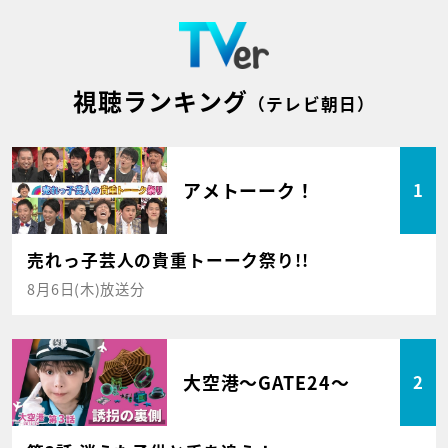
視聴ランキング
（テレビ朝日）
アメトーーク！
1
売れっ子芸人の貴重トーーク祭り!!
8月6日(木)放送分
大空港～GATE24～
2