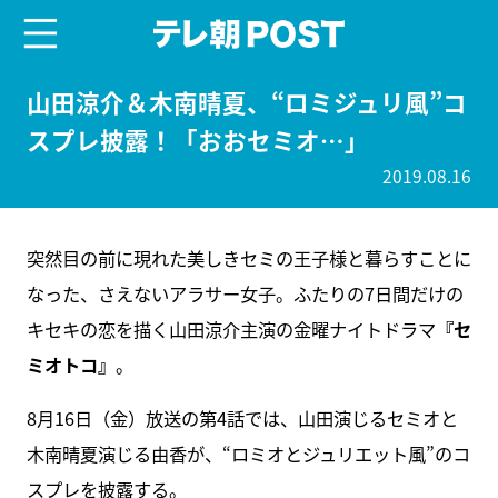
menu
テレ朝POST
山田涼介＆木南晴夏、“ロミジュリ風”コ
スプレ披露！「おおセミオ…」
2019.08.16
突然目の前に現れた美しきセミの王子様と暮らすことに
なった、さえないアラサー女子。ふたりの7日間だけの
キセキの恋を描く山田涼介主演の金曜ナイトドラマ
『セ
ミオトコ』
。
8月16日（金）放送の第4話では、山田演じるセミオと
木南晴夏演じる由香が、“ロミオとジュリエット風”のコ
スプレを披露する。