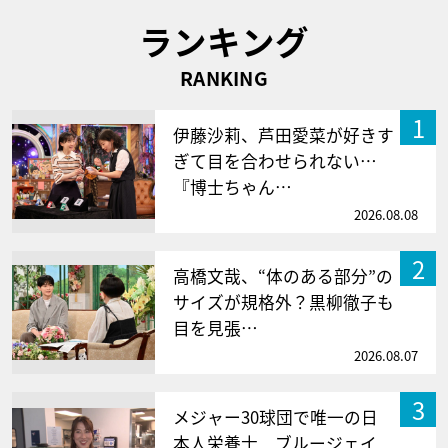
ランキング
RANKING
1
伊藤沙莉、芦田愛菜が好きす
ぎて目を合わせられない…
『博士ちゃん…
2026.08.08
2
高橋文哉、“体のある部分”の
サイズが規格外？黒柳徹子も
目を見張…
2026.08.07
3
メジャー30球団で唯一の日
本人栄養士 ブルージェイ