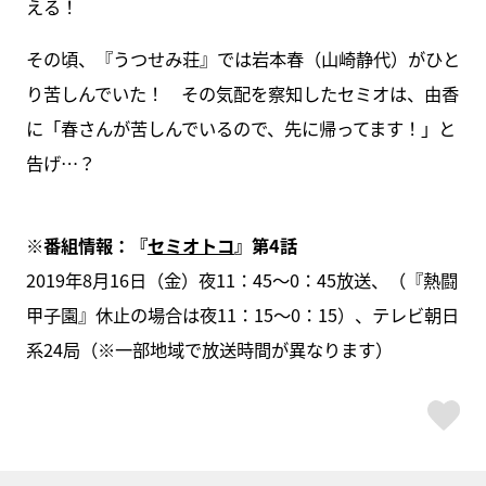
える！
その頃、『うつせみ荘』では岩本春（山崎静代）がひと
り苦しんでいた！ その気配を察知したセミオは、由香
に「春さんが苦しんでいるので、先に帰ってます！」と
告げ…？
※番組情報：『
セミオトコ
』第4話
2019年8月16日（金）夜11：45～0：45放送、（『熱闘
甲子園』休止の場合は夜11：15～0：15）、テレビ朝日
系24局（※一部地域で放送時間が異なります）
ス