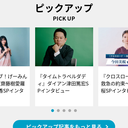
ピックアップ
PICK UP
ブ！げーみん
『タイムトラベルダデ
『クロスロー
E齋藤樹愛羅
ィ』ダイアン津田篤宏S
救急の約束
香SPインタ
Pインタビュー
桜SPイ
ピックアップ記事をもっと見る