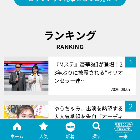
ランキング
RANKING
1
『Mステ』豪華8組が登場！2
3年ぶりに披露される“ミリオ
ンセラー達…
2026.08.07
2
ゆうちゃみ、出演を熱望する
大人気番組を告白「オーディ
ション10…
2026.08.06
ホーム
人気
新着
探す
未来