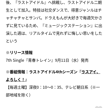
後、『ラストアイドル』へ挑戦し、ラストアイドル二期
生として加入。特技は社交ダンスで、得意ジャンルはチ
ャチャチャとサンバ。ドラえもんが大好きで毎週欠かさ
ずに見ているため、『ミュージックステーション』に出
演した週は、リアルタイムで見れずに悔しい思いをした
という
※リリース情報
7th Single『青春トレイン』9月11日（水）発売
※番組情報：ラストアイドル4thシーズン『
ラスアイ、
よろしく！
』
【毎週土曜】深夜0：10～0：35、テレビ朝日系（※一
部地域を除く）
ス