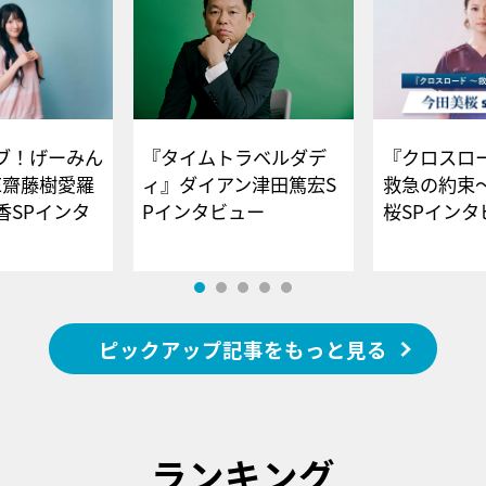
ブ！げーみん
『タイムトラベルダデ
『クロスロー
E齋藤樹愛羅
ィ』ダイアン津田篤宏S
救急の約束
香SPインタ
Pインタビュー
桜SPイ
ピックアップ記事をもっと見る
ランキング