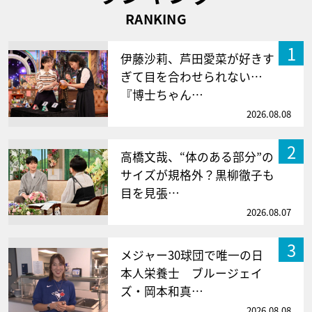
RANKING
1
伊藤沙莉、芦田愛菜が好きす
ぎて目を合わせられない…
『博士ちゃん…
2026.08.08
2
高橋文哉、“体のある部分”の
サイズが規格外？黒柳徹子も
目を見張…
2026.08.07
3
メジャー30球団で唯一の日
本人栄養士 ブルージェイ
ズ・岡本和真…
2026.08.08