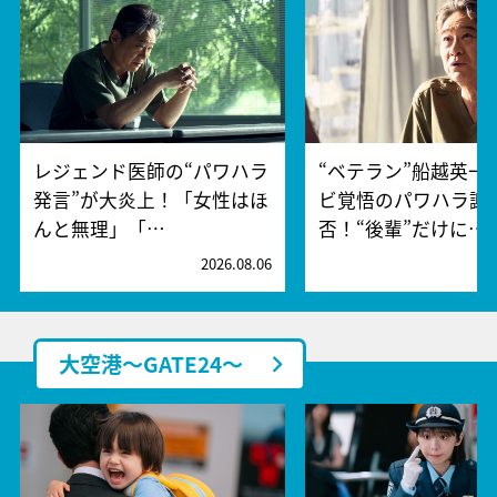
レジェンド医師の“パワハラ
“ベテラン”船越英一
発言”が大炎上！「女性はほ
ビ覚悟のパワハラ謝
んと無理」「…
否！“後輩”だけに…
2026.08.06
2
大空港～GATE24～