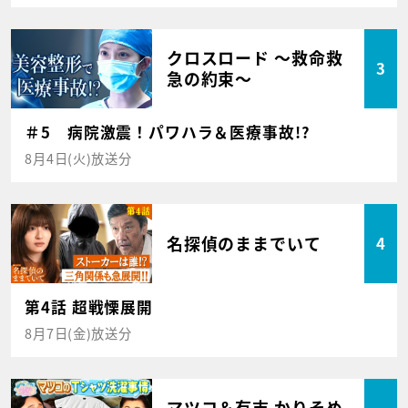
クロスロード ～救命救
3
急の約束～
＃5 病院激震！パワハラ＆医療事故!?
8月4日(火)放送分
名探偵のままでいて
4
第4話 超戦慄展開
8月7日(金)放送分
マツコ＆有吉 かりそめ