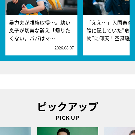
暴力夫が親権取得…。幼い
「ええ…」入国審査
息子が切実な訴え「帰りた
腹に隠していた“危険
くない。パパはマ…
物”に仰天！空港騒
2026.08.07
2
ピックアップ
PICK UP