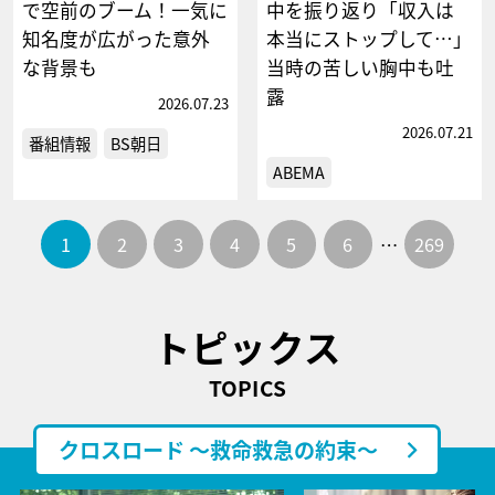
で空前のブーム！一気に
中を振り返り「収入は
知名度が広がった意外
本当にストップして…」
な背景も
当時の苦しい胸中も吐
露
2026.07.23
2026.07.21
番組情報
BS朝日
ABEMA
1
2
3
4
5
6
…
269
トピックス
TOPICS
クロスロード ～救命救急の約束～