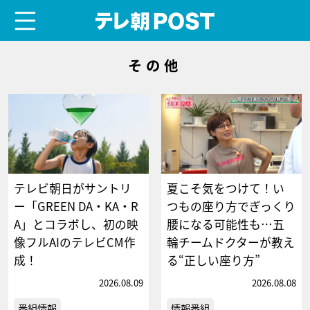
menu
テレ朝POST
その他
テレビ朝日がサントリ
夏こそ気をつけて！い
ー「GREEN DA・KA・R
つもの座り方でぎっくり
A」とコラボし、初の映
腰になる可能性も…五
像フルAIのテレビCM作
輪チームドクターが教え
成！
る“正しい座り方”
2026.08.09
2026.08.08
番組情報
情報番組