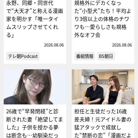
永野、同郷・同世代
規格外にデカくなっ
で“大天才”と称える漫画
た“小型犬”たち！平均よ
家を明かす「唯一タイ
り3倍以上の体格のチワ
ムスリップさせてくれ
ワも…愛らしさも規格
る」
外なオフ会
2026.08.06
2026.08.06
テレ朝Podcast
番組情報
BS朝日
26歳で“早発閉経”と診
担任と生徒だった16歳
断された妻「絶望してま
差夫婦！元アイドル妻の
した」子供を授かる夢
猛アタックで成就し
は断念も…幼馴染だっ
た“禁断の恋”「漫画だよ