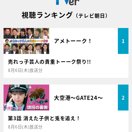
視聴ランキング
（テレビ朝日）
アメトーーク！
1
売れっ子芸人の貴重トーーク祭り!!
8月6日(木)放送分
大空港～GATE24～
2
第3話 消えた子供と兎を追え！
8月6日(木)放送分