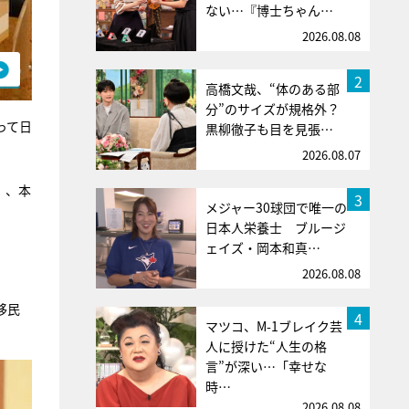
ない…『博士ちゃん…
2026.08.08
2
高橋文哉、“体のある部
分”のサイズが規格外？
って日
黒柳徹子も目を見張…
2026.08.07
）、本
3
メジャー30球団で唯一の
日本人栄養士 ブルージ
ェイズ・岡本和真…
2026.08.08
移民
4
マツコ、M-1ブレイク芸
人に授けた“人生の格
言”が深い…「幸せな
時…
2026.08.08