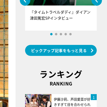
ぐ』＝LOV
『タイムトラベルダディ』ダイアン
『
香SPインタ
津田篤宏SPインタビュー
～
ピックアップ記事をもっと見る
ランキング
RANKING
1
伊藤沙莉、芦田愛菜が好
きすぎて目を合わせられ