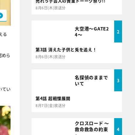
売れっ子芸人の貴重トーーク祭り!!
8月6日(木)放送分
大空港～GATE2
2
える
4～
第3話 消えた子供と兎を追え！
認めら
8月6日(木)放送分
名探偵のままで
3
いて
いてい
第4話 超戦慄展開
8月7日(金)放送分
クロスロード ～
救命救急の約束
4