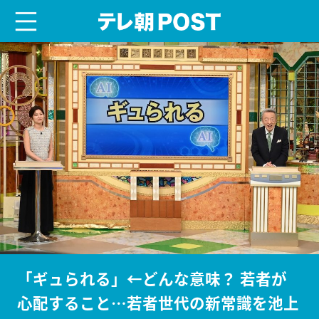
menu
テレ朝POST
「ギュられる」←どんな意味？ 若者が
心配すること…若者世代の新常識を池上