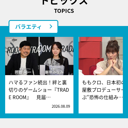
TOPICS
バラエティ
ハマるファン続出！絆と裏
ももクロ、日本初の
切りのゲームショー『TRAD
屋敷プロデューサー
E ROOM』 見届…
ぶ“恐怖の仕組み…
2026.08.09
2