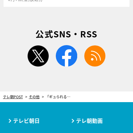
公式SNS・RSS
twitter
facebook
rss
テレ朝POST
その他
「ギュられる」←どんな意味？ 若者が心配すること…若者世代の新常識を池上彰が解説
テレビ朝日
テレ朝動画