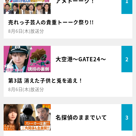
アメトーーク！
1
売れっ子芸人の貴重トーーク祭り!!
8月6日(木)放送分
大空港～GATE24～
2
第3話 消えた子供と兎を追え！
8月6日(木)放送分
名探偵のままでいて
3