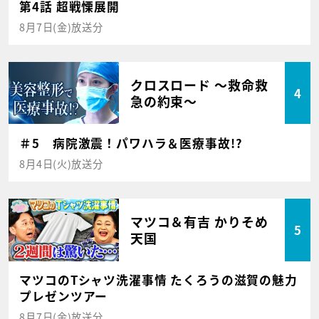
第4話 超戦慄展開
8月7日(金)放送分
クロスロード ～救命救
4
急の約束～
＃5 病院激震！パワハラ＆医療事故!?
8月4日(火)放送分
マツコ＆有吉 かりそめ
5
天国
マツコのTシャツ洗濯事情 たくろうの滋賀の魅力
プレゼンツアー
8月7日(金)放送分