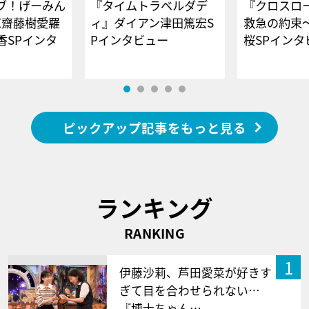
ブ！げーみん
『タイムトラベルダデ
『クロスロー
E齋藤樹愛羅
ィ』ダイアン津田篤宏S
救急の約束
香SPインタ
Pインタビュー
桜SPイ
ピックアップ記事をもっと見る
ランキング
RANKING
1
伊藤沙莉、芦田愛菜が好きす
ぎて目を合わせられない…
『博士ちゃん…