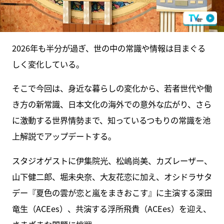
2026年も半分が過ぎ、世の中の常識や情報は目まぐる
しく変化している。
そこで今回は、身近な暮らしの変化から、若者世代や働
き方の新常識、日本文化の海外での意外な広がり、さら
に激動する世界情勢まで、知っているつもりの常識を池
上解説でアップデートする。
スタジオゲストに伊集院光、松嶋尚美、カズレーザー、
山下健二郎、堀未央奈、大友花恋に加え、オシドラサタ
デー『夏色の雲が恋と嵐をまきおこす』に主演する深田
竜生（ACEes）、共演する浮所飛貴（ACEes）を迎え、