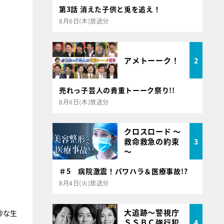
第3話 消えた子供と兎を追え！
8月6日(木)放送分
アメトーーク！
2
売れっ子芸人の貴重トーーク祭り!!
8月6日(木)放送分
クロスロード ～
救命救急の約束
3
～
＃5 病院激震！パワハラ＆医療事故!?
8月4日(火)放送分
大追跡～警視庁
妙な生
ＳＳＢＣ強行犯
4