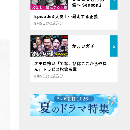
係～ Season2
Episode3 大炎上…暴走する正義
8月5日(水)放送分
かまいガチ
5
オモロ怖い「でな、話はここからやね
ん」トラビス松倉参戦！
8月5日(水)放送分