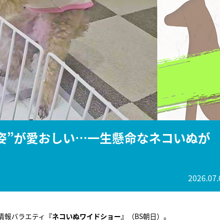
『アイ＝ラブ！げーみん
E齋藤樹愛羅＆佐々木舞
ビュー
る姿”が愛おしい…一生懸命なネコいぬが
2026.07.
情報バラエティ
『ネコいぬワイドショー』
（BS朝日）。