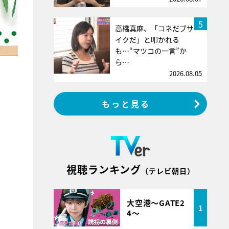
5
高橋真麻、「コネだブサ
イクだ」と叩かれる
も…“マツコの一言”か
ら…
2026.08.05
もっと見る
視聴ランキング
（テレビ朝日）
大空港～GATE2
1
4～