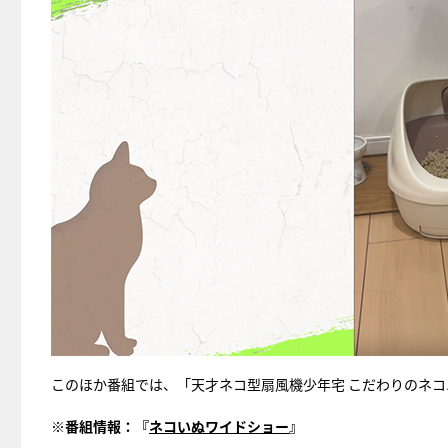
このほか番組では、「天才ネコ型扇風機少年宅 こだわりのネ
※番組情報：『
ネコいぬワイドショー
』