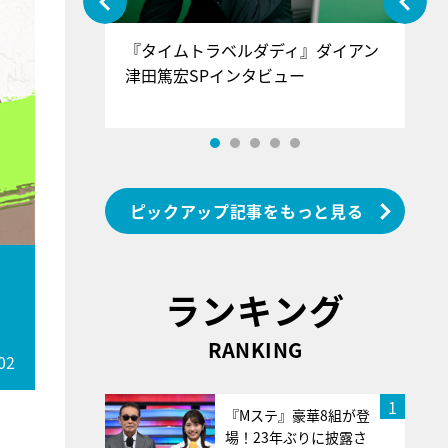
ぐ』＝LOV
『タイムトラベルダディ』ダイアン
『
香SPインタ
津田篤宏SPインタビュー
～
ピックアップ記事をもっと見る
ランキング
RANKING
02
1
『Mステ』豪華8組が登
場！23年ぶりに披露さ