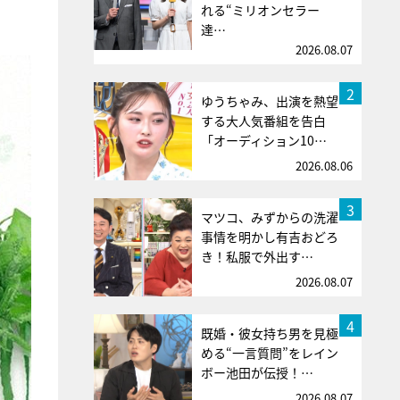
れる“ミリオンセラー
達…
2026.08.07
2
ゆうちゃみ、出演を熱望
する大人気番組を告白
「オーディション10…
2026.08.06
3
マツコ、みずからの洗濯
事情を明かし有吉おどろ
き！私服で外出す…
2026.08.07
4
既婚・彼女持ち男を見極
める“一言質問”をレイン
ボー池田が伝授！…
2026.08.07