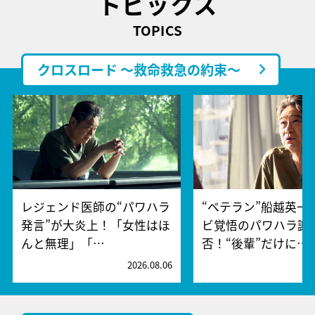
トピックス
TOPICS
クロスロード ～救命救急の約束～
レジェンド医師の“パワハラ
“ベテラン”船越英一
発言”が大炎上！「女性はほ
ビ覚悟のパワハラ謝
んと無理」「…
否！“後輩”だけに…
2026.08.06
2