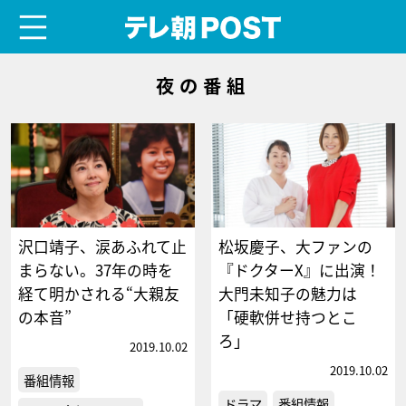
menu
テレ朝POST
夜の番組
沢口靖子、涙あふれて止
松坂慶子、大ファンの
まらない。37年の時を
『ドクターX』に出演！
経て明かされる“大親友
大門未知子の魅力は
の本音”
「硬軟併せ持つとこ
ろ」
2019.10.02
2019.10.02
番組情報
ドラマ
番組情報