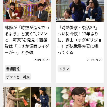
林修が「時空が歪んでい
『時効警察・復活SP』
るよう」と驚く“ポツン
ついに今夜！12年ぶり
と一軒家”を発見！西銘
に、霧山（オダギリジョ
駿は「まさか仮面ライダ
ー）が総武警察署に帰
ーが…」と予想
ってくる
2019.09.29
2019.09.29
番組情報
ドラマ
ポツンと一軒家