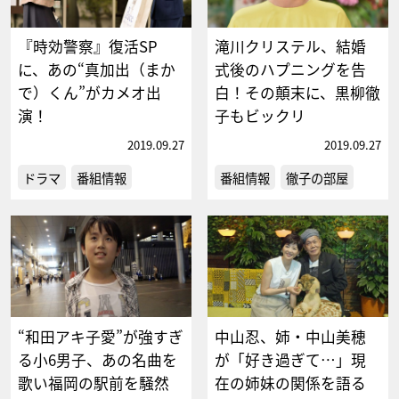
『時効警察』復活SP
滝川クリステル、結婚
に、あの“真加出（まか
式後のハプニングを告
で）くん”がカメオ出
白！その顛末に、黒柳徹
演！
子もビックリ
2019.09.27
2019.09.27
ドラマ
番組情報
番組情報
徹子の部屋
“和田アキ子愛”が強すぎ
中山忍、姉・中山美穂
る小6男子、あの名曲を
が「好き過ぎて…」現
歌い福岡の駅前を騒然
在の姉妹の関係を語る