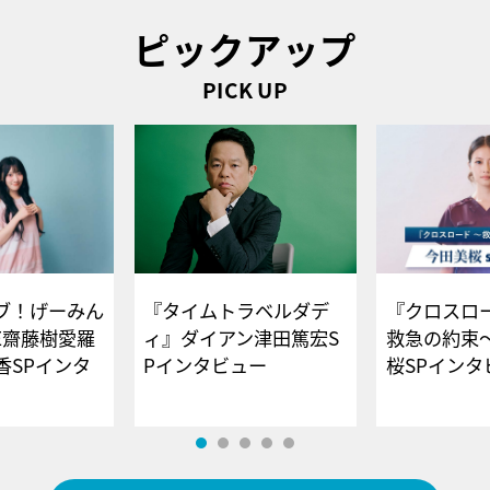
ピックアップ
PICK UP
ブ！げーみん
『タイムトラベルダデ
『クロスロー
E齋藤樹愛羅
ィ』ダイアン津田篤宏S
救急の約束
香SPインタ
Pインタビュー
桜SPイ