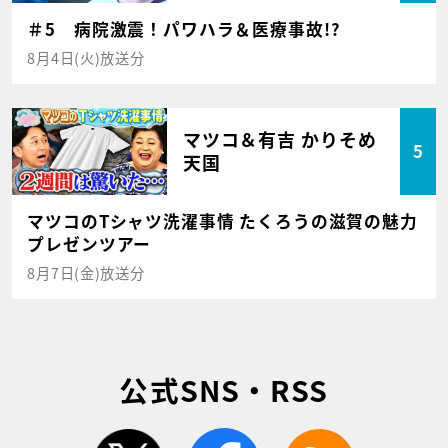
＃5 病院激震！パワハラ＆医療事故!?
8月4日(火)放送分
マツコ＆有吉 かりそめ
5
天国
マツコのTシャツ洗濯事情 たくろうの滋賀の魅力
プレゼンツアー
8月7日(金)放送分
公式SNS・RSS
twitter
facebook
rss