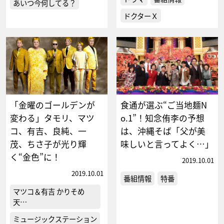
あいつ今何してる？
ドクターＸ
「金曜のゴールデンが
食通が選ぶ“ご当地麺N
変わる」タモリ、マツ
o.1”！知念侑李の予想
コ、有吉、良純、一
は、沖縄そば「父が美
茂、ちさ子が光り輝
味しいと言ってよく…」
く“金色”に！
2019.10.01
2019.10.01
番組情報
特番
マツコ＆有吉 かりそめ
天…
ミュージックステーション