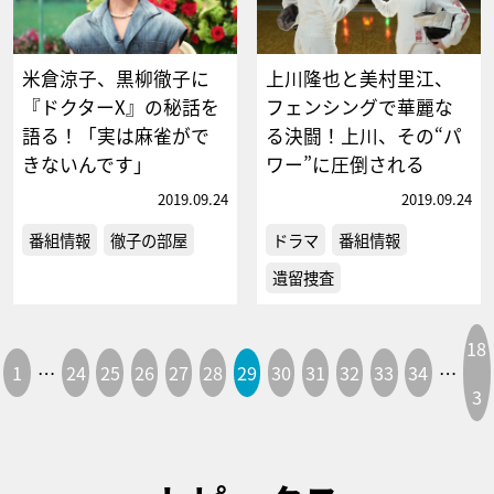
米倉涼子、黒柳徹子に
上川隆也と美村里江、
『ドクターX』の秘話を
フェンシングで華麗な
語る！「実は麻雀がで
る決闘！上川、その“パ
きないんです」
ワー”に圧倒される
2019.09.24
2019.09.24
番組情報
徹子の部屋
ドラマ
番組情報
遺留捜査
18
1
…
24
25
26
27
28
29
30
31
32
33
34
…
3