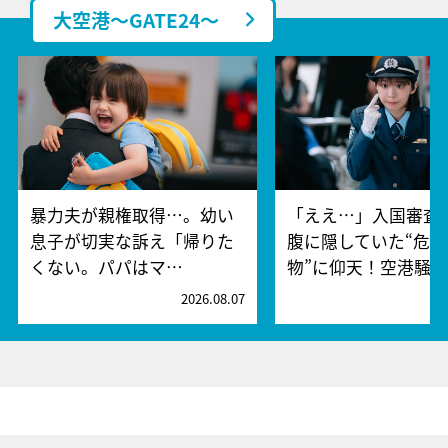
大空港～GATE24～
暴力夫が親権取得…。幼い
「ええ…」入国審査
息子が切実な訴え「帰りた
腹に隠していた“危険
くない。パパはマ…
物”に仰天！空港騒
2026.08.07
2