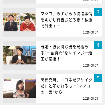
3
マツコ、みずからの洗濯事情
を明かし有吉おどろき！私服
で外出す…
2026.08.07
4
既婚・彼女持ち男を見極め
る“一言質問”をレインボー池
田が伝授！…
2026.08.07
5
高橋真麻、「コネだブサイク
だ」と叩かれるも…“マツコ
の一言”から…
2026.08.05