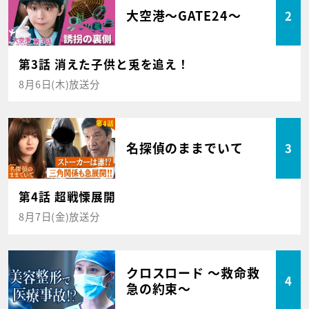
大空港～GATE24～
2
第3話 消えた子供と兎を追え！
8月6日(木)放送分
名探偵のままでいて
3
第4話 超戦慄展開
8月7日(金)放送分
クロスロード ～救命救
4
急の約束～