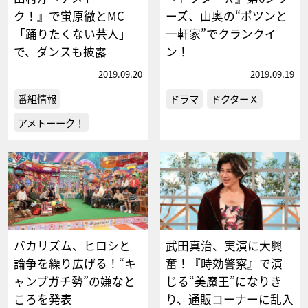
ク！』で蛍原徹とMC
ーズ、山奥の“ポツンと
「踊りたくない芸人」
一軒家”でクランクイ
で、ダンスも披露
ン！
2019.09.20
2019.09.19
番組情報
ドラマ
ドクターＸ
アメトーーク！
バカリズム、ヒロシと
武田真治、実演に大興
論争を繰り広げる！“キ
奮！『時効警察』で演
ャンプガチ勢”の嫌なと
じる“美魔王”になりき
ころを発表
り、通販コーナーに乱入