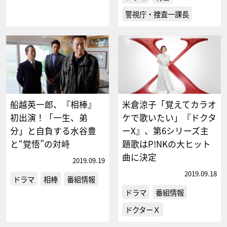
警視庁・捜査一課長
船越英一郎、『相棒』
米倉涼子「覚えてカラオ
初出演！「一生、弟
ケで歌いたい」『ドクタ
分」と自負する水谷豊
ーX』、第6シリーズ主
と“覚悟”の対峙
題歌はP!NKの大ヒット
曲に決定
2019.09.19
2019.09.18
ドラマ
相棒
番組情報
ドラマ
番組情報
ドクターＸ