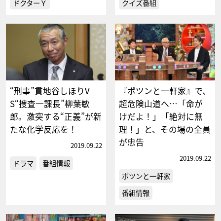
ドクターＹ
クイズ番組
“刑事”貫地谷しほりV
『ポツンと一軒家』で、
S“捜査一課長”柳葉敏
超危険山道へ…「命が
郎。激突する“正義”が新
けだよ！」「絶対に無
たな化学反応を！
理！」と、その場の全員
が忠告
2019.09.22
2019.09.22
ドラマ
番組情報
ポツンと一軒家
番組情報