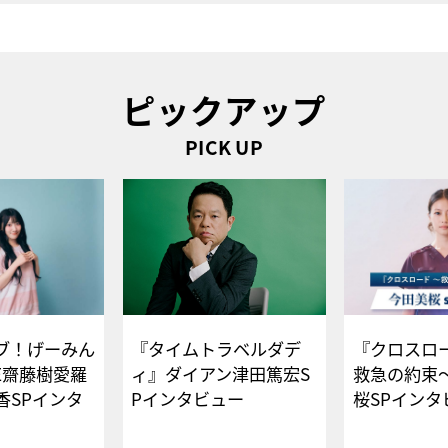
ピックアップ
PICK UP
ブ！げーみん
『タイムトラベルダデ
『クロスロー
E齋藤樹愛羅
ィ』ダイアン津田篤宏S
救急の約束
香SPインタ
Pインタビュー
桜SPイ