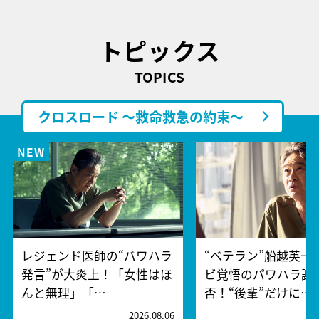
トピックス
TOPICS
クロスロード ～救命救急の約束～
レジェンド医師の“パワハラ
“ベテラン”船越英一
発言”が大炎上！「女性はほ
ビ覚悟のパワハラ謝
んと無理」「…
否！“後輩”だけに…
2026.08.06
2