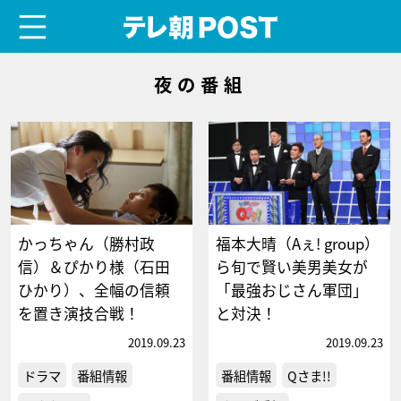
menu
テレ朝POST
夜の番組
かっちゃん（勝村政
福本大晴（Aぇ! group）
信）＆ぴかり様（石田
ら旬で賢い美男美女が
ひかり）、全幅の信頼
「最強おじさん軍団」
を置き演技合戦！
と対決！
2019.09.23
2019.09.23
ドラマ
番組情報
番組情報
Qさま!!