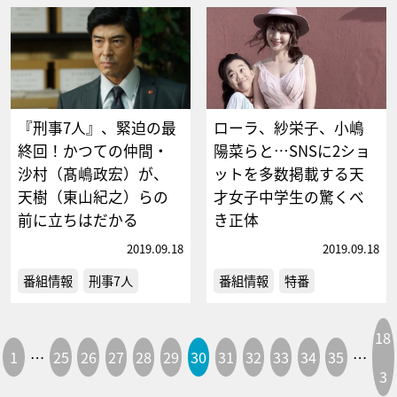
『刑事7人』、緊迫の最
ローラ、紗栄子、小嶋
終回！かつての仲間・
陽菜らと…SNSに2ショ
沙村（髙嶋政宏）が、
ットを多数掲載する天
天樹（東山紀之）らの
才女子中学生の驚くべ
前に立ちはだかる
き正体
2019.09.18
2019.09.18
番組情報
刑事7人
番組情報
特番
18
1
…
25
26
27
28
29
30
31
32
33
34
35
…
3