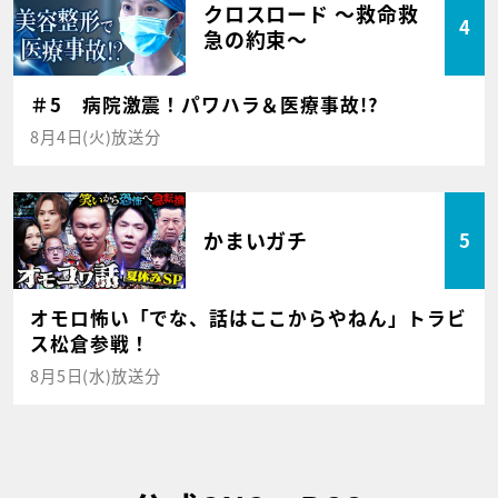
クロスロード ～救命救
4
急の約束～
＃5 病院激震！パワハラ＆医療事故!?
8月4日(火)放送分
かまいガチ
5
オモロ怖い「でな、話はここからやねん」トラビ
ス松倉参戦！
8月5日(水)放送分