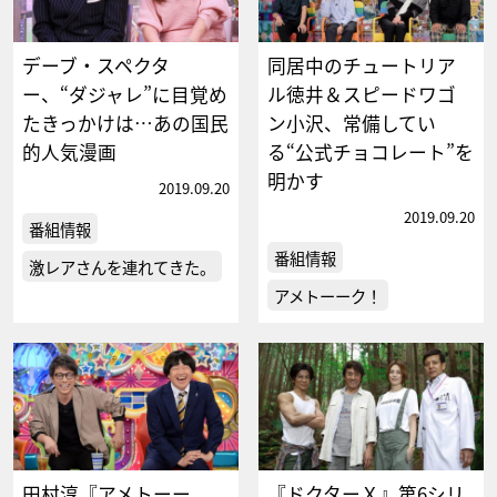
デーブ・スペクタ
同居中のチュートリア
ー、“ダジャレ”に目覚め
ル徳井＆スピードワゴ
たきっかけは…あの国民
ン小沢、常備してい
的人気漫画
る“公式チョコレート”を
明かす
2019.09.20
2019.09.20
番組情報
番組情報
激レアさんを連れてきた。
アメトーーク！
田村淳『アメトーー
『ドクターＸ』第6シリ