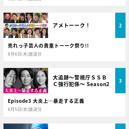
アメトーーク！
2
売れっ子芸人の貴重トーーク祭り!!
8月6日(木)放送分
大追跡～警視庁ＳＳＢ
3
Ｃ強行犯係～ Season2
Episode3 大炎上…暴走する正義
8月5日(水)放送分