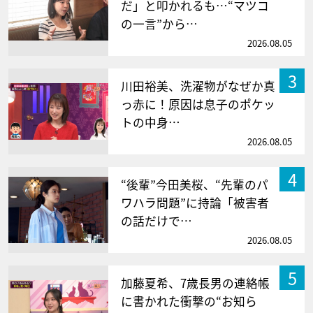
だ」と叩かれるも…“マツコ
の一言”から…
2026.08.05
3
川田裕美、洗濯物がなぜか真
っ赤に！原因は息子のポケッ
トの中身…
2026.08.05
4
“後輩”今田美桜、“先輩のパ
ワハラ問題”に持論「被害者
の話だけで…
2026.08.05
5
加藤夏希、7歳長男の連絡帳
に書かれた衝撃の“お知ら