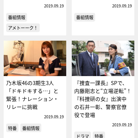
2019.09.19
2019.09.19
番組情報
番組情報
アメトーーク！
乃木坂46の3期生3人
『捜査一課長』SPで、
「ドキドキする…」と
内藤剛志と“立場逆転”！
緊張！ナレーション・
『科捜研の女』出演中
リレーに挑戦
の石井一彰、警察官僚
役で登場
2019.09.19
2019.09.19
特番
番組情報
ドラマ
特番