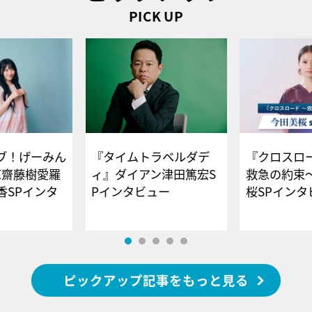
PICK UP
ブ！げーみん
『タイムトラベルダデ
『クロスロー
E齋藤樹愛羅
ィ』ダイアン津田篤宏S
救急の約束
香SPインタ
Pインタビュー
桜SPイ
ピックアップ記事をもっと見る