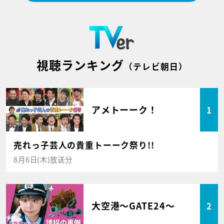
視聴ランキング
（テレビ朝日）
アメトーーク！
1
売れっ子芸人の貴重トーーク祭り!!
8月6日(木)放送分
大空港～GATE24～
2