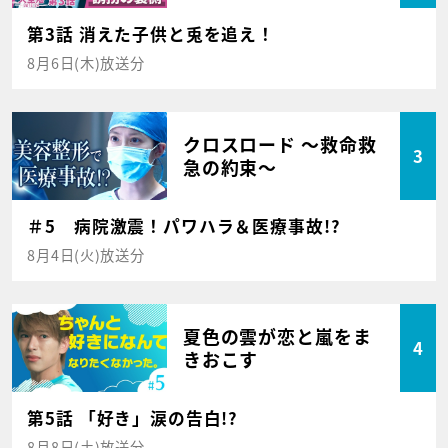
第3話 消えた子供と兎を追え！
8月6日(木)放送分
クロスロード ～救命救
3
急の約束～
＃5 病院激震！パワハラ＆医療事故!?
8月4日(火)放送分
夏色の雲が恋と嵐をま
4
きおこす
第5話 「好き」涙の告白!?
8月8日(土)放送分