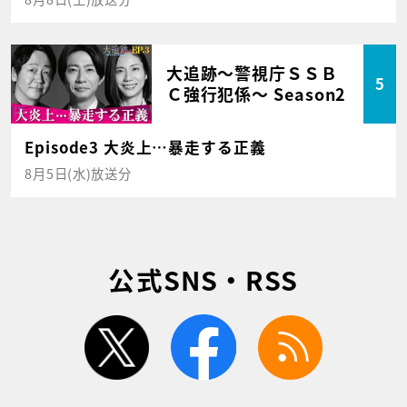
大追跡～警視庁ＳＳＢ
5
Ｃ強行犯係～ Season2
Episode3 大炎上…暴走する正義
8月5日(水)放送分
公式SNS・RSS
twitter
facebook
rss