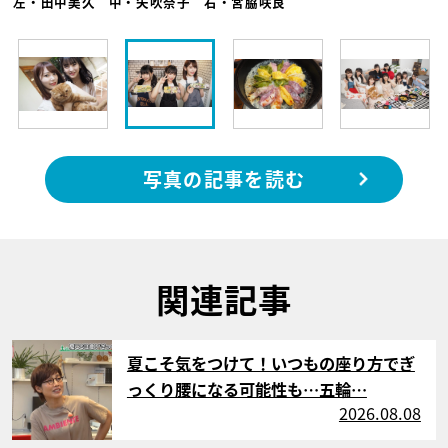
左・田中美久 中・矢吹奈子 右・宮脇咲良
写真の記事を読む
関連記事
サムネイル
夏こそ気をつけて！いつもの座り方でぎ
っくり腰になる可能性も…五輪…
2026.08.08