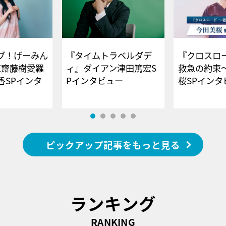
ブ！げーみん
『タイムトラベルダデ
『クロスロー
E齋藤樹愛羅
ィ』ダイアン津田篤宏S
救急の約束
香SPインタ
Pインタビュー
桜SPイ
ピックアップ記事をもっと見る
ランキング
RANKING