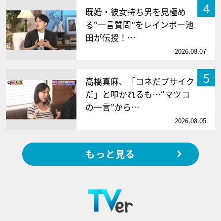
4
既婚・彼女持ち男を見極め
る“一言質問”をレインボー池
田が伝授！…
2026.08.07
5
高橋真麻、「コネだブサイク
だ」と叩かれるも…“マツコ
の一言”から…
2026.08.05
もっと見る