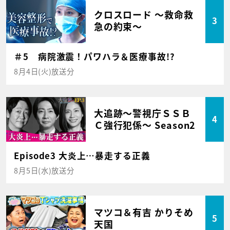
クロスロード ～救命救
3
急の約束～
＃5 病院激震！パワハラ＆医療事故!?
8月4日(火)放送分
大追跡～警視庁ＳＳＢ
4
Ｃ強行犯係～ Season2
Episode3 大炎上…暴走する正義
8月5日(水)放送分
マツコ＆有吉 かりそめ
5
天国