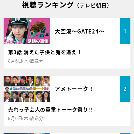
視聴ランキング
（テレビ朝日）
大空港～GATE24～
1
第3話 消えた子供と兎を追え！
8月6日(木)放送分
アメトーーク！
2
売れっ子芸人の貴重トーーク祭り!!
8月6日(木)放送分