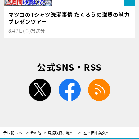
マツコのTシャツ洗濯事情 たくろうの滋賀の魅力
プレゼンツアー
8月7日(金)放送分
公式SNS・RSS
twitter
facebook
rss
テレ朝POST
その他
宮脇咲良、総選挙ラストに…HKT48ホムパで覚悟語る「グループのために出馬」
左・田中美久 中・矢吹奈子 右・宮脇咲良