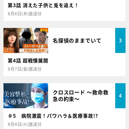
第3話 消えた子供と兎を追え！
8月6日(木)放送分
名探偵のままでいて
3
第4話 超戦慄展開
8月7日(金)放送分
クロスロード ～救命救
4
急の約束～
＃5 病院激震！パワハラ＆医療事故!?
8月4日(火)放送分