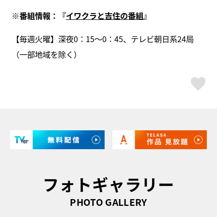
※
番組情報：『
イワクラと吉住の番組
』
【毎週火曜】深夜0：15～0：45、テレビ朝日系24局
（一部地域を除く）
ス
フォトギャラリー
PHOTO GALLERY