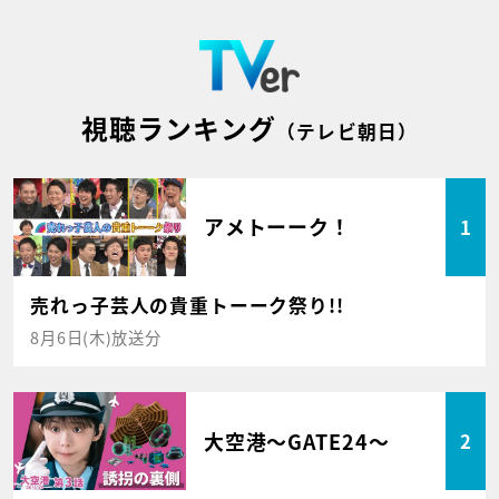
視聴ランキング
（テレビ朝日）
アメトーーク！
1
売れっ子芸人の貴重トーーク祭り!!
8月6日(木)放送分
大空港～GATE24～
2