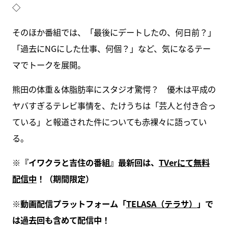
◇
そのほか番組では、「最後にデートしたの、何日前？」
「過去にNGにした仕事、何個？」など、気になるテー
マでトークを展開。
熊田の体重＆体脂肪率にスタジオ驚愕？ 優木は平成の
ヤバすぎるテレビ事情を、たけうちは「芸人と付き合っ
ている」と報道された件についても赤裸々に語ってい
る。
※
『イワクラと吉住の番組』最新回は、
TVer
にて無料
配信中
！（期間限定）
※
動画配信プラットフォーム「
TELASA
（テラサ）
」で
は過去回も含めて配信中！