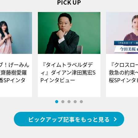
PICK UP
ブ！げーみん
『タイムトラベルダデ
『クロスロー
E齋藤樹愛羅
ィ』ダイアン津田篤宏S
救急の約束
香SPインタ
Pインタビュー
桜SPイ
ピックアップ記事をもっと見る