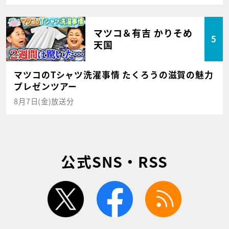
マツコ＆有吉 かりそめ
5
天国
マツコのTシャツ洗濯事情 たくろうの滋賀の魅力
プレゼンツアー
8月7日(金)放送分
公式SNS・RSS
twitter
facebook
rss