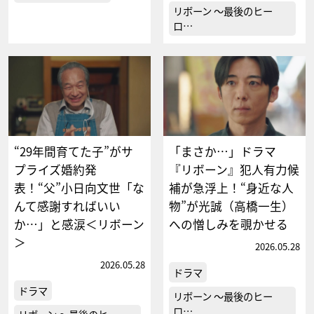
リボーン ～最後のヒー
ロ…
“29年間育てた子”がサ
「まさか…」ドラマ
プライズ婚約発
『リボーン』犯人有力候
表！“父”小日向文世「な
補が急浮上！“身近な人
んて感謝すればいい
物”が光誠（高橋一生）
か…」と感涙＜リボーン
への憎しみを覗かせる
＞
2026.05.28
2026.05.28
ドラマ
ドラマ
リボーン ～最後のヒー
ロ…