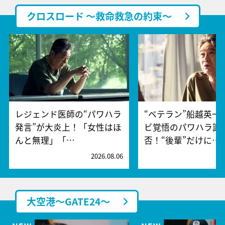
クロスロード ～救命救急の約束～
レジェンド医師の“パワハラ
“ベテラン”船越英一
発言”が大炎上！「女性はほ
ビ覚悟のパワハラ謝
んと無理」「…
否！“後輩”だけに…
2026.08.06
2
大空港～GATE24～