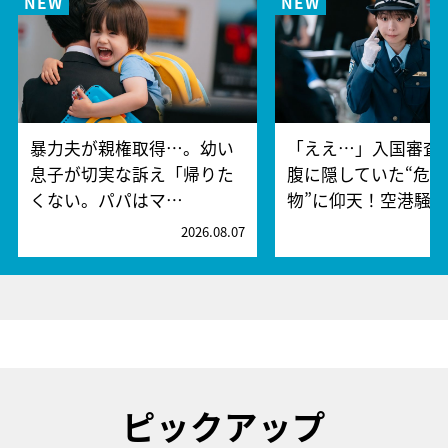
暴力夫が親権取得…。幼い
「ええ…」入国審査
息子が切実な訴え「帰りた
腹に隠していた“危険
くない。パパはマ…
物”に仰天！空港騒
2026.08.07
2
ピックアップ