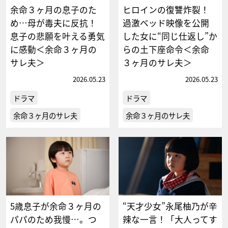
余命３ヶ月の息子のた
ヒロインの復讐炸裂！
め…母が毒夫に反抗！
過激ベッド映像を公開
息子の悲願を叶える勇気
した女に“同じ仕返し”か
に感動＜余命３ヶ月の
らの土下座命令＜余命
サレ夫＞
３ヶ月のサレ夫＞
2026.05.23
2026.05.23
ドラマ
ドラマ
余命３ヶ月のサレ夫
余命３ヶ月のサレ夫
5歳息子が余命３ヶ月の
“天才少女”永尾柚乃が辛
パパのため我慢…。つ
辣な一言！「大人ってす