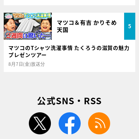
マツコ＆有吉 かりそめ
5
天国
マツコのTシャツ洗濯事情 たくろうの滋賀の魅力
プレゼンツアー
8月7日(金)放送分
公式SNS・RSS
twitter
facebook
rss