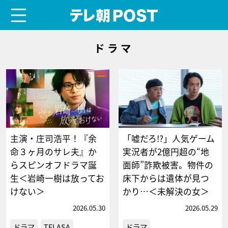
menu
テレ朝POST
ドラマ
主演・庄司浩平！『余
「嘘だろ!?」人気ゲーム
命３ヶ月のサレ夫』か
実況者が2億円超の“地
らスピンオフドラマ誕
面師”詐欺被害。物件の
生＜岩崎一樹は放ってお
床下からは遺体が見つ
けない＞
かり…＜未解決の女＞
2026.05.30
2026.05.29
ドラマ
TELASA
ドラマ