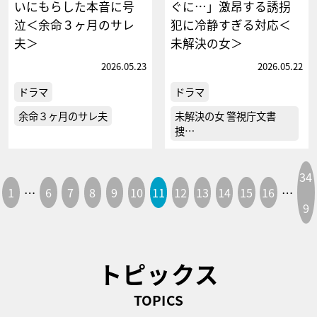
いにもらした本音に号
ぐに…」激昂する誘拐
泣＜余命３ヶ月のサレ
犯に冷静すぎる対応＜
夫＞
未解決の女＞
2026.05.23
2026.05.22
ドラマ
ドラマ
余命３ヶ月のサレ夫
未解決の女 警視庁文書
捜…
34
1
…
6
7
8
9
10
11
12
13
14
15
16
…
9
トピックス
TOPICS