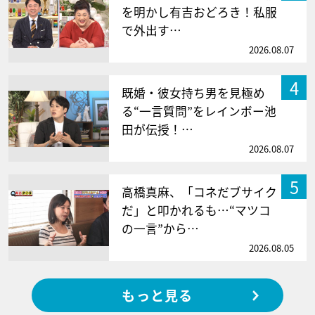
を明かし有吉おどろき！私服
で外出す…
2026.08.07
4
既婚・彼女持ち男を見極め
る“一言質問”をレインボー池
田が伝授！…
2026.08.07
5
高橋真麻、「コネだブサイク
だ」と叩かれるも…“マツコ
の一言”から…
2026.08.05
もっと見る