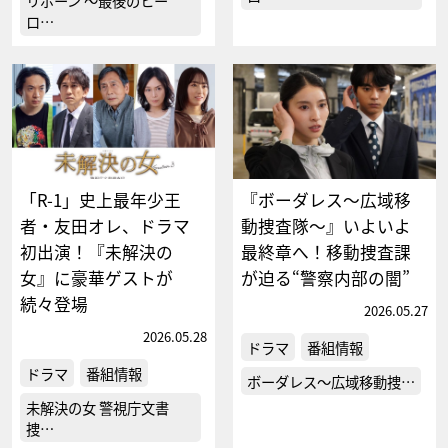
リボーン ～最後のヒー
ロ…
「R-1」史上最年少王
『ボーダレス～広域移
者・友田オレ、ドラマ
動捜査隊～』いよいよ
初出演！『未解決の
最終章へ！移動捜査課
女』に豪華ゲストが
が迫る“警察内部の闇”
続々登場
2026.05.27
2026.05.28
ドラマ
番組情報
ドラマ
番組情報
ボーダレス～広域移動捜…
未解決の女 警視庁文書
捜…