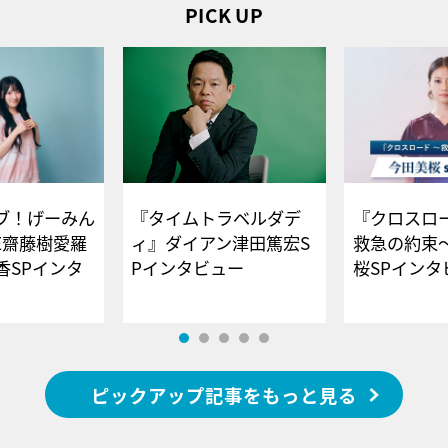
PICK UP
ブ！げーみん
『タイムトラベルダデ
『クロスロー
E齋藤樹愛羅
ィ』ダイアン津田篤宏S
救急の約束
香SPインタ
Pインタビュー
桜SPイ
ピックアップ記事をもっと見る