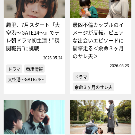
趣里、7月スタート『大
最凶不倫カップルのイ
空港～GATE24～』でテ
メージが反転。ピュア
レ朝ドラマ初主演！“税
な出会いエピソードに
関職員”に挑戦
衝撃走る＜余命３ヶ月
のサレ夫＞
2026.05.24
2026.05.23
ドラマ
番組情報
ドラマ
大空港～GATE24～
余命３ヶ月のサレ夫