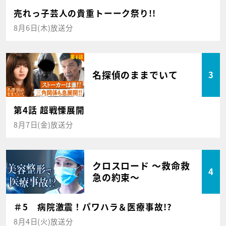
売れっ子芸人の貴重トーーク祭り!!
8月6日(木)放送分
名探偵のままでいて
3
第4話 超戦慄展開
8月7日(金)放送分
クロスロード ～救命救
4
急の約束～
＃5 病院激震！パワハラ＆医療事故!?
8月4日(火)放送分