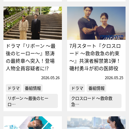
ドラマ『リボーン ～最
7月スタート『クロスロ
後のヒーロー～』怒涛
ード ～救命救急の約束
の最終章へ突入！登場
～』共演者解禁第1弾！
人物全員容疑者に!?
磯村勇斗が初の医師役
2026.05.26
2026.05.25
ドラマ
番組情報
ドラマ
番組情報
リボーン ～最後のヒー
クロスロード ～救命救
ロ…
急…