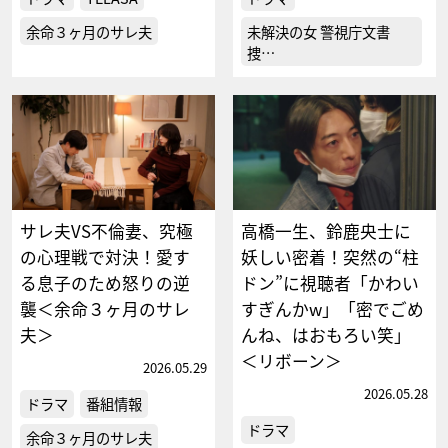
余命３ヶ月のサレ夫
未解決の女 警視庁文書
捜…
サレ夫VS不倫妻、究極
高橋一生、鈴鹿央士に
の心理戦で対決！愛す
妖しい密着！突然の“柱
る息子のため怒りの逆
ドン”に視聴者「かわい
襲＜余命３ヶ月のサレ
すぎんかw」「密でごめ
夫＞
んね、はおもろい笑」
＜リボーン＞
2026.05.29
2026.05.28
ドラマ
番組情報
ドラマ
余命３ヶ月のサレ夫