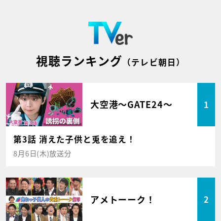
視聴ランキング
（テレビ朝日）
大空港～GATE24～
1
第3話 消えた子供と兎を追え！
8月6日(木)放送分
アメトーーク！
2