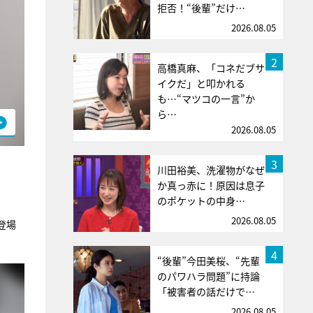
拒否！“後輩”だけ…
2026.08.05
2
高橋真麻、「コネだブサ
イクだ」と叩かれる
も…“マツコの一言”か
ら…
2026.08.05
3
川田裕美、洗濯物がなぜ
か真っ赤に！原因は息子
のポケットの中身…
2026.08.05
登場
4
“後輩”今田美桜、“先輩
のパワハラ問題”に持論
「被害者の話だけで…
2026.08.05