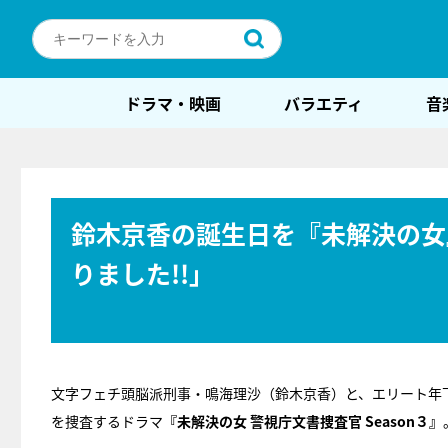
ドラマ・映画
バラエティ
音
鈴木京香の誕生日を『未解決の女
りました!!」
文字フェチ頭脳派刑事・鳴海理沙（鈴木京香）と、エリート年
を捜査するドラマ
『未解決の女 警視庁文書捜査官 Season３』