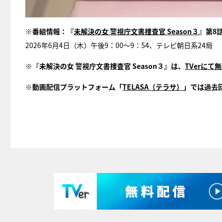
※番組情報：『
未解決の女 警視庁文書捜査官 Season３
』第8
2026年6月4日（木）午後9：00～9：54、テレビ朝日系24局
※『未解決の女 警視庁文書捜査官 Season３』は、
TVerにて
※動画配信プラットフォーム「
TELASA（テラサ）
」では過去