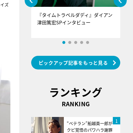
ライズ
ぐ』＝LOV
『タイムトラベルダディ』ダイアン
『
香SPインタ
津田篤宏SPインタビュー
～
ピックアップ記事をもっと見る
ランキング
RANKING
1
“ベテラン”船越英一郎が
クビ覚悟のパワハラ謝罪