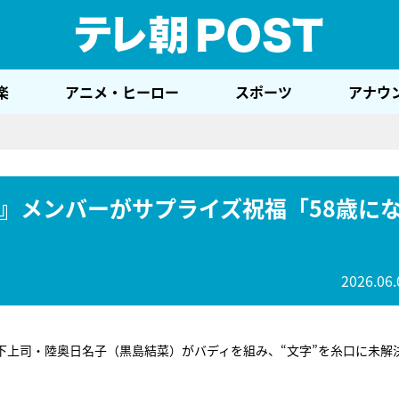
テレ
楽
アニメ・ヒーロー
スポーツ
アナウ
』メンバーがサプライズ祝福「58歳に
2026.06.
下上司・陸奥日名子（黒島結菜）がバディを組み、“文字”を糸口に未解
。