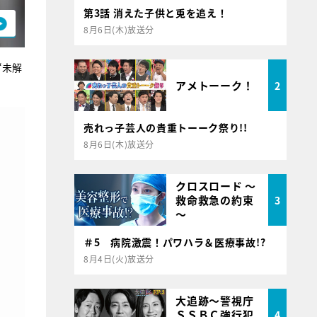
第3話 消えた子供と兎を追え！
8月6日(木)放送分
“未解
アメトーーク！
2
売れっ子芸人の貴重トーーク祭り!!
8月6日(木)放送分
クロスロード ～
救命救急の約束
3
～
＃5 病院激震！パワハラ＆医療事故!?
8月4日(火)放送分
大追跡～警視庁
ＳＳＢＣ強行犯
4