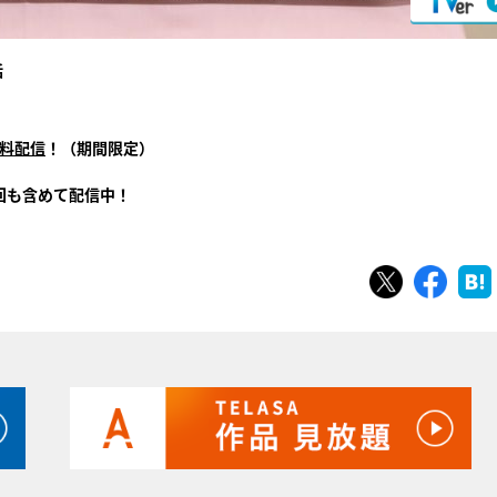
話
無料配信
！（期間限定）
回も含めて配信中！
ツイート
シェ