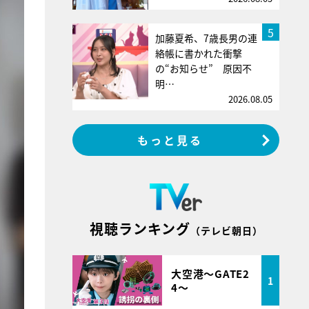
5
加藤夏希、7歳長男の連
絡帳に書かれた衝撃
の“お知らせ” 原因不
明…
2026.08.05
もっと見る
視聴ランキング
（テレビ朝日）
大空港～GATE2
1
4～