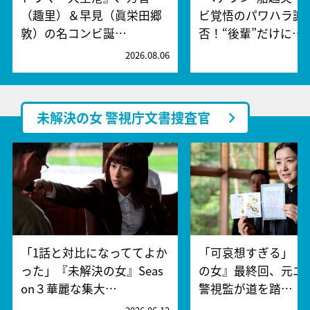
（趣里）＆早見（眞栄田郷
ビ覚悟のパワハラ謝
敦）の名コンビ誕…
否！“後輩”だけに…
2026.08.06
2
未解決の女 警視庁文書捜査官
「1話と対比になっててよか
「可哀想すぎる」『
った」『未解決の女』Seas
の女』最終回、元エ
on３華麗な集大…
警視監が道を踏…