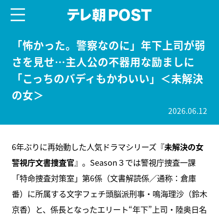
menu
テレ朝POST
「怖かった。警察なのに」年下上司が弱
さを見せ…主人公の不器用な励ましに
「こっちのバディもかわいい」＜未解決
の女＞
2026.06.12
6年ぶりに再始動した人気ドラマシリーズ『
未解決の女
警視庁文書捜査官
』。Season３では警視庁捜査一課
「特命捜査対策室」第6係（文書解読係／通称：倉庫
番）に所属する文字フェチ頭脳派刑事・鳴海理沙（鈴木
京香）と、係長となったエリート“年下”上司・陸奥日名