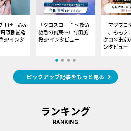
ブ！げーみん
『クロスロード ～救命
『マジプロ
E齋藤樹愛羅
救急の約束～』今田美
ー、ももク
香SPインタ
桜SPインタビュー
クロ×東京0
ンタビュー
ピックアップ記事をもっと見る
ランキング
RANKING