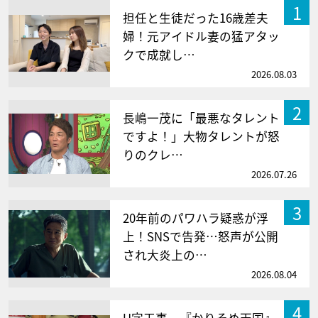
1
担任と生徒だった16歳差夫
婦！元アイドル妻の猛アタッ
クで成就し…
2026.08.03
2
長嶋一茂に「最悪なタレント
ですよ！」大物タレントが怒
りのクレ…
2026.07.26
3
20年前のパワハラ疑惑が浮
上！SNSで告発…怒声が公開
され大炎上の…
2026.08.04
4
U字工事、『かりそめ天国』