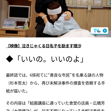
【映像】泣きじゃくる日名子を励ます理沙
◆「いいの。いいのよ」
最終話では、6係宛てに“善良な市民”を名乗る謎の人物
（杉本哲太）から、再び未解決事件の捜査を依頼する手
紙が届いた。
その内容は「絵画講座に通っていた食堂の店員・広橋芳
乃（大原優乃）が、行方不明になっている未解決事件を