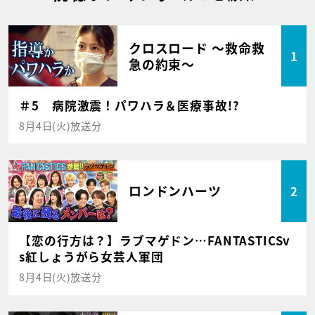
クロスロード ～救命救
1
急の約束～
＃5 病院激震！パワハラ＆医療事故!?
8月4日(火)放送分
ロンドンハーツ
2
【恋の行方は？】ラブマゲドン…FANTASTICSv
s紅しょうがら女芸人軍団
8月4日(火)放送分