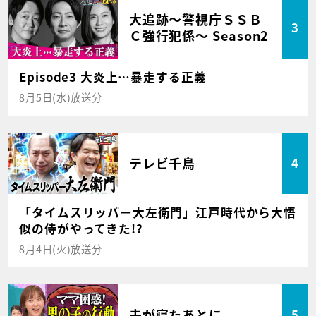
大追跡～警視庁ＳＳＢ
3
Ｃ強行犯係～ Season2
Episode3 大炎上…暴走する正義
8月5日(水)放送分
テレビ千鳥
4
「タイムスリッパー大左衛門」江戸時代から大悟
似の侍がやってきた!?
8月4日(火)放送分
夫が寝たあとに
5