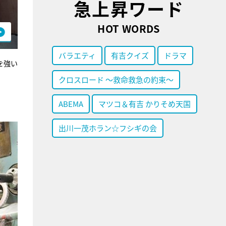
急上昇ワード
HOT WORDS
バラエティ
有吉クイズ
ドラマ
を強い
クロスロード ～救命救急の約束～
ABEMA
マツコ＆有吉 かりそめ天国
出川一茂ホラン☆フシギの会