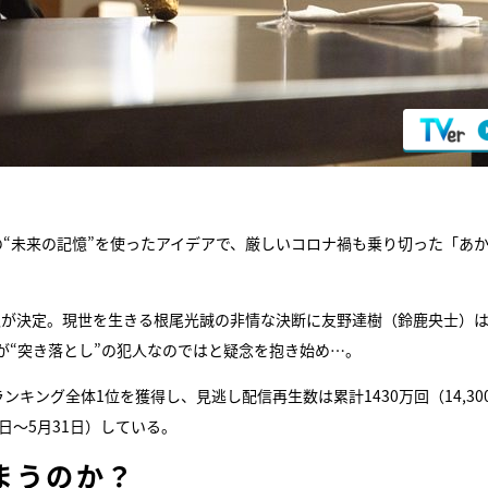
“未来の記憶”を使ったアイデアで、厳しいコロナ禍も乗り切った「あ
買収が決定。現世を生きる根尾光誠の非情な決断に友野達樹（鈴鹿央士）
が“突き落とし”の犯人なのではと疑念を抱き始め…。
キング全体1位を獲得し、見逃し配信再生数は累計1430万回（14,300,
14日～5月31日）している。
まうのか？