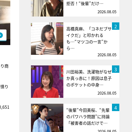
拒否！“後輩”だけ…
2026.08.05
2
高橋真麻、「コネだブサ
イクだ」と叩かれる
も…“マツコの一言”か
ら…
2026.08.05
かり商
3
川田裕美、洗濯物がなぜ
か真っ赤に！原因は息子
のポケットの中身…
は憤り
2026.08.05
4
651
“後輩”今田美桜、“先輩
のパワハラ問題”に持論
「被害者の話だけで…
2026.08.05