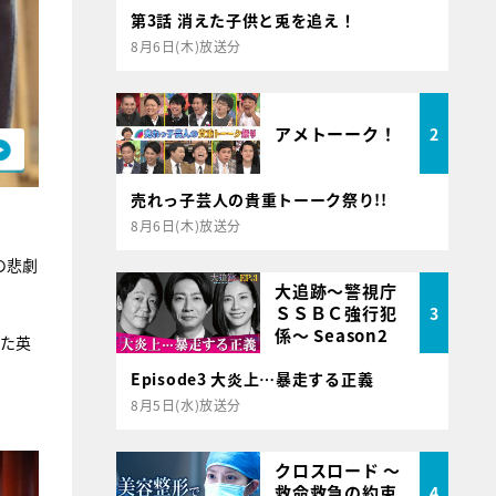
第3話 消えた子供と兎を追え！
8月6日(木)放送分
アメトーーク！
2
売れっ子芸人の貴重トーーク祭り!!
8月6日(木)放送分
の悲劇
大追跡～警視庁
ＳＳＢＣ強行犯
3
係～ Season2
いた英
Episode3 大炎上…暴走する正義
8月5日(水)放送分
クロスロード ～
救命救急の約束
4