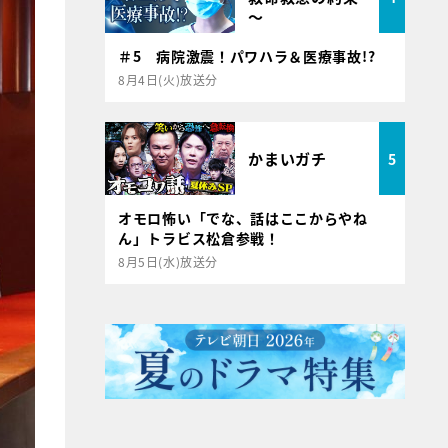
～
＃5 病院激震！パワハラ＆医療事故!?
8月4日(火)放送分
かまいガチ
5
オモロ怖い「でな、話はここからやね
ん」トラビス松倉参戦！
8月5日(水)放送分