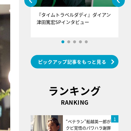
ぐ』＝LOV
『タイムトラベルダディ』ダイアン
『
香SPインタ
津田篤宏SPインタビュー
～
ピックアップ記事をもっと見る
ランキング
RANKING
1
“ベテラン”船越英一郎が
クビ覚悟のパワハラ謝罪