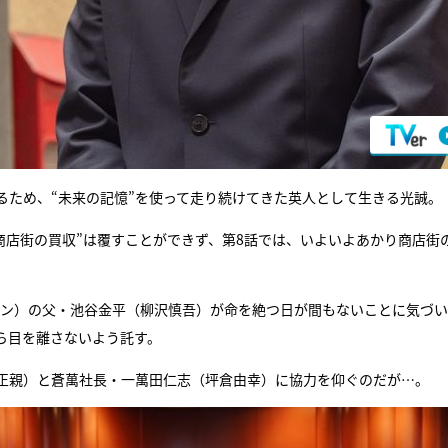
るため、“未来の記憶”を使って走り続けてきた英人として生きる光誠。
り商店街の買収”は覆すことができず、第8話では、いよいよあかり商店街
村アン）の父・池谷金平（柳沢慎吾）が命を絶つ日が間もないことに気づ
ら目を離さないよう託す。
正親）と蒼萬社長・一萬田仁志（坪倉由幸）に協力を仰ぐのだが…。