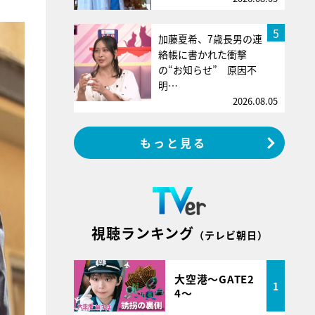
5
加藤夏希、7歳長男の連
絡帳に書かれた衝撃
の“お知らせ” 原因不
明…
2026.08.05
もっと見る
視聴ランキング
（テレビ朝日）
大空港～GATE2
1
4～