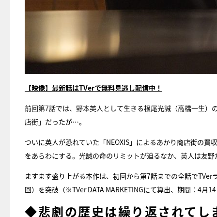
【映像】最新話はTVerで無料見逃し配信中！
前回第7話では、野本英人として生きる根尾光誠（高橋一生）の
店街」だったが…。
ついに英人が恐れていた「NEOXIS」によるあかり商店街の
をあらわにする。光誠の命のリミットが迫るなか、英人は友野
ますます盛り上がる本作は、初回から第7話までの全話でTVerラン
回）を突破（※TVer DATA MARKETINGにて算出、期間：4月
◆悲劇の歴史は繰り返されてし