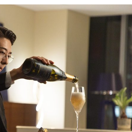
『アイ＝ラブ！げーみん
E齋藤樹愛羅＆佐々木舞
ビュー