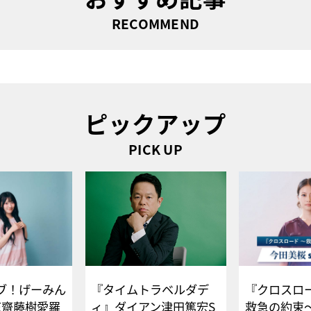
RECOMMEND
ピックアップ
PICK UP
ブ！げーみん
『タイムトラベルダデ
『クロスロー
E齋藤樹愛羅
ィ』ダイアン津田篤宏S
救急の約束