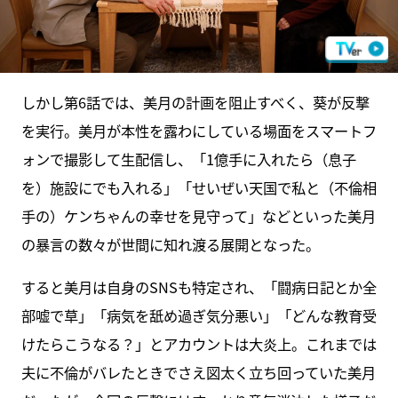
しかし第6話では、美月の計画を阻止すべく、葵が反撃
を実行。美月が本性を露わにしている場面をスマートフ
ォンで撮影して生配信し、「1億手に入れたら（息子
を）施設にでも入れる」「せいぜい天国で私と（不倫相
手の）ケンちゃんの幸せを見守って」などといった美月
の暴言の数々が世間に知れ渡る展開となった。
すると美月は自身のSNSも特定され、「闘病日記とか全
部嘘で草」「病気を舐め過ぎ気分悪い」「どんな教育受
けたらこうなる？」とアカウントは大炎上。これまでは
夫に不倫がバレたときでさえ図太く立ち回っていた美月