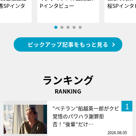
香SPインタ
Pインタビュー
桜SPイ
ピックアップ記事をもっと見る
ランキング
RANKING
1
“ベテラン”船越英一郎がクビ
覚悟のパワハラ謝罪拒
否！“後輩”だけ…
2026.08.05