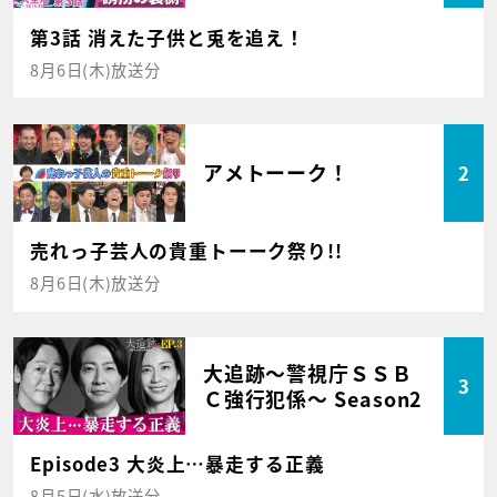
第3話 消えた子供と兎を追え！
8月6日(木)放送分
アメトーーク！
2
売れっ子芸人の貴重トーーク祭り!!
8月6日(木)放送分
大追跡～警視庁ＳＳＢ
3
Ｃ強行犯係～ Season2
Episode3 大炎上…暴走する正義
8月5日(水)放送分