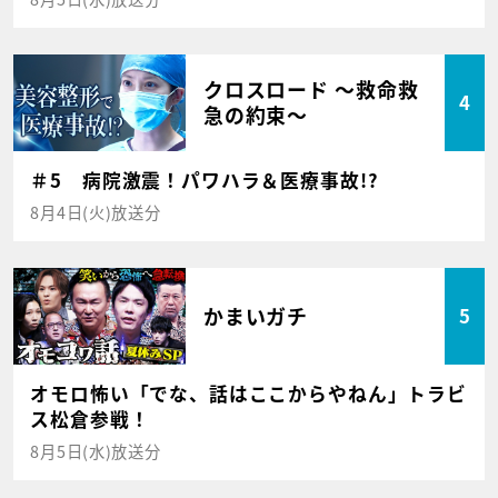
クロスロード ～救命救
4
急の約束～
＃5 病院激震！パワハラ＆医療事故!?
8月4日(火)放送分
かまいガチ
5
オモロ怖い「でな、話はここからやねん」トラビ
ス松倉参戦！
8月5日(水)放送分