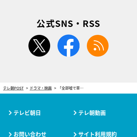
公式SNS・RSS
twitter
facebook
rss
テレ朝POST
ドラマ・映画
「全部嘘で草」「病気を舐め過ぎ」闘病日記で話題の健気妻がSNS大炎上！最悪本性判明の暴露映像が流出＜余命３ヶ月のサレ夫＞
テレビ朝日
テレ朝動画
お問い合わせ
サイト利用規約