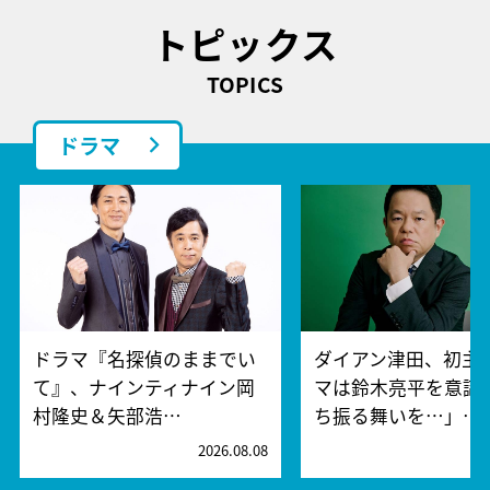
トピックス
TOPICS
ドラマ
ドラマ『名探偵のままでい
ダイアン津田、初主
て』、ナインティナイン岡
マは鈴木亮平を意識!
村隆史＆矢部浩…
ち振る舞いを…」…
2026.08.08
2