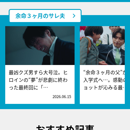
余命３ヶ月のサレ夫
最凶クズ男すら大号泣。ヒ
“余命３ヶ月の父”が
ロインの“夢”が悲劇に終わ
入学式へ…。感動の
った最終回に「…
ョットが沁みる最…
2026.06.15
2
おすすめ記事