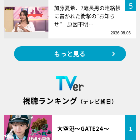
5
加藤夏希、7歳長男の連絡帳
に書かれた衝撃の“お知ら
せ” 原因不明…
2026.08.05
もっと見る
視聴ランキング
（テレビ朝日）
大空港～GATE24～
1