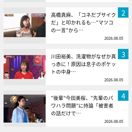
2
高橋真麻、「コネだブサイク
だ」と叩かれるも…“マツコ
の一言”から…
2026.08.05
3
川田裕美、洗濯物がなぜか真
っ赤に！原因は息子のポケッ
トの中身…
2026.08.05
4
“後輩”今田美桜、“先輩のパ
ワハラ問題”に持論「被害者
の話だけで…
2026.08.05