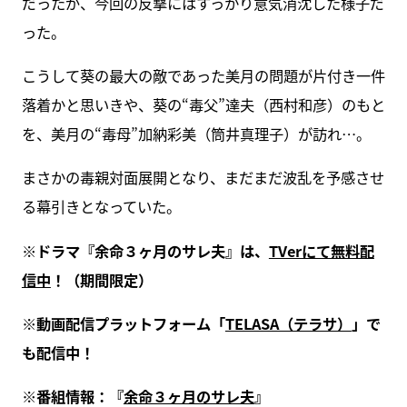
だったが、今回の反撃にはすっかり意気消沈した様子だ
った。
こうして葵の最大の敵であった美月の問題が片付き一件
落着かと思いきや、葵の“毒父”達夫（西村和彦）のもと
を、美月の“毒母”加納彩美（筒井真理子）が訪れ…。
まさかの毒親対面展開となり、まだまだ波乱を予感させ
る幕引きとなっていた。
※ドラマ『余命３ヶ月のサレ夫』は、
TVerにて無料配
信中
！（期間限定）
※動画配信プラットフォーム「
TELASA（テラサ）
」で
も配信中！
※番組情報：『
余命３ヶ月のサレ夫
』