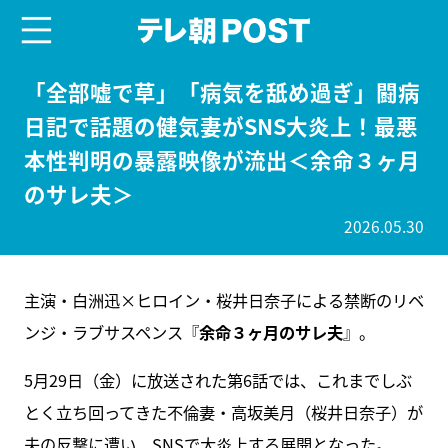
menu
テレ朝POST
「全部嘘で草」「病気を舐め過ぎ」闘病
日記で話題の健気妻がSNS大炎上！最悪
本性判明の暴露映像が流出＜余命３ヶ月
のサレ夫＞
2026.05.30
主演・白洲迅×ヒロイン・桜井日奈子による禁断のリベ
ンジ・ラブサスペンス『
余命３ヶ月のサレ夫
』。
5月29日（金）に放送された第6話では、これまでしぶ
とく立ち回ってきた不倫妻・高坂美月（桜井日奈子）が
夫の反撃に遭い、SNSで大炎上する展開となった。