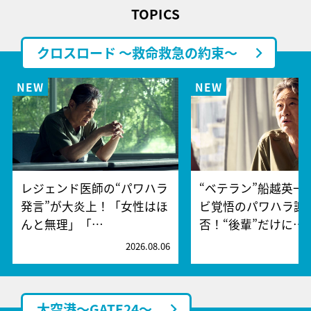
TOPICS
クロスロード ～救命救急の約束～
レジェンド医師の“パワハラ
“ベテラン”船越英一
発言”が大炎上！「女性はほ
ビ覚悟のパワハラ謝
んと無理」「…
否！“後輩”だけに…
2026.08.06
2
大空港～GATE24～