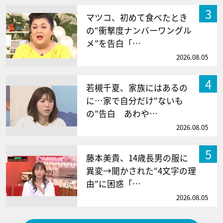
3
マツコ、初めて食べたとき
の“衝撃度ナンバーワングル
メ”を告白「…
2026.08.05
4
若槻千夏、家族にはあるの
に…家で自分だけ“ないも
の”告白 あわや…
2026.08.05
5
藤本美貴、14歳長男の服に
異変→聞かされた“4文字の理
由”に困惑「…
2026.08.05