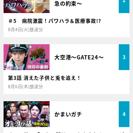
2
急の約束～
＃5 病院激震！パワハラ＆医療事故!?
8月4日(火)放送分
大空港～GATE24～
3
第3話 消えた子供と兎を追え！
8月6日(木)放送分
かまいガチ
4