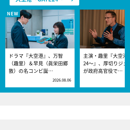
ドラマ『大空港』、万智
主演・趣里『大空港～
（趣里）＆早見（眞栄田郷
24～』、厚切りジェ
敦）の名コンビ誕…
が政府高官役で…
2026.08.06
2