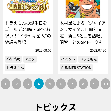
ドラえもんの誕生日を
木村昴による『ジャイア
ゴールデン1時間SPでお
ンリサイタル』開催決
祝い！“ドラヤキ星人”の
定！新曲&名曲を熱唱、
続編も登場
関智一とのSPトークも
2022.08.06
2022.07.30
番組情報
アニメ
イベント
ドラえもん
ドラえもん
SUMMER STATION
1
2
3
4
5
6
7
8
9
10
トピックス