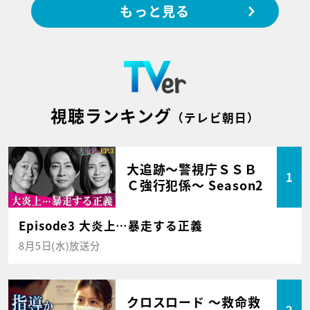
もっと見る
視聴ランキング
（テレビ朝日）
大追跡～警視庁ＳＳＢ
1
Ｃ強行犯係～ Season2
Episode3 大炎上…暴走する正義
8月5日(水)放送分
クロスロード ～救命救