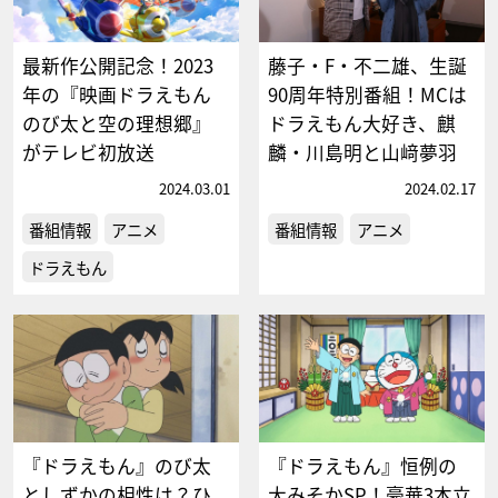
最新作公開記念！2023
藤子・F・不二雄、生誕
年の『映画ドラえもん
90周年特別番組！MCは
のび太と空の理想郷』
ドラえもん大好き、麒
がテレビ初放送
麟・川島明と山﨑夢羽
2024.03.01
2024.02.17
番組情報
アニメ
番組情報
アニメ
ドラえもん
『ドラえもん』のび太
『ドラえもん』恒例の
としずかの相性は？ひ
大みそかSP！豪華3本立