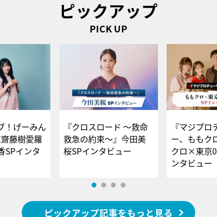
ピックアップ
PICK UP
ブ！げーみん
『クロスロード ～救命
『マジプロ
E齋藤樹愛羅
救急の約束～』今田美
ー、ももク
香SPインタ
桜SPインタビュー
クロ×東京0
ンタビュー
ピックアップ記事をもっと見る