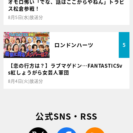
オモロ怖い「でな、話はここからやねん」トラビ
ス松倉参戦！
8月5日(水)放送分
ロンドンハーツ
5
【恋の行方は？】ラブマゲドン…FANTASTICSv
s紅しょうがら女芸人軍団
8月4日(火)放送分
公式SNS・RSS
twitter
facebook
rss