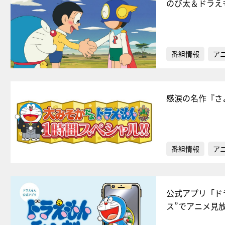
のび太＆ドラえ
番組情報
ア
感涙の名作『さ
番組情報
ア
公式アプリ「ド
ス”でアニメ見