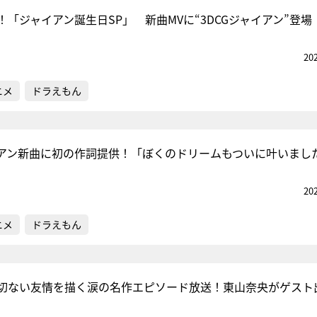
「ジャイアン誕生日SP」 新曲MVに“3DCGジャイアン”登場
20
『アイ＝ラブ！げーみん
E齋藤樹愛羅＆佐々木舞
ニメ
ドラえもん
ビュー
アン新曲に初の作詞提供！「ぼくのドリームもついに叶いまし
20
ニメ
ドラえもん
切ない友情を描く涙の名作エピソード放送！東山奈央がゲスト