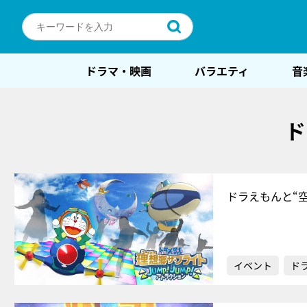
ドラマ・映画
バラエティ
音
ド
ドラえもんと“
イベント
ド