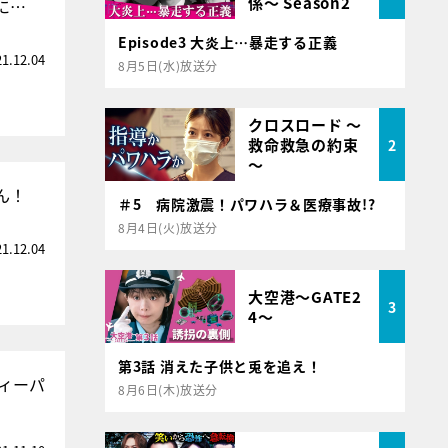
係～ Season2
に…
Episode3 大炎上…暴走する正義
21.12.04
8月5日(水)放送分
クロスロード ～
救命救急の約束
2
～
ん！
＃5 病院激震！パワハラ＆医療事故!?
8月4日(火)放送分
21.12.04
大空港～GATE2
3
4～
第3話 消えた子供と兎を追え！
ィーパ
8月6日(木)放送分