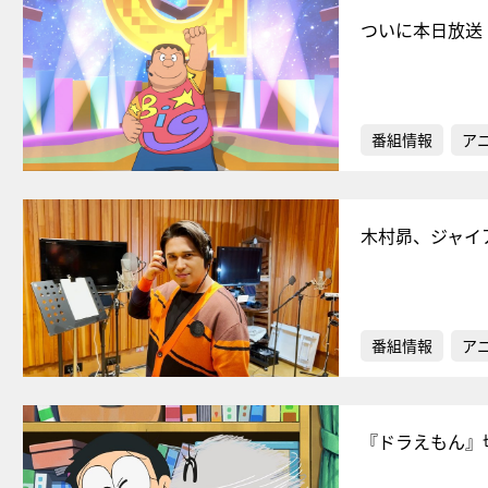
ついに本日放送！
番組情報
ア
木村昴、ジャイ
番組情報
ア
『ドラえもん』