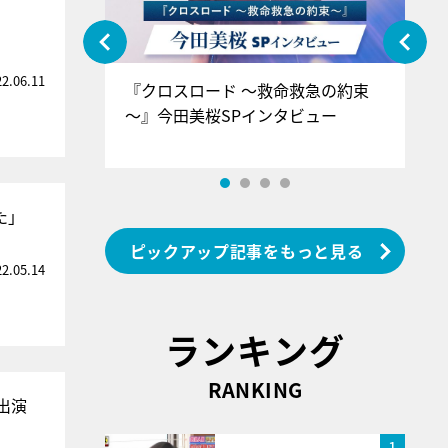
22.06.11
ぐ』＝LOV
『クロスロード ～救命救急の約束
『
香SPインタ
～』今田美桜SPインタビュー
ロ
ン
た」
ピックアップ記事をもっと見る
22.05.14
ランキング
RANKING
出演
1