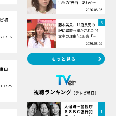
いもの”告白 あわや…
2026.08.05
ビ初
5
藤本美貴、14歳長男の
服に異変→聞かされた“4
文字の理由”に困惑「…
22.02.16
2026.08.05
もっと見る
自由
21.12.25
視聴ランキング
（テレビ朝日）
大追跡～警視庁
ＳＳＢＣ強行犯
1