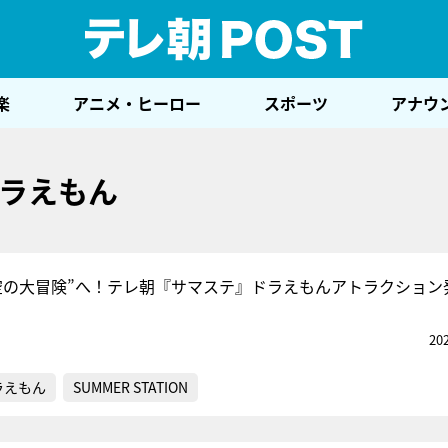
テレ
楽
アニメ・ヒーロー
スポーツ
アナウ
ラえもん
空の大冒険”へ！テレ朝『サマステ』ドラえもんアトラクション
20
ラえもん
SUMMER STATION