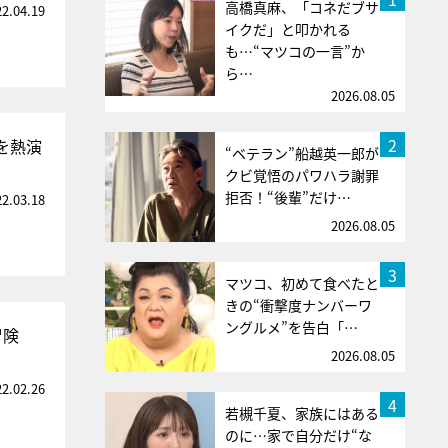
高橋真麻、「コネだブサ
22.04.19
イクだ」と叩かれる
も…“マツコの一言”か
ら…
2026.08.05
2
を熱演
“ベテラン”船越英一郎が
クビ覚悟のパワハラ謝罪
拒否！“後輩”だけ…
22.03.18
2026.08.05
3
マツコ、初めて食べたと
きの“衝撃度ナンバーワ
ングルメ”を告白「…
冒険
2026.08.05
22.02.26
4
若槻千夏、家族にはある
のに…家で自分だけ“な