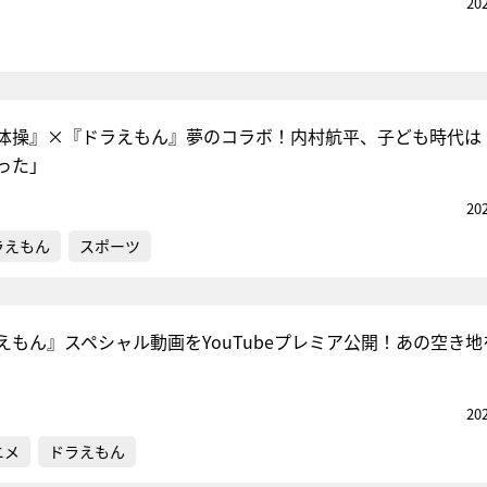
20
体操』×『ドラえもん』夢のコラボ！内村航平、子ども時代は
った」
20
ラえもん
スポーツ
えもん』スペシャル動画をYouTubeプレミア公開！あの空き地
20
ニメ
ドラえもん