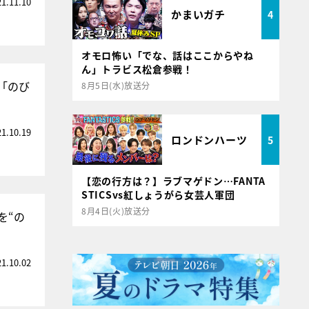
21.11.10
かまいガチ
4
オモロ怖い「でな、話はここからやね
ん」トラビス松倉参戦！
「のび
8月5日(水)放送分
21.10.19
ロンドンハーツ
5
【恋の行方は？】ラブマゲドン…FANTA
STICSvs紅しょうがら女芸人軍団
8月4日(火)放送分
を“の
21.10.02