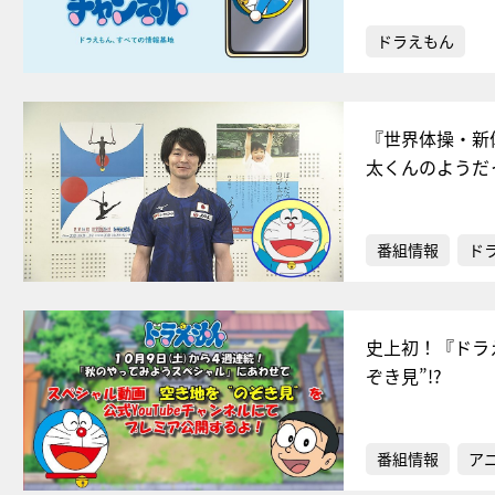
ドラえもん
『世界体操・新
太くんのようだ
番組情報
ド
史上初！『ドラ
ぞき見”!?
番組情報
ア