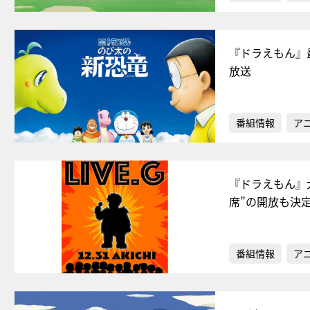
『ドラえもん』
放送
番組情報
ア
『ドラえもん』
席”の開放も決
番組情報
ア