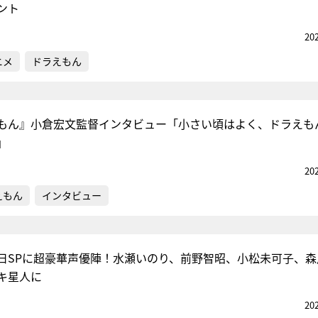
ント
20
ニメ
ドラえもん
もん』小倉宏文監督インタビュー「小さい頃はよく、ドラえも
」
20
えもん
インタビュー
日SPに超豪華声優陣！水瀬いのり、前野智昭、小松未可子、森
キ星人に
20