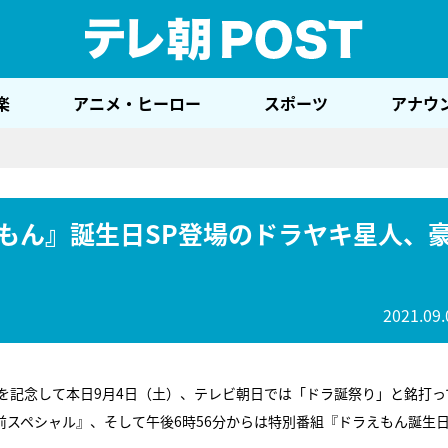
テレ
楽
アニメ・ヒーロー
スポーツ
アナウ
えもん』誕生日SP登場のドラヤキ星人、
2021.09.
を記念して本日9月4日（土）、テレビ朝日では「ドラ誕祭り」と銘打っ
直前スペシャル』、そして午後6時56分からは特別番組『ドラえもん誕生