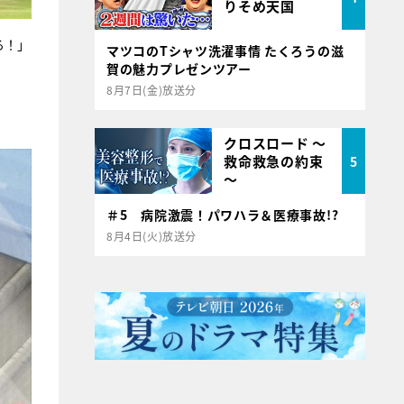
りそめ天国
る！」
マツコのTシャツ洗濯事情 たくろうの滋
賀の魅力プレゼンツアー
8月7日(金)放送分
クロスロード ～
救命救急の約束
5
～
＃5 病院激震！パワハラ＆医療事故!?
8月4日(火)放送分