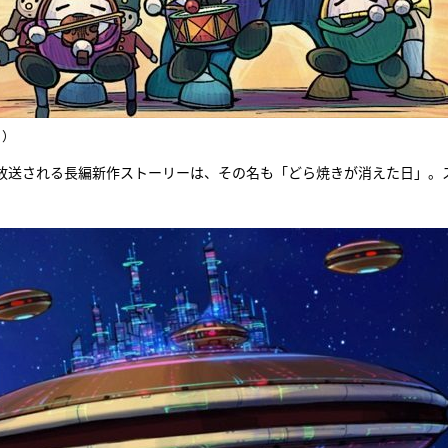
Ｋ）
放送される長編新作ストーリーは、その名も「どら焼きが消えた日」。
。