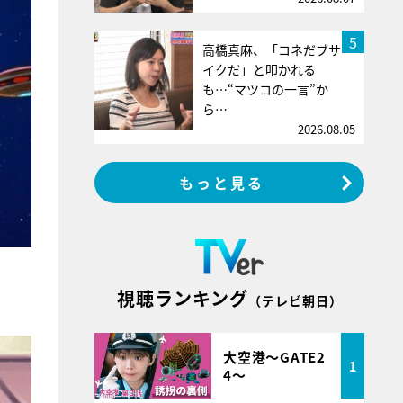
5
高橋真麻、「コネだブサ
イクだ」と叩かれる
も…“マツコの一言”か
ら…
2026.08.05
もっと見る
視聴ランキング
（テレビ朝日）
大空港～GATE2
1
4～