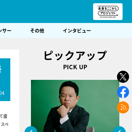
朝POST
ンサー
その他
インタビュー
ピックアップ
PICK UP
豪
04
て盛
日スペ