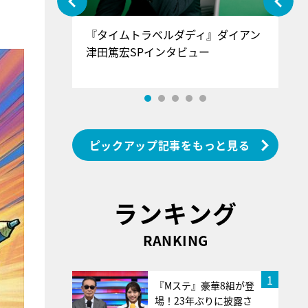
ぐ』＝LOV
『タイムトラベルダディ』ダイアン
『
香SPインタ
津田篤宏SPインタビュー
～
ピックアップ記事をもっと見る
ランキング
RANKING
1
『Mステ』豪華8組が登
場！23年ぶりに披露さ