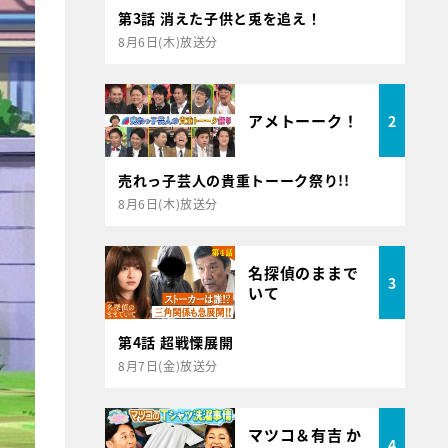
第3話 消えた子供と兎を追え！
8月6日(木)放送分
アメトーーク！
2
売れっ子芸人の貴重トーーク祭り!!
8月6日(木)放送分
名探偵のままで
3
いて
第4話 超戦慄展開
8月7日(金)放送分
マツコ＆有吉 か
4