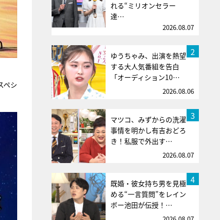
れる“ミリオンセラー
達…
2026.08.07
2
ゆうちゃみ、出演を熱望
する大人気番組を告白
「オーディション10…
スペシ
2026.08.06
3
マツコ、みずからの洗濯
事情を明かし有吉おどろ
き！私服で外出す…
2026.08.07
4
既婚・彼女持ち男を見極
める“一言質問”をレイン
ボー池田が伝授！…
2026.08.07