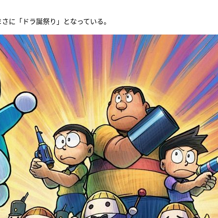
まさに「ドラ誕祭り」となっている。
『アイ＝ラブ！げーみん
E齋藤樹愛羅＆佐々木舞
ビュー