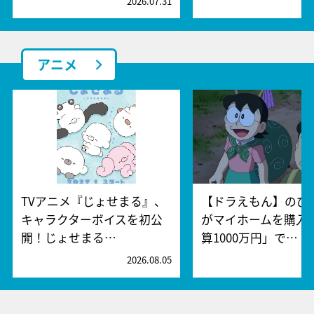
2026.07.31
2
アニメ
TVアニメ『じょせまる』、
【ドラえもん】のび
キャラクターボイスを初公
がマイホームを購入!
開！じょせまる…
算1000万円」で…
2026.08.05
2