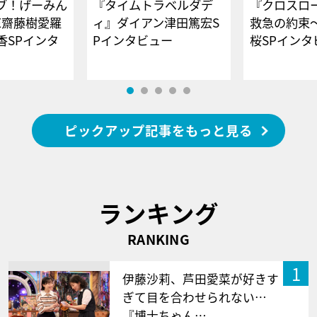
ブ！げーみん
『タイムトラベルダデ
『クロスロー
E齋藤樹愛羅
ィ』ダイアン津田篤宏S
救急の約束
香SPインタ
Pインタビュー
桜SPイ
ピックアップ記事をもっと見る
ランキング
RANKING
1
伊藤沙莉、芦田愛菜が好きす
ぎて目を合わせられない…
『博士ちゃん…