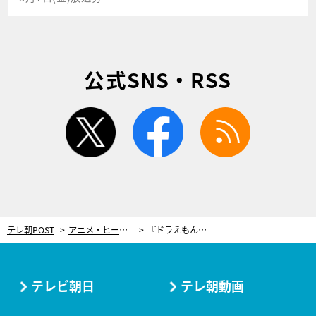
公式SNS・RSS
twitter
facebook
rss
テレ朝POST
アニメ・ヒーロー
『ドラえもん』恒例の大みそかSP！豪華3本立て＆大人気コーナーが1日限りの復活
テレビ朝日
テレ朝動画