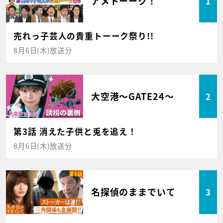
アメトーーク！
1
売れっ子芸人の貴重トーーク祭り!!
8月6日(木)放送分
大空港～GATE24～
2
第3話 消えた子供と兎を追え！
8月6日(木)放送分
名探偵のままでいて
3