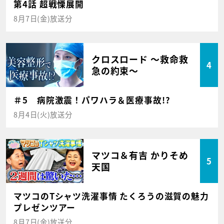
第4話 超戦慄展開
8月7日(金)放送分
クロスロード ～救命救
4
急の約束～
＃5 病院激震！パワハラ＆医療事故!?
8月4日(火)放送分
マツコ＆有吉 かりそめ
5
天国
マツコのTシャツ洗濯事情 たくろうの滋賀の魅力
プレゼンツアー
8月7日(金)放送分