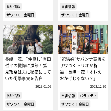
番組情報
番組情報
ザワつく！金曜日
ザワつく！金曜日
長嶋一茂、“仲良し”有田
“祝結婚”サバンナ高橋を
哲平の懺悔に激怒！鷲
ザワつくトリオが祝
見玲奈は夫に秘密にして
福！長嶋一茂「オレの
いた衝撃事実を告白
おかげじゃない？」
2023.01.06
2022.12.30
番組情報
番組情報
バラエティ
ザワつく！金曜日
ザワつく！金曜日