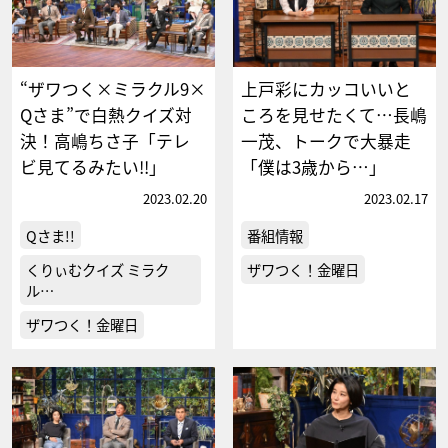
“ザワつく×ミラクル9×
上戸彩にカッコいいと
Qさま”で白熱クイズ対
ころを見せたくて…長嶋
決！高嶋ちさ子「テレ
一茂、トークで大暴走
ビ見てるみたい!!」
「僕は3歳から…」
2023.02.20
2023.02.17
Qさま!!
番組情報
くりぃむクイズ ミラク
ザワつく！金曜日
ル…
ザワつく！金曜日