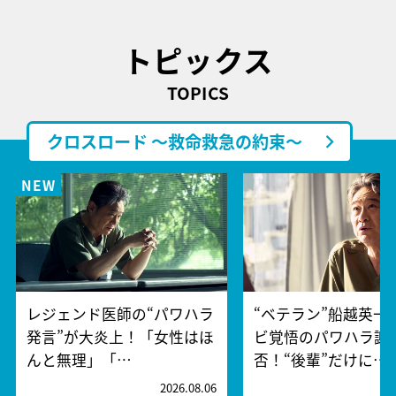
トピックス
TOPICS
クロスロード ～救命救急の約束～
レジェンド医師の“パワハラ
“ベテラン”船越英一
発言”が大炎上！「女性はほ
ビ覚悟のパワハラ謝
んと無理」「…
否！“後輩”だけに…
2026.08.06
2