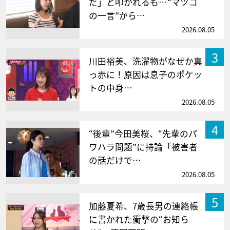
だ」と叩かれるも…“マツコ
の一言”から…
2026.08.05
3
川田裕美、洗濯物がなぜか真
っ赤に！原因は息子のポケッ
トの中身…
2026.08.05
4
“後輩”今田美桜、“先輩のパ
ワハラ問題”に持論「被害者
の話だけで…
2026.08.05
5
加藤夏希、7歳長男の連絡帳
に書かれた衝撃の“お知ら