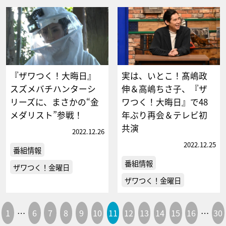
『ザワつく！大晦日』
実は、いとこ！髙嶋政
スズメバチハンターシ
伸＆高嶋ちさ子、『ザ
リーズに、まさかの“金
ワつく！大晦日』で48
メダリスト”参戦！
年ぶり再会＆テレビ初
共演
2022.12.26
2022.12.25
番組情報
番組情報
ザワつく！金曜日
ザワつく！金曜日
1
…
6
7
8
9
10
11
12
13
14
15
16
…
30