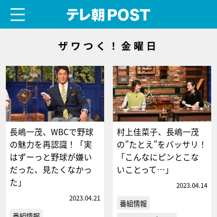
menu
テレ朝POST
ザワつく！金曜日
長嶋一茂、WBCで野球
村上佳菜子、長嶋一茂
の魅力を再認識！「実
の”たとえ”をバッサリ！
はずーっと野球が嫌い
「こんなにピンとこな
だった、見たくなかっ
いことって…」
た」
2023.04.14
2023.04.21
番組情報
番組情報