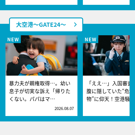
大空港～GATE24～
暴力夫が親権取得…。幼い
「ええ…」入国審査
息子が切実な訴え「帰りた
腹に隠していた“危険
くない。パパはマ…
物”に仰天！空港騒
2026.08.07
2