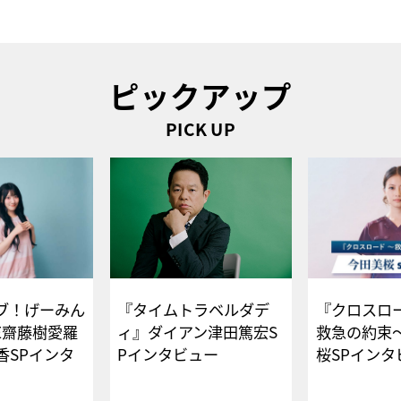
ピックアップ
PICK UP
ブ！げーみん
『タイムトラベルダデ
『クロスロー
E齋藤樹愛羅
ィ』ダイアン津田篤宏S
救急の約束
香SPインタ
Pインタビュー
桜SPイ