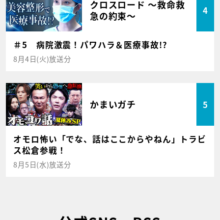
クロスロード ～救命救
4
急の約束～
＃5 病院激震！パワハラ＆医療事故!?
8月4日(火)放送分
かまいガチ
5
オモロ怖い「でな、話はここからやねん」トラビ
ス松倉参戦！
8月5日(水)放送分