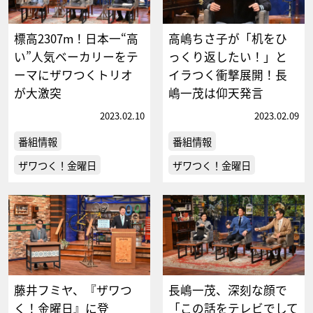
標高2307m！日本一“高
高嶋ちさ子が「机をひ
い”人気ベーカリーをテ
っくり返したい！」と
ーマにザワつくトリオ
イラつく衝撃展開！長
が大激突
嶋一茂は仰天発言
2023.02.10
2023.02.09
番組情報
番組情報
ザワつく！金曜日
ザワつく！金曜日
藤井フミヤ、『ザワつ
長嶋一茂、深刻な顔で
く！金曜日』に登
「この話をテレビでして