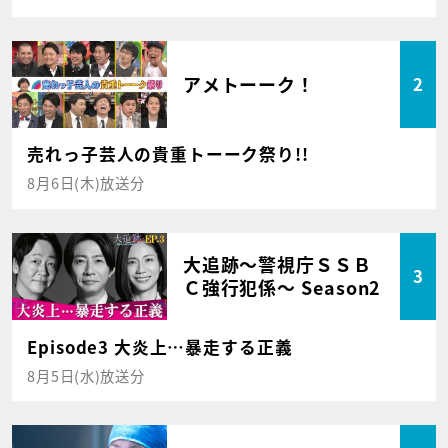
アメトーーク！
2
売れっ子芸人の貴重トーーク祭り!!
8月6日(木)放送分
大追跡～警視庁ＳＳＢ
3
Ｃ強行犯係～ Season2
Episode3 大炎上…暴走する正義
8月5日(水)放送分