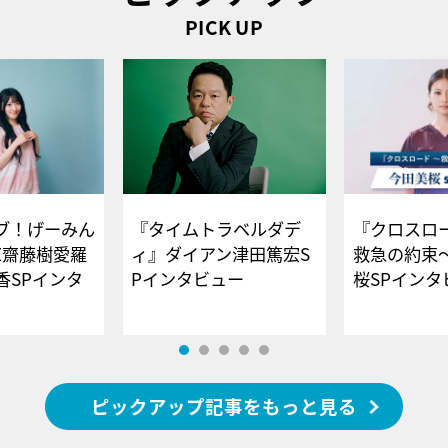
PICK UP
ブ！げーみん
『タイムトラベルダデ
『クロスロー
E齋藤樹愛羅
ィ』ダイアン津田篤宏S
救急の約束
香SPインタ
Pインタビュー
桜SPイ
ピックアップ記事をもっと見る