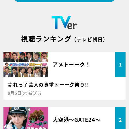
視聴ランキング
（テレビ朝日）
アメトーーク！
1
売れっ子芸人の貴重トーーク祭り!!
8月6日(木)放送分
大空港～GATE24～
2