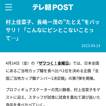
menu
テレ朝POST
村上佳菜子、長嶋一茂の”たとえ”をバッ
サリ！「こんなにピンとこないことっ
て…」
2023.04.14
4月14日（金）の
『
ザワつく！金曜日
』
では、日本全国
にあるご当地カップ麺を食べ比べ1位を決める企画「全
国ご当地カップ麺ナンバー1決定戦」の第7弾を開催。
プロフィギュアスケーターの荒川静香、村上佳菜子をゲ
ストに迎え、スタッフが試食に試食を重ねて選び抜いた
逸品を食べ比べていく。