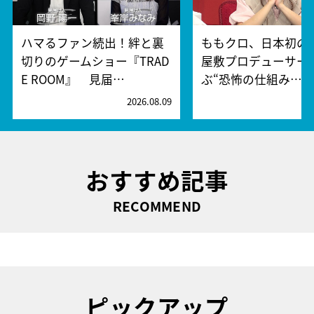
ハマるファン続出！絆と裏
ももクロ、日本初の
切りのゲームショー『TRAD
屋敷プロデューサー
E ROOM』 見届…
ぶ“恐怖の仕組み…
2026.08.09
2
おすすめ記事
RECOMMEND
ピックアップ