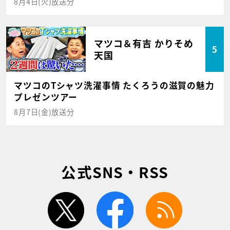
8月4日(火)放送分
マツコ＆有吉 かりそめ
5
天国
マツコのTシャツ洗濯事情 たくろうの滋賀の魅力
プレゼンツアー
8月7日(金)放送分
公式SNS・RSS
twitter
facebook
rss