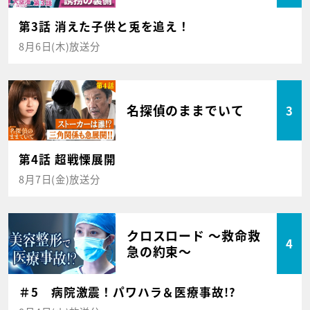
第3話 消えた子供と兎を追え！
8月6日(木)放送分
名探偵のままでいて
3
第4話 超戦慄展開
8月7日(金)放送分
クロスロード ～救命救
4
急の約束～
＃5 病院激震！パワハラ＆医療事故!?