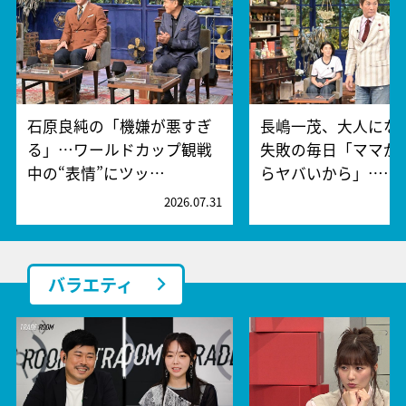
石原良純の「機嫌が悪すぎ
長嶋一茂、大人にな
る」…ワールドカップ観戦
失敗の毎日「ママが
中の“表情”にツッ…
らヤバいから」……
2026.07.31
2
バラエティ