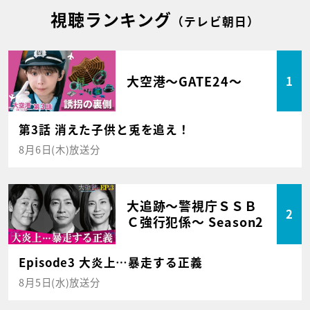
視聴ランキング
（テレビ朝日）
大空港～GATE24～
1
第3話 消えた子供と兎を追え！
8月6日(木)放送分
大追跡～警視庁ＳＳＢ
2
Ｃ強行犯係～ Season2
Episode3 大炎上…暴走する正義
8月5日(水)放送分