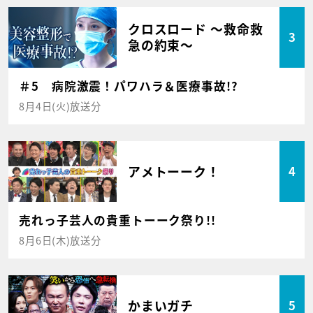
クロスロード ～救命救
3
急の約束～
＃5 病院激震！パワハラ＆医療事故!?
8月4日(火)放送分
アメトーーク！
4
売れっ子芸人の貴重トーーク祭り!!
8月6日(木)放送分
かまいガチ
5