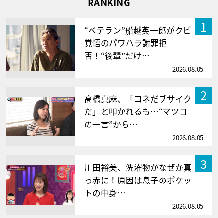
RANKING
1
“ベテラン”船越英一郎がクビ
覚悟のパワハラ謝罪拒
否！“後輩”だけ…
2026.08.05
2
高橋真麻、「コネだブサイク
だ」と叩かれるも…“マツコ
の一言”から…
2026.08.05
3
川田裕美、洗濯物がなぜか真
っ赤に！原因は息子のポケッ
トの中身…
2026.08.05