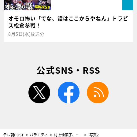
オモロ怖い「でな、話はここからやねん」トラビ
ス松倉参戦！
8月5日(水)放送分
公式SNS・RSS
twitter
facebook
rss
テレ朝POST
バラエティ
村上佳菜子、長嶋一茂の”たとえ”をバッサリ！「こんなにピンとこないことって…」
写真2