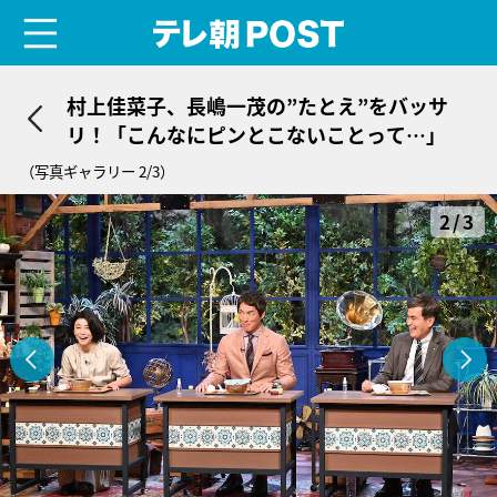
menu
テレ朝POST
村上佳菜子、長嶋一茂の”たとえ”をバッサ
リ！「こんなにピンとこないことって…」
（写真ギャラリー 2/3）
2/3