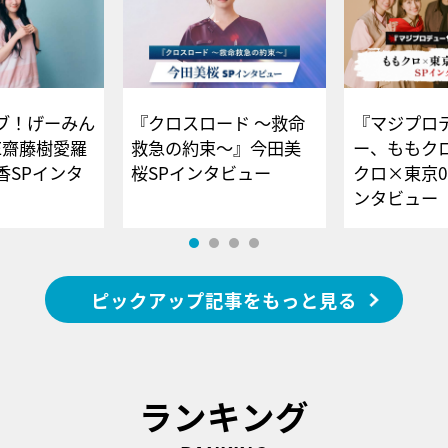
ブ！げーみん
『クロスロード ～救命
『マジプロ
E齋藤樹愛羅
救急の約束～』今田美
ー、ももク
香SPインタ
桜SPインタビュー
クロ×東京0
ンタビュー
ピックアップ記事をもっと見る
ランキング