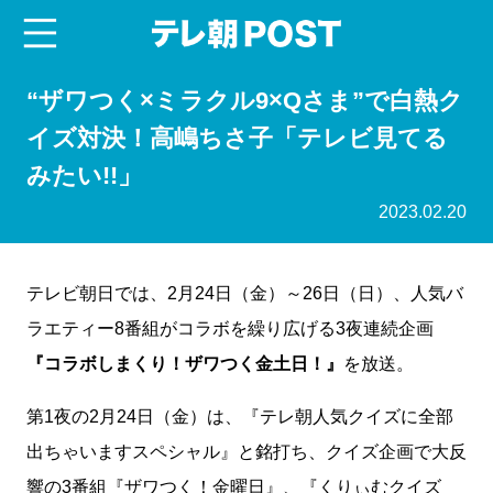
menu
テレ朝POST
“ザワつく×ミラクル9×Qさま”で白熱ク
イズ対決！高嶋ちさ子「テレビ見てる
みたい!!」
2023.02.20
テレビ朝日では、2月24日（金）～26日（日）、人気バ
ラエティー8番組がコラボを繰り広げる3夜連続企画
『コラボしまくり！ザワつく金土日！』
を放送。
第1夜の2月24日（金）は、『テレ朝人気クイズに全部
出ちゃいますスペシャル』と銘打ち、クイズ企画で大反
響の3番組『ザワつく！金曜日』、『くりぃむクイズ