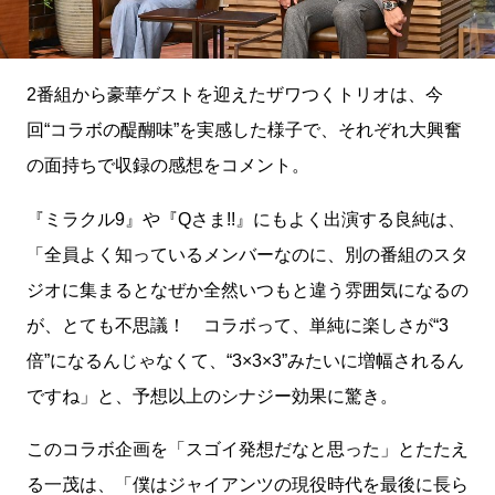
2番組から豪華ゲストを迎えたザワつくトリオは、今
回“コラボの醍醐味”を実感した様子で、それぞれ大興奮
の面持ちで収録の感想をコメント。
『ミラクル9』や『Qさま!!』にもよく出演する良純は、
「全員よく知っているメンバーなのに、別の番組のスタ
ジオに集まるとなぜか全然いつもと違う雰囲気になるの
が、とても不思議！ コラボって、単純に楽しさが“3
倍”になるんじゃなくて、“3×3×3”みたいに増幅されるん
ですね」と、予想以上のシナジー効果に驚き。
このコラボ企画を「スゴイ発想だなと思った」とたたえ
る一茂は、「僕はジャイアンツの現役時代を最後に長ら