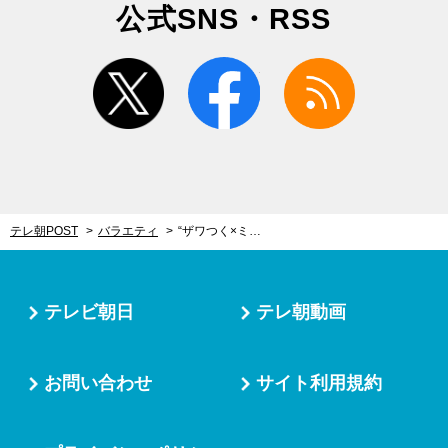
公式SNS・RSS
twitter
facebook
rss
テレ朝POST
バラエティ
“ザワつく×ミラクル9×Qさま”で白熱クイズ対決！高嶋ちさ子「テレビ見てるみたい!!」
テレビ朝日
テレ朝動画
お問い合わせ
サイト利用規約