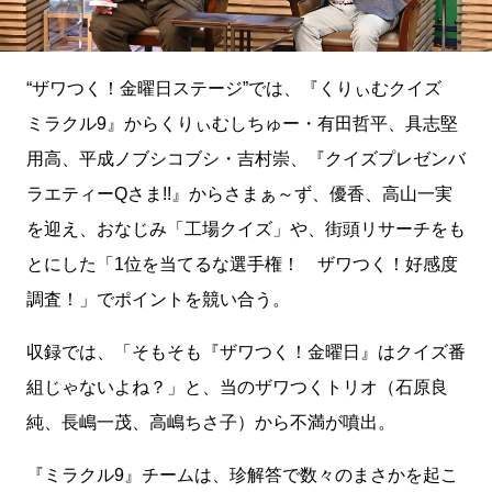
“ザワつく！金曜日ステージ”では、『くりぃむクイズ
ミラクル9』からくりぃむしちゅー・有田哲平、具志堅
用高、平成ノブシコブシ・吉村崇、『クイズプレゼンバ
ラエティーQさま!!』からさまぁ～ず、優香、高山一実
を迎え、おなじみ「工場クイズ」や、街頭リサーチをも
とにした「1位を当てるな選手権！ ザワつく！好感度
調査！」でポイントを競い合う。
収録では、「そもそも『ザワつく！金曜日』はクイズ番
組じゃないよね？」と、当のザワつくトリオ（石原良
純、長嶋一茂、高嶋ちさ子）から不満が噴出。
『ミラクル9』チームは、珍解答で数々のまさかを起こ