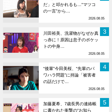
だ」と叩かれるも…“マツコ
の一言”から…
2026.08.05
3
川田裕美、洗濯物がなぜか真
っ赤に！原因は息子のポケッ
トの中身…
2026.08.05
4
“後輩”今田美桜、“先輩のパ
ワハラ問題”に持論「被害者
の話だけで…
2026.08.05
5
加藤夏希、7歳長男の連絡帳
に書かれた衝撃の“お知ら