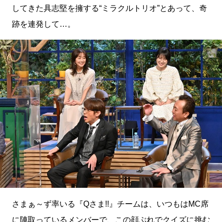
してきた具志堅を擁する“ミラクルトリオ”とあって、奇
跡を連発して…。
さまぁ～ず率いる『Qさま!!』チームは、いつもはMC席
に陣取っているメンバーで、この顔ぶれでクイズに挑む