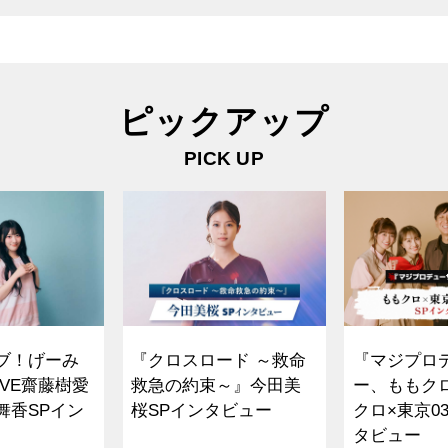
ピックアップ
PICK UP
ブ！げーみ
『クロスロード ～救命
『マジプロ
VE齋藤樹愛
救急の約束～』今田美
ー、ももク
舞香SPイン
桜SPインタビュー
クロ×東京0
タビュー