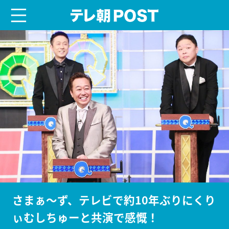
menu
テレ朝POST
さまぁ～ず、テレビで約10年ぶりにくり
ぃむしちゅーと共演で感慨！