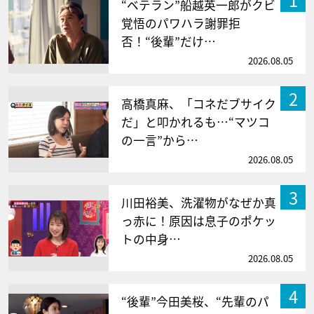
“ベテラン”船越英一郎がクビ
覚悟のパワハラ謝罪拒
否！“後輩”だけ…
2026.08.05
2
高橋真麻、「コネだブサイク
だ」と叩かれるも…“マツコ
の一言”から…
2026.08.05
3
川田裕美、洗濯物がなぜか真
っ赤に！原因は息子のポケッ
トの中身…
2026.08.05
4
“後輩”今田美桜、“先輩のパ