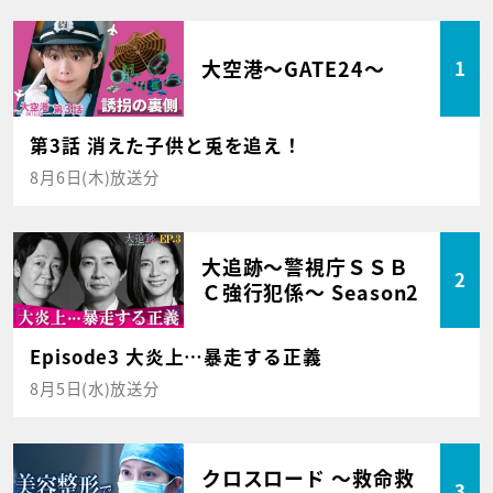
大空港～GATE24～
1
第3話 消えた子供と兎を追え！
8月6日(木)放送分
大追跡～警視庁ＳＳＢ
2
Ｃ強行犯係～ Season2
Episode3 大炎上…暴走する正義
8月5日(水)放送分
クロスロード ～救命救
3