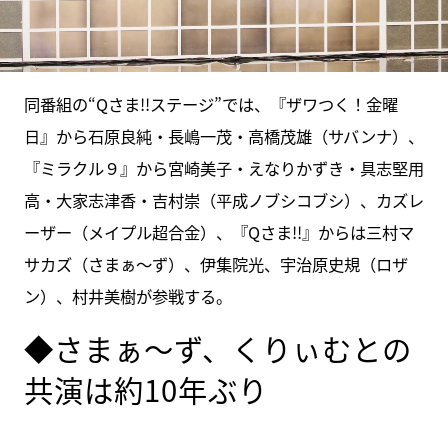
同番組の“Qさま!!ステージ”では、『ザワつく！金曜
日』から石原良純・長嶋一茂・高橋茂雄（サバンナ）、
『ミラクル９』から宮崎美子・えなりかずき・具志堅用
高・大家志津香・吉村崇（平成ノブシコブシ）、カズレ
ーザー（メイプル超合金）、『Qさま!!』からは三村マ
サカズ（さまぁ～ず）、伊集院光、宇治原史規（ロザ
ン）、村井美樹が参戦する。
◆さまぁ～ず、くりぃむとの
共演は約10年ぶり