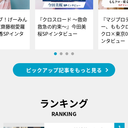
ブ！げーみん
『クロスロード ～救命
『マジプロ
E齋藤樹愛羅
救急の約束～』今田美
ー、ももク
香SPインタ
桜SPインタビュー
クロ×東京0
ンタビュー
ピックアップ記事をもっと見る
ランキング
RANKING
1