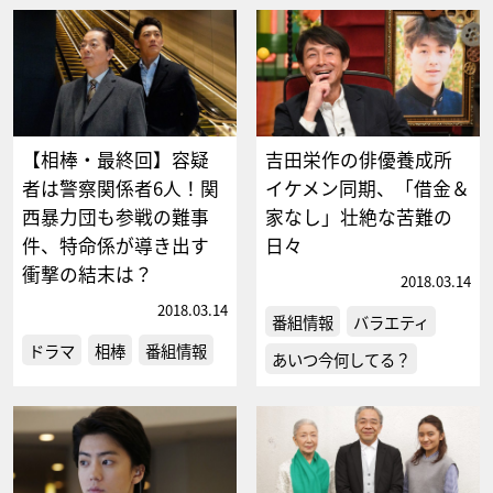
【相棒・最終回】容疑
吉田栄作の俳優養成所
者は警察関係者6人！関
イケメン同期、「借金＆
西暴力団も参戦の難事
家なし」壮絶な苦難の
件、特命係が導き出す
日々
衝撃の結末は？
2018.03.14
2018.03.14
番組情報
バラエティ
ドラマ
相棒
番組情報
あいつ今何してる？