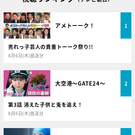
アメトーーク！
1
売れっ子芸人の貴重トーーク祭り!!
8月6日(木)放送分
大空港～GATE24～
2
第3話 消えた子供と兎を追え！
8月6日(木)放送分