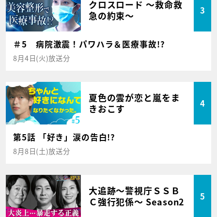
クロスロード ～救命救
3
急の約束～
＃5 病院激震！パワハラ＆医療事故!?
8月4日(火)放送分
夏色の雲が恋と嵐をま
4
きおこす
第5話 「好き」涙の告白!?
8月8日(土)放送分
大追跡～警視庁ＳＳＢ
5
Ｃ強行犯係～ Season2