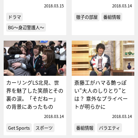
2018.03.15
2018.03.14
ドラマ
徹子の部屋
番組情報
BG～身辺警護人～
カーリングLS北見、世
斎藤工がハマる艶っぽ
界を魅了した笑顔とその
い“大人のしりとり”と
裏の涙。「そだねー」
は？ 意外なプライベー
の背景にあったもの
トが明らかに
2018.03.14
2018.03.14
Get Sports
スポーツ
番組情報
バラエティ