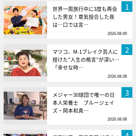
1
世界一周旅行中に3度も再会
した男女！意気投合した夜
は…口では言…
2026.08.09
2
マツコ、M-1ブレイク芸人に
授けた“人生の格言”が深い…
「幸せな時…
2026.08.08
3
メジャー30球団で唯一の日
本人栄養士 ブルージェイ
ズ・岡本和真…
2026.08.08
4