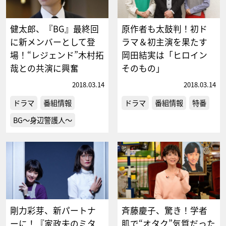
健太郎、『BG』最終回
原作者も太鼓判！初ド
に新メンバーとして登
ラマ＆初主演を果たす
場！“レジェンド”木村拓
岡田結実は「ヒロイン
哉との共演に興奮
そのもの」
2018.03.14
2018.03.14
ドラマ
番組情報
ドラマ
番組情報
特番
BG～身辺警護人～
剛力彩芽、新パートナ
斉藤慶子、驚き！学者
ーに！『家政夫のミタ
肌で“オタク”気質だった