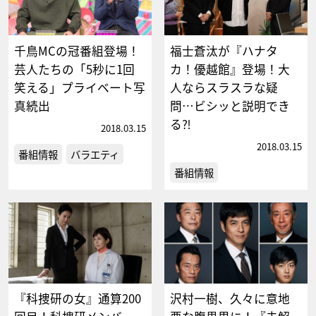
千鳥MCの冠番組登場！
福士蒼汰が『ハナタ
芸人たちの「5秒に1回
カ！優越館』登場！大
笑える」プライベート写
人ならスラスラな疑
真続出
問…ビシッと説明でき
る⁈
2018.03.15
2018.03.15
番組情報
バラエティ
番組情報
『科捜研の女』通算200
沢村一樹、久々に意地