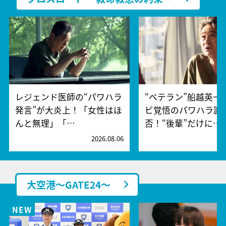
レジェンド医師の“パワハラ
“ベテラン”船越英一
発言”が大炎上！「女性はほ
ビ覚悟のパワハラ謝
んと無理」「…
否！“後輩”だけに…
2026.08.06
2
大空港～GATE24～