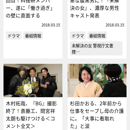
回目！科捜研メンバ
悪な腹黒男に！『未解
ー、遂に「働き過ぎ」
決の女』、濃厚な男性
の壁に直面する
キャスト発表
2018.03.15
2018.03.15
ドラマ
番組情報
ドラマ
番組情報
未解決の女 警視庁文書
捜…
木村拓哉、『BG』撮影
杉田かおる、2年前から
終了！斎藤工、間宮祥
仕事をセーブし母の介護
太朗も駆けつける＜コ
に。「大事に看取れ
メント全文＞
た」と涙