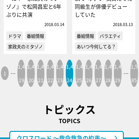
ゾノ』で松岡昌宏と6年
同級生が俳優デビュー
ぶりに共演
していた
2018.03.14
2018.03.13
ドラマ
番組情報
番組情報
バラエティ
家政夫のミタゾノ
あいつ今何してる？
1,4
1,4
1,4
1,4
1,4
1,4
1,4
1,4
1,4
1,4
1,4
1,5
1
…
…
19
20
21
22
23
24
25
26
27
28
29
85
トピックス
TOPICS
クロスロード ～救命救急の約束～