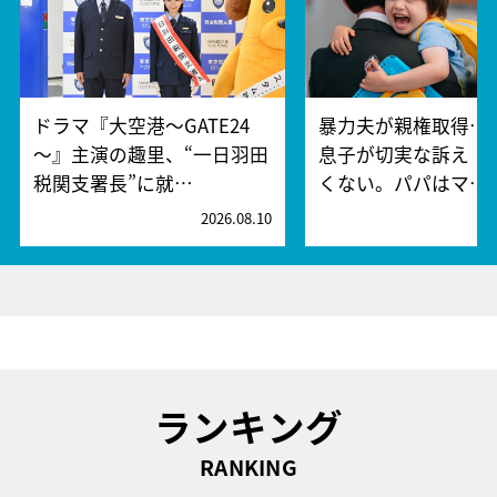
ドラマ『大空港～GATE24
暴力夫が親権取得…
～』主演の趣里、“一日羽田
息子が切実な訴え「
税関支署長”に就…
くない。パパはマ…
2026.08.10
2
ランキング
RANKING