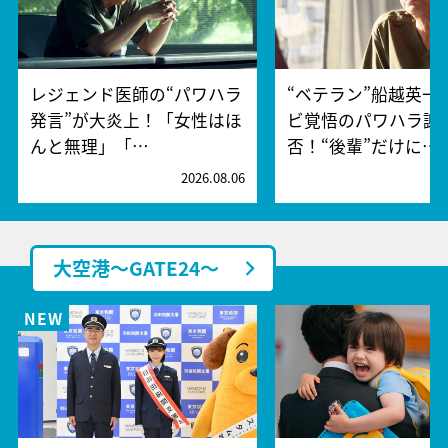
レジェンド医師の“パワハラ
“ベテラン”船越英一
発言”が大炎上！「女性はほ
ビ覚悟のパワハラ謝
んと無理」「…
否！“後輩”だけに…
2026.08.06
2
大空港～GATE24～