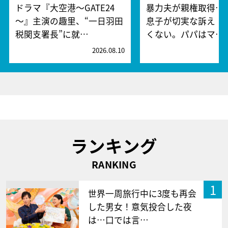
ドラマ『大空港～GATE24
暴力夫が親権取得…
～』主演の趣里、“一日羽田
息子が切実な訴え「
税関支署長”に就…
くない。パパはマ…
2026.08.10
2
ランキング
RANKING
1
世界一周旅行中に3度も再会
した男女！意気投合した夜
は…口では言…