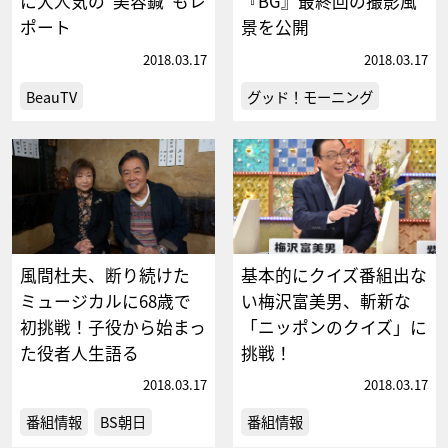
に大人気の“美容鍼”もレ
『BG』最終回の撮影風
ポート
景を公開
2018.03.17
2018.03.17
BeauTV
グッド！モーニング
風間杜夫、断り続けた
基本的にクイズ番組出な
ミュージカルに68歳で
い梅沢富美男、斬新な
初挑戦！子役から始まっ
「ニッポンのクイズ」に
た役者人生語る
挑戦！
2018.03.17
2018.03.17
番組情報
BS朝日
番組情報