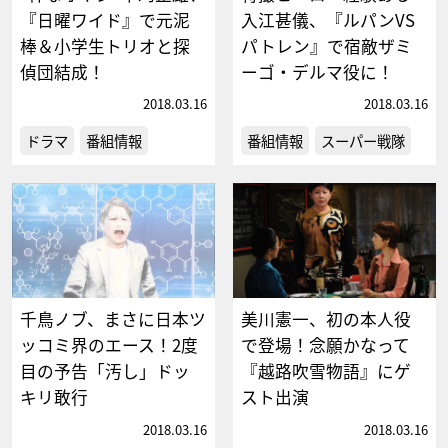
『日曜ワイド』で元泥
入江甚儀、『ルパンVS
棒＆小学生トリオと探
パトレン』で宿敵ザミ
偵団結成！
ーゴ・デルマ役に！
2018.03.16
2018.03.16
ドラマ
番組情報
番組情報
スーパー戦隊
千鳥ノブ、まさに日本ツ
美川憲一、初の本人役
ッコミ界のエース！2度
で登場！念願かなって
目の予告「汚し」ドッ
『越路吹雪物語』にゲ
キリ敢行
スト出演
2018.03.16
2018.03.16