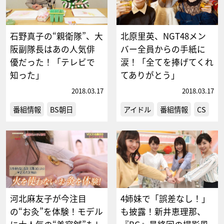
石野真子の“親衛隊”、大
北原里英、NGT48メン
阪副隊長はあの人気俳
バー全員からの手紙に
優だった！「テレビで
涙！「全てを捧げてくれ
知った」
てありがとう」
2018.03.17
2018.03.17
番組情報
BS朝日
アイドル
番組情報
CS
河北麻友子が今注目
4姉妹で「誤差なし！」
の“お灸”を体験！モデル
も披露！新井恵理那、