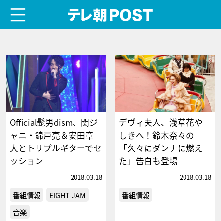
menu
テレ朝POST
Official髭男dism、関ジ
デヴィ夫人、浅草花や
ャニ・錦戸亮＆安田章
しきへ！鈴木奈々の
大とトリプルギターでセ
「久々にダンナに燃え
ッション
た」告白も登場
2018.03.18
2018.03.18
番組情報
EIGHT-JAM
番組情報
音楽