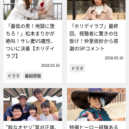
「最低の男！地獄に堕
『ホリデイラブ』最終
ちろ！」松本まりかが
回、視聴者に驚きの仕
絶叫！サレ妻VS魔性、
掛け！仲里依紗から感
ついに決着【ホリデイ
謝のSPコメント
ラブ】
2018.03.16
2018.03.16
ドラマ
ドラマ
番組情報
“粋なオヤジ”草刈正雄、
特撮ヒーロー経験ある