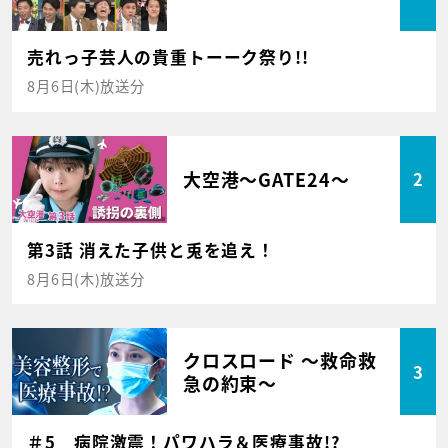
売れっ子芸人の貴重トーーク祭り!!
8月6日(木)放送分
大空港～GATE24～
2
第3話 消えた子供と兎を追え！
8月6日(木)放送分
クロスロード ～救命救
3
急の約束～
＃5 病院激震！パワハラ＆医療事故!?