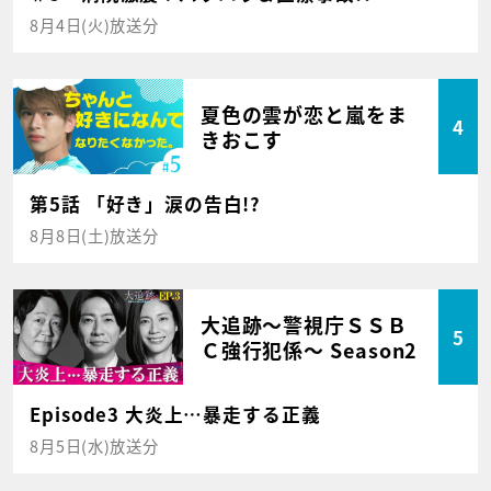
8月4日(火)放送分
夏色の雲が恋と嵐をま
4
きおこす
第5話 「好き」涙の告白!?
8月8日(土)放送分
大追跡～警視庁ＳＳＢ
5
Ｃ強行犯係～ Season2
Episode3 大炎上…暴走する正義
8月5日(水)放送分