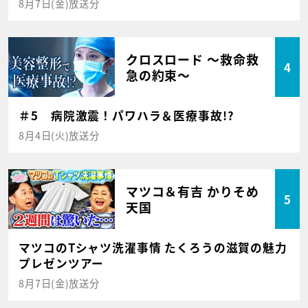
8月7日(金)放送分
クロスロード ～救命救
4
急の約束～
＃5 病院激震！パワハラ＆医療事故!?
8月4日(火)放送分
マツコ＆有吉 かりそめ
5
天国
マツコのTシャツ洗濯事情 たくろうの滋賀の魅力
プレゼンツアー
8月7日(金)放送分