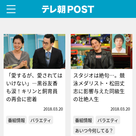
menu
テレ朝POST
「愛するが、愛されては
スタジオは絶句…。競
いけない」―黒谷友香
泳メダリスト・松田丈
も涙！キリンと飼育員
志に影響与えた同級生
の再会に密着
の壮絶人生
2018.03.20
2018.03.20
番組情報
バラエティ
番組情報
バラエティ
あいつ今何してる？