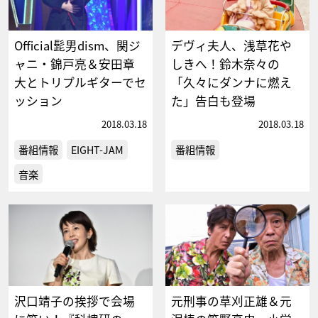
Official髭男dism、関ジ
デヴィ夫人、浅草花や
ャニ・錦戸亮＆安田章
しきへ！鈴木奈々の
大とトリプルギターでセ
「久々にダンナに燃え
ッション
た」告白も登場
2018.03.18
2018.03.18
番組情報
EIGHT-JAM
番組情報
音楽
沢口靖子の挨拶で会場
元刑事の草刈正雄＆元