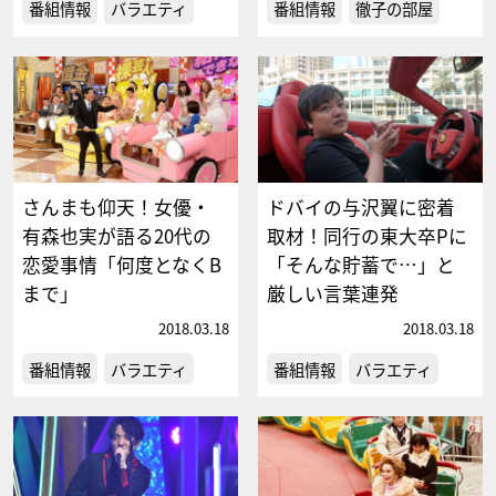
番組情報
バラエティ
番組情報
徹子の部屋
さんまも仰天！女優・
ドバイの与沢翼に密着
有森也実が語る20代の
取材！同行の東大卒Pに
恋愛事情「何度となくB
「そんな貯蓄で…」と
まで」
厳しい言葉連発
2018.03.18
2018.03.18
番組情報
バラエティ
番組情報
バラエティ