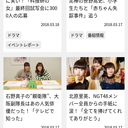
に笑い！『科捜研の
泥棒の笹野高史、小学
女』最終回試写会に300
生たちと「赤ちゃん失
0人の応募
踪事件」追う
2018.03.18
2018.03.17
ドラマ
ドラマ
番組情報
イベントレポート
石野真子の“親衛隊”、大
北原里英、NGT48メン
阪副隊長はあの人気俳
バー全員からの手紙に
優だった！「テレビで
涙！「全てを捧げてくれ
知った」
てありがとう」
2018.03.17
2018.03.17