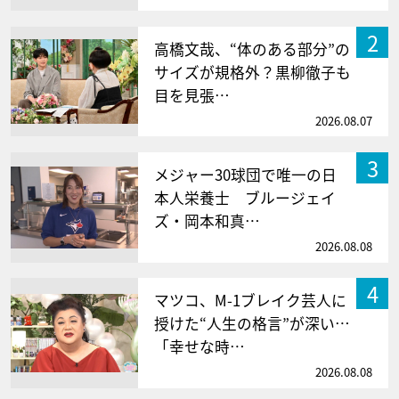
2
高橋文哉、“体のある部分”の
サイズが規格外？黒柳徹子も
目を見張…
2026.08.07
3
メジャー30球団で唯一の日
本人栄養士 ブルージェイ
ズ・岡本和真…
2026.08.08
4
マツコ、M-1ブレイク芸人に
授けた“人生の格言”が深い…
「幸せな時…
2026.08.08