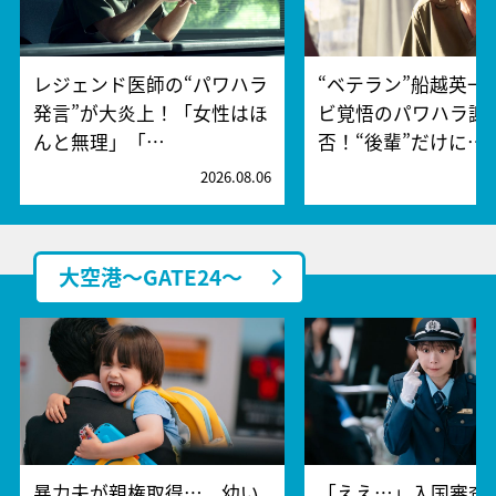
レジェンド医師の“パワハラ
“ベテラン”船越英一
発言”が大炎上！「女性はほ
ビ覚悟のパワハラ謝
んと無理」「…
否！“後輩”だけに…
2026.08.06
2
大空港～GATE24～
暴力夫が親権取得…。幼い
「ええ…」入国審査