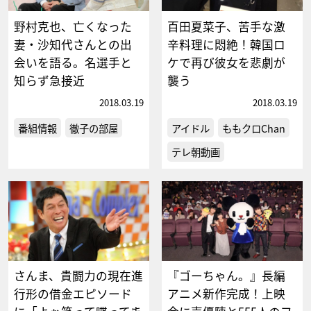
野村克也、亡くなった
百田夏菜子、苦手な激
妻・沙知代さんとの出
辛料理に悶絶！韓国ロ
会いを語る。名選手と
ケで再び彼女を悲劇が
知らず急接近
襲う
2018.03.19
2018.03.19
番組情報
徹子の部屋
アイドル
ももクロChan
テレ朝動画
さんま、貴闘力の現在進
『ゴーちゃん。』長編
行形の借金エピソード
アニメ新作完成！上映