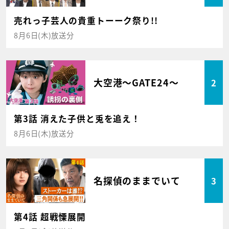
売れっ子芸人の貴重トーーク祭り!!
8月6日(木)放送分
大空港～GATE24～
2
第3話 消えた子供と兎を追え！
8月6日(木)放送分
名探偵のままでいて
3
第4話 超戦慄展開