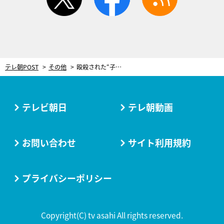
テレ朝POST
その他
殴殺された“子ども嫌い”の被害者…五月人形から浮かぶ意外な真実【特捜9】
テレビ朝日
テレ朝動画
お問い合わせ
サイト利用規約
プライバシーポリシー
Copyright(C) tv asahi All rights reserved.