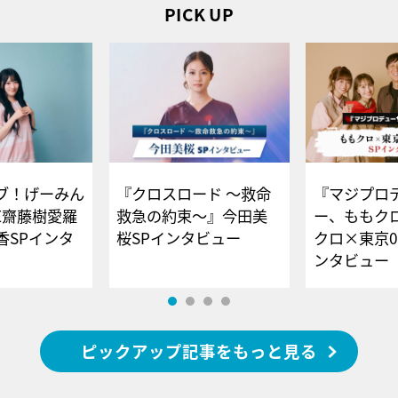
PICK UP
ブ！げーみん
『クロスロード ～救命
『マジプロ
E齋藤樹愛羅
救急の約束～』今田美
ー、ももク
香SPインタ
桜SPインタビュー
クロ×東京0
ンタビュー
ピックアップ記事をもっと見る