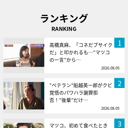
ランキング
RANKING
1
高橋真麻、「コネだブサイク
だ」と叩かれるも…“マツコ
の一言”から…
2026.08.05
2
“ベテラン”船越英一郎がクビ
覚悟のパワハラ謝罪拒
否！“後輩”だけ…
2026.08.05
3
マツコ、初めて食べたとき