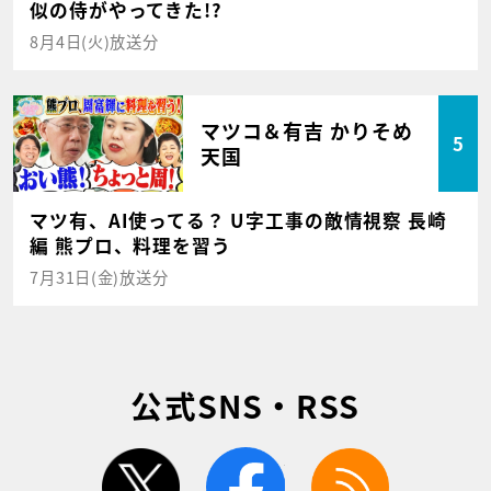
似の侍がやってきた!?
8月4日(火)放送分
マツコ＆有吉 かりそめ
5
天国
マツ有、AI使ってる？ U字工事の敵情視察 長崎
編 熊プロ、料理を習う
7月31日(金)放送分
公式SNS・RSS
twitter
facebook
rss