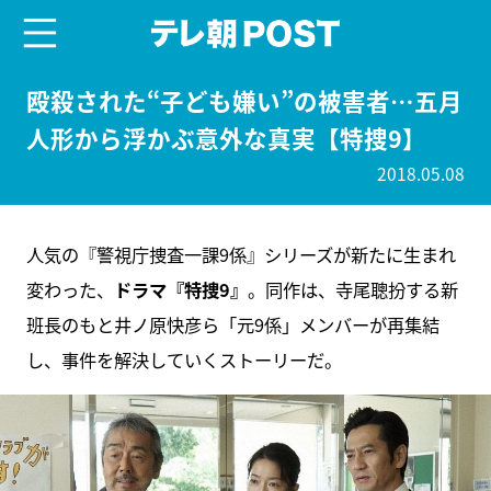
menu
テレ朝POST
殴殺された“子ども嫌い”の被害者…五月
人形から浮かぶ意外な真実【特捜9】
2018.05.08
人気の『警視庁捜査一課9係』シリーズが新たに生まれ
変わった、
ドラマ『特捜9』
。同作は、寺尾聰扮する新
班長のもと井ノ原快彦ら「元9係」メンバーが再集結
し、事件を解決していくストーリーだ。