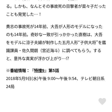
る。しかも、なんとその事故死の目撃者が菜々子だった
ことも発覚した…！
貴志の事故死が14年前、大吾が人形のモデルになった
のも14年前。奇妙な一致が引っかかった直樹は、大吾
をモデルに涼子夫婦が制作した五月人形“子供大将”を鑑
識課員・佐久間朗（宮近海斗）に調べてもらう。する
と、意外な真実が浮かび上がり…!?
※番組情報：『
特捜9
』第5話
2018年5月9日(水)午後 9:00～午後 9:54、テレビ朝日系
24局
ス