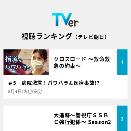
視聴ランキング
（テレビ朝日）
クロスロード ～救命救
1
急の約束～
＃5 病院激震！パワハラ＆医療事故!?
8月4日(火)放送分
大追跡～警視庁ＳＳＢ
2
Ｃ強行犯係～ Season2