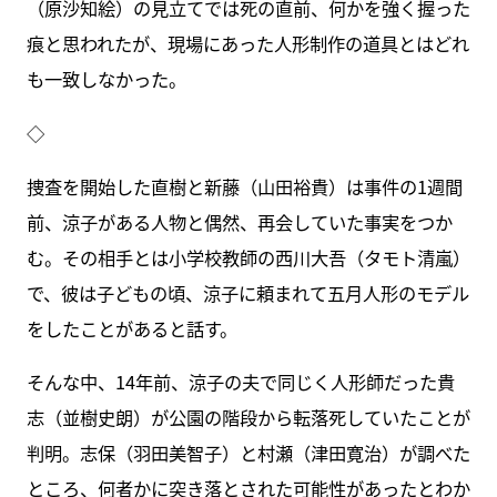
（原沙知絵）の見立てでは死の直前、何かを強く握った
痕と思われたが、現場にあった人形制作の道具とはどれ
も一致しなかった。
◇
捜査を開始した直樹と新藤（山田裕貴）は事件の1週間
前、涼子がある人物と偶然、再会していた事実をつか
む。その相手とは小学校教師の西川大吾（タモト清嵐）
で、彼は子どもの頃、涼子に頼まれて五月人形のモデル
をしたことがあると話す。
そんな中、14年前、涼子の夫で同じく人形師だった貴
志（並樹史朗）が公園の階段から転落死していたことが
判明。志保（羽田美智子）と村瀬（津田寛治）が調べた
ところ、何者かに突き落とされた可能性があったとわか