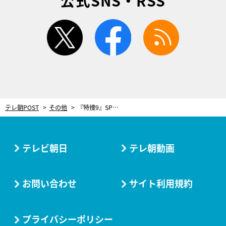
公式SNS・RSS
twitter
facebook
rss
テレ朝POST
その他
『特捜9』SP鼎談！山田裕貴の現場での“奇声”に羽田美智子＆津田寛治が心配【前篇】
テレビ朝日
テレ朝動画
お問い合わせ
サイト利用規約
プライバシーポリシー