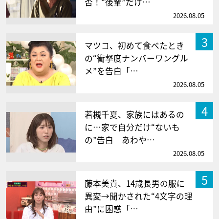
否！“後輩”だけ…
2026.08.05
3
マツコ、初めて食べたとき
の“衝撃度ナンバーワングル
メ”を告白「…
2026.08.05
4
若槻千夏、家族にはあるの
に…家で自分だけ“ないも
の”告白 あわや…
2026.08.05
5
藤本美貴、14歳長男の服に
異変→聞かされた“4文字の理
由”に困惑「…