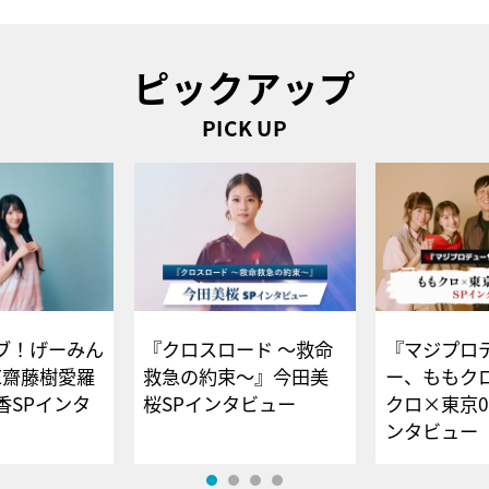
ピックアップ
PICK UP
ブ！げーみん
『クロスロード ～救命
『マジプロ
E齋藤樹愛羅
救急の約束～』今田美
ー、ももク
香SPインタ
桜SPインタビュー
クロ×東京0
ンタビュー