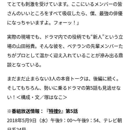
てとても刺激を受けています。ここにいるメンバーの皆
さんのいいところをすべて吸収したら、僕、最強の俳優
になっちゃいますよ。フォーッ！」
実際の現場でも、ドラマ内での役柄でも“新人”という立
場の山田裕貴。そんな彼を、ベテランの先輩メンバーた
ちがプロとして温かく迎え入れていることが滲み出る鼎
談となっている。
まだまだ止まらない3人の本音トークは、後編に続く。
そしてもちろん、勢いに乗るドラマの第5話も見逃せな
い！＜構成・文／塚はなこ＞
※番組放送情報：『
特捜9
』第5話
2018年5月9日（水）午後9：00～午後9：54、テレビ朝
日系24局