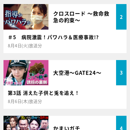
クロスロード ～救命救
2
急の約束～
＃5 病院激震！パワハラ＆医療事故!?
8月4日(火)放送分
大空港～GATE24～
3
第3話 消えた子供と兎を追え！
8月6日(木)放送分
かまいガチ
4