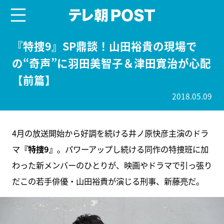
menu
テレ朝POST
『特捜9』SP鼎談！山田裕貴の現場で
の“奇声”に羽田美智子＆津田寛治が心配
【前篇】
2018.05.09
4月の放送開始から好調を続ける井ノ原快彦主演のドラ
マ
『特捜9』
。パワーアップし続ける同作の特捜班に加
わった新メンバーのひとりが、映画やドラマで引っ張り
だこの若手俳優・山田裕貴が演じる刑事、新藤亮だ。