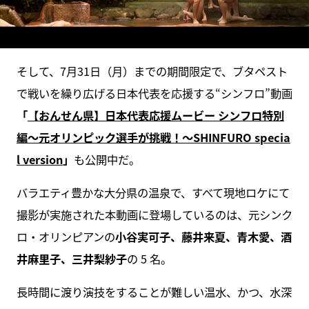
そして、7月31日（月）までの期間限定で、ブタペスト
で戦いを繰り広げる日本代表を応援する“シンフロ”動画
「
【おんせん県】日本代表応援ムービー シンフロ特別
編～元オリンピック選手が挑戦！～SHINFURO specia
l version
」
も公開中だ。
バラエティ豊かな大分県の温泉で、すべて現地ロケにて
撮影が実施された本動画に登場しているのは、元シンク
ロ・オリンピアンの
小谷実可子、藤井来夏、青木愛、酒
井麻里子、三井梨紗子
の 5 名。
長時間に渡り演技をすることが難しい温水、かつ、水深