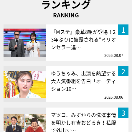
ランキング
RANKING
1
『Mステ』豪華8組が登場！2
3年ぶりに披露される“ミリオ
ンセラー達…
2026.08.07
2
ゆうちゃみ、出演を熱望する
大人気番組を告白「オーディ
ション10…
2026.08.06
3
マツコ、みずからの洗濯事情
を明かし有吉おどろき！私服
で外出す…