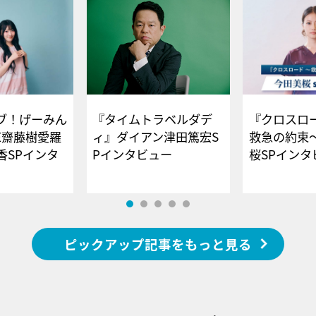
ブ！げーみん
『タイムトラベルダデ
『クロスロー
E齋藤樹愛羅
ィ』ダイアン津田篤宏S
救急の約束
香SPインタ
Pインタビュー
桜SPイ
ピックアップ記事をもっと見る