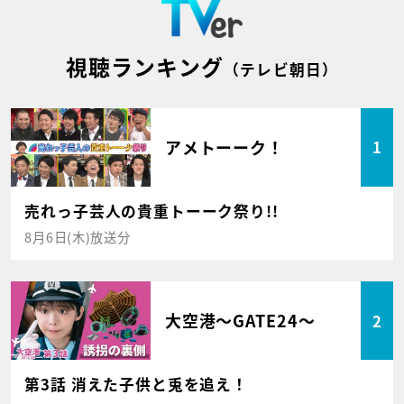
視聴ランキング
（テレビ朝日）
アメトーーク！
1
売れっ子芸人の貴重トーーク祭り!!
8月6日(木)放送分
大空港～GATE24～
2
第3話 消えた子供と兎を追え！