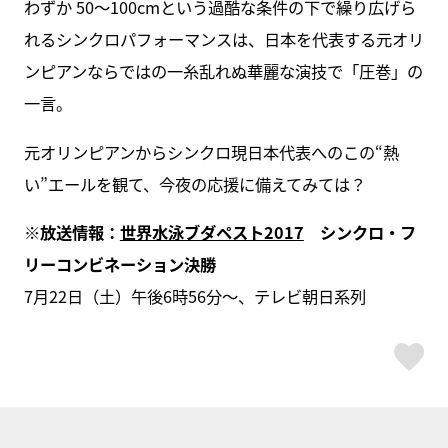
わずか 50～100cmという過酷な条件の下で繰り広げら
れるシンクロパフォーマンスは、日本を代表する元オリ
ンピアンならではの一糸乱れぬ華麗な演技で「圧巻」の
一言。
元オリンピアンからシンクロ現日本代表へのこの“熱
い”エールを観て、今夜の応援に備えてみては？
※放送情報：
世界水泳ブダペスト2017
シンクロ・フ
リーコンビネーション決勝
7月22日（土）午後6時56分～、テレビ朝日系列
ス