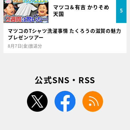
マツコ＆有吉 かりそめ
5
天国
マツコのTシャツ洗濯事情 たくろうの滋賀の魅力
プレゼンツアー
8月7日(金)放送分
公式SNS・RSS
twitter
facebook
rss