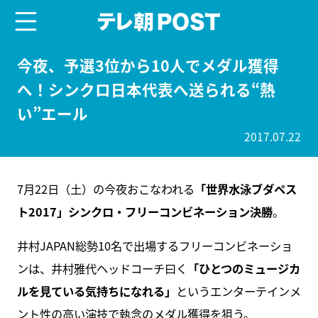
menu
テレ朝POST
今夜、予選3位から10人でメダル獲得
へ！シンクロ日本代表へ送られる“熱
い”エール
2017.07.22
7月22日（土）の今夜おこなわれる
「世界水泳ブダペス
ト2017」シンクロ・フリーコンビネーション決勝
。
井村JAPAN総勢10名で出場するフリーコンビネーショ
ンは、井村雅代ヘッドコーチ曰く
「ひとつのミュージカ
ルを見ている気持ちになれる」
というエンターテインメ
ント性の高い演技で執念のメダル獲得を狙う。