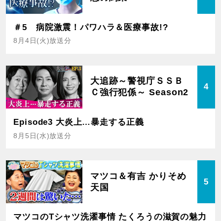
＃5 病院激震！パワハラ＆医療事故!?
8月4日(火)放送分
大追跡～警視庁ＳＳＢ
4
Ｃ強行犯係～ Season2
Episode3 大炎上…暴走する正義
8月5日(水)放送分
マツコ＆有吉 かりそめ
5
天国
マツコのTシャツ洗濯事情 たくろうの滋賀の魅力