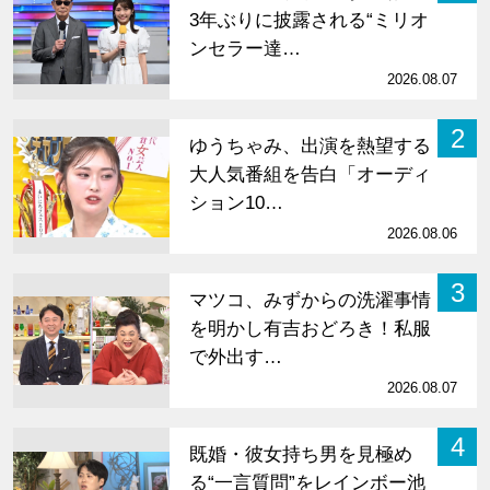
3年ぶりに披露される“ミリオ
ンセラー達…
2026.08.07
2
ゆうちゃみ、出演を熱望する
大人気番組を告白「オーディ
ション10…
2026.08.06
3
マツコ、みずからの洗濯事情
を明かし有吉おどろき！私服
で外出す…
2026.08.07
4
既婚・彼女持ち男を見極め
る“一言質問”をレインボー池