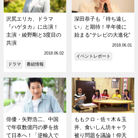
沢尻エリカ、ドラマ
深田恭子も「待ち遠し
『ハゲタカ』に出演！
い」と期待！半年後に
主演・綾野剛と3度目の
始まる“テレビの大進化”
共演
2018.06.01
2018.06.02
イベントレポート
ドラマ
番組情報
俳優・矢野浩二、中国
ももクロ・佐々木＆玉
で年収数億円の夢を捨
井、食いしん坊キャラ
て日本へ！「逆輸入で
被り問題を議論！仰天