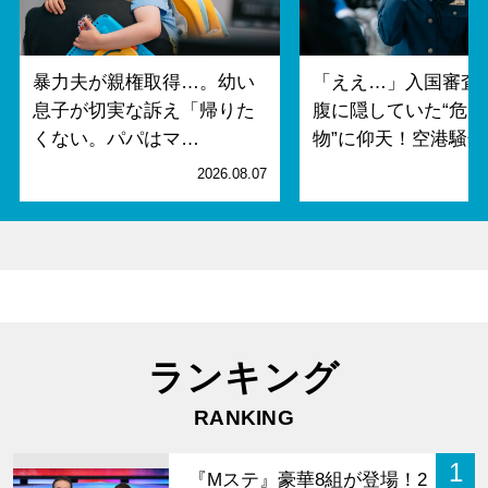
暴力夫が親権取得…。幼い
「ええ…」入国審査
息子が切実な訴え「帰りた
腹に隠していた“危険
くない。パパはマ…
物”に仰天！空港騒然
2026.08.07
2
ランキング
RANKING
1
『Mステ』豪華8組が登場！2