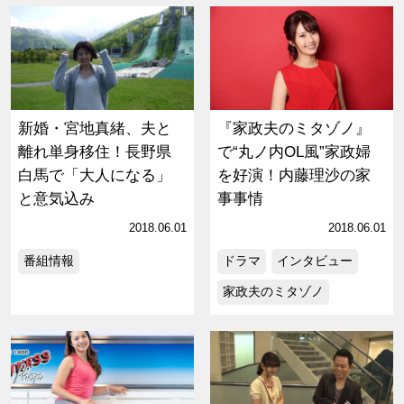
新婚・宮地真緒、夫と
『家政夫のミタゾノ』
離れ単身移住！長野県
で“丸ノ内OL風”家政婦
白馬で「大人になる」
を好演！内藤理沙の家
と意気込み
事事情
2018.06.01
2018.06.01
番組情報
ドラマ
インタビュー
家政夫のミタゾノ