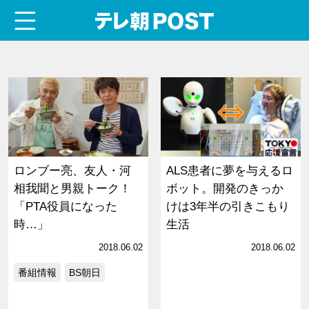
menu
テレ朝POST
ロンブー亮、友人・河
ALS患者に夢を与えるロ
相我聞と男親トーク！
ボット。開発のきっか
「PTA役員になった
けは3年半の引きこもり
時…」
生活
2018.06.02
2018.06.02
番組情報
BS朝日