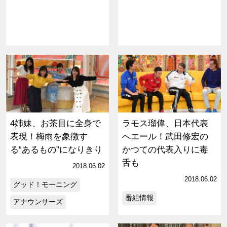
4姉妹、お茶目に全身で
ラモス瑠偉、日本代表
表現！梅雨を象徴す
へエール！武田修宏の
る“あるもの”になりきり
かつての代表入りに毒
舌も
2018.06.02
2018.06.02
グッド！モーニング
番組情報
アナウンサーズ