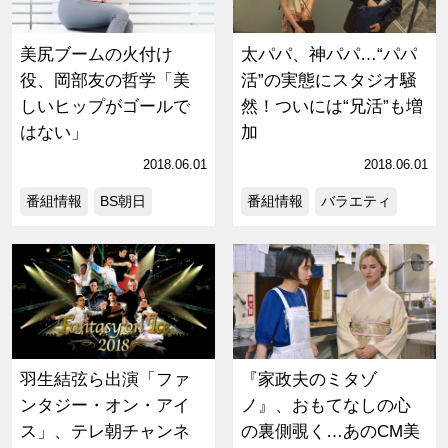
美尻ブームの火付け
太パパ、神パパ…“パパ
役、岡部友の哲学「美
活”の実態にスタジオ騒
しいヒップがゴールで
然！ついには“兄活”も増
はない」
加
2018.06.01
2018.06.01
番組情報
BS朝日
番組情報
バラエティ
羽生結弦ら出演「ファ
『家政夫のミタゾ
ンタジー・オン・アイ
ノ』、おもてなしの心
ス」、テレ朝チャンネ
の裏側覗く…あのCM美