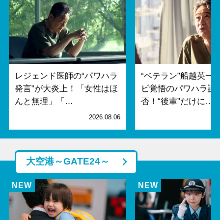
レジェンド医師の“パワハラ
“ベテラン”船越英一
発言”が大炎上！「女性はほ
ビ覚悟のパワハラ謝
んと無理」「…
否！“後輩”だけに…
2026.08.06
2
大空港～GATE24～