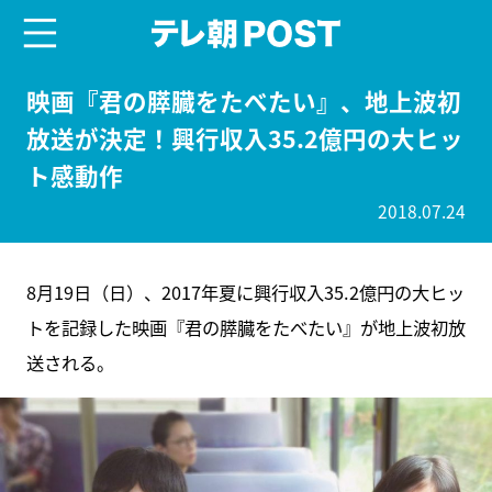
menu
テレ朝POST
映画『君の膵臓をたべたい』、地上波初
放送が決定！興行収入35.2億円の大ヒッ
ト感動作
2018.07.24
8月19日（日）、2017年夏に興行収入35.2億円の大ヒッ
トを記録した映画『君の膵臓をたべたい』が地上波初放
送される。