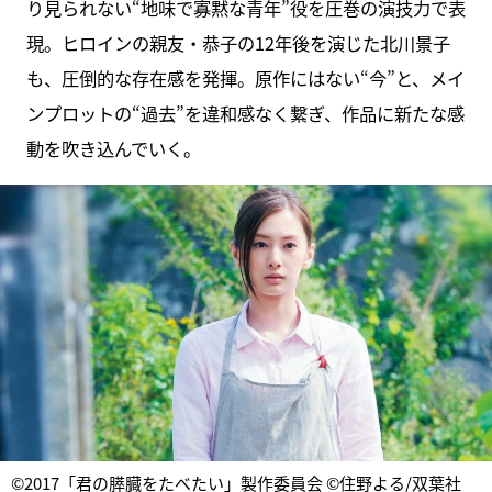
り見られない“地味で寡黙な青年”役を圧巻の演技力で表
現。ヒロインの親友・恭子の12年後を演じた北川景子
も、圧倒的な存在感を発揮。原作にはない“今”と、メイ
ンプロットの“過去”を違和感なく繋ぎ、作品に新たな感
動を吹き込んでいく。
©2017「君の膵臓をたべたい」製作委員会 ©住野よる/双葉社