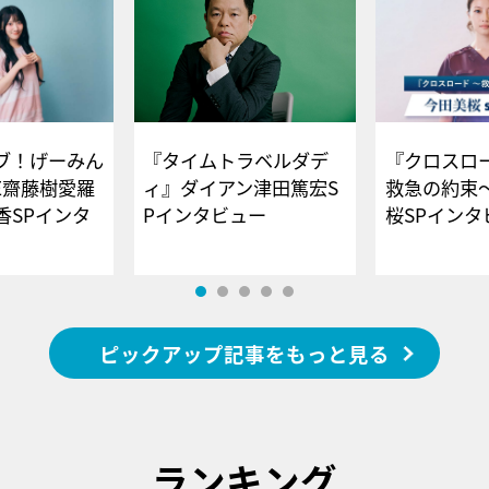
ブ！げーみん
『タイムトラベルダデ
『クロスロー
E齋藤樹愛羅
ィ』ダイアン津田篤宏S
救急の約束
香SPインタ
Pインタビュー
桜SPイ
ピックアップ記事をもっと見る
ランキング