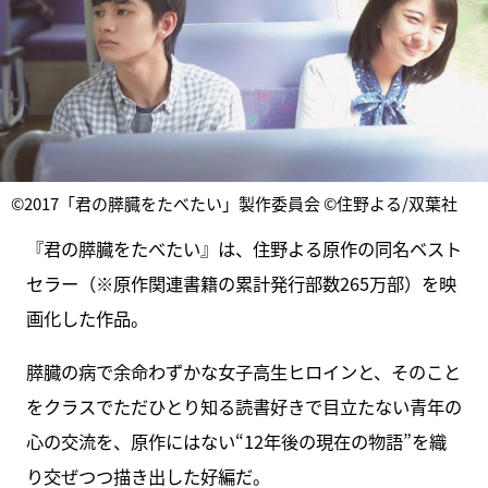
©2017「君の膵臓をたべたい」製作委員会 ©住野よる/双葉社
『君の膵臓をたべたい』は、住野よる原作の同名ベスト
セラー（※原作関連書籍の累計発行部数265万部）を映
画化した作品。
膵臓の病で余命わずかな女子高生ヒロインと、そのこと
をクラスでただひとり知る読書好きで目立たない青年の
心の交流を、原作にはない“12年後の現在の物語”を織
り交ぜつつ描き出した好編だ。