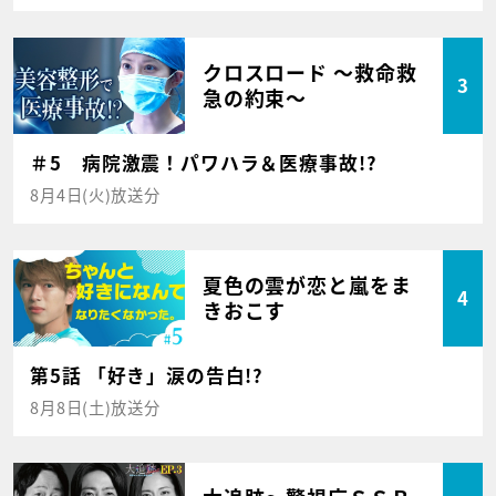
クロスロード ～救命救
3
急の約束～
＃5 病院激震！パワハラ＆医療事故!?
8月4日(火)放送分
夏色の雲が恋と嵐をま
4
きおこす
第5話 「好き」涙の告白!?
8月8日(土)放送分