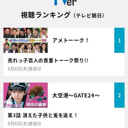
視聴ランキング
（テレビ朝日）
アメトーーク！
1
売れっ子芸人の貴重トーーク祭り!!
8月6日(木)放送分
大空港～GATE24～
2
第3話 消えた子供と兎を追え！
8月6日(木)放送分