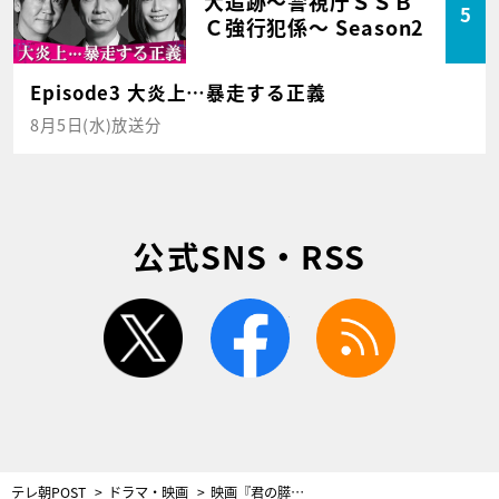
大追跡～警視庁ＳＳＢ
5
Ｃ強行犯係～ Season2
Episode3 大炎上…暴走する正義
8月5日(水)放送分
公式SNS・RSS
twitter
facebook
rss
テレ朝POST
ドラマ・映画
映画『君の膵臓をたべたい』、地上波初放送が決定！興行収入35.2億円の大ヒット感動作