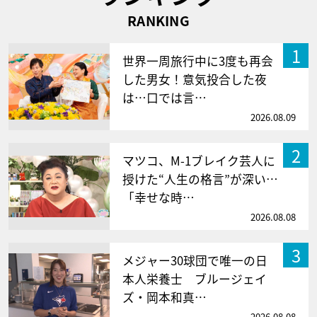
RANKING
1
世界一周旅行中に3度も再会
した男女！意気投合した夜
は…口では言…
2026.08.09
2
マツコ、M-1ブレイク芸人に
授けた“人生の格言”が深い…
「幸せな時…
2026.08.08
3
メジャー30球団で唯一の日
本人栄養士 ブルージェイ
ズ・岡本和真…
2026.08.08