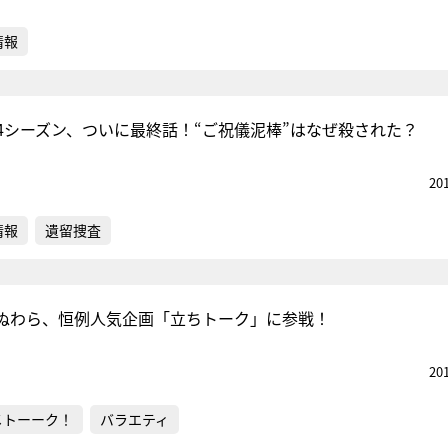
情報
4シーズン、ついに最終話！“ご祝儀泥棒”はなぜ殺された？
20
情報
遺留捜査
ぬわら、恒例人気企画「立ちトーク」に参戦！
20
メトーーク！
バラエティ