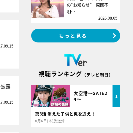
の“お知らせ” 原因不
明…
2026.08.05
もっと見る
17.09.15
視聴ランキング
（テレビ朝日）
ー披露
大空港～GATE2
1
4～
17.09.15
第3話 消えた子供と兎を追え！
8月6日(木)放送分