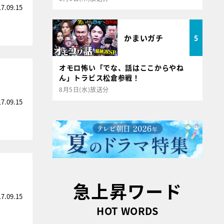
17.09.15
かまいガチ
5
オモロ怖い「でな、話はここからやね
ん」トラビス松倉参戦！
8月5日(水)放送分
17.09.15
急上昇ワード
17.09.15
HOT WORDS