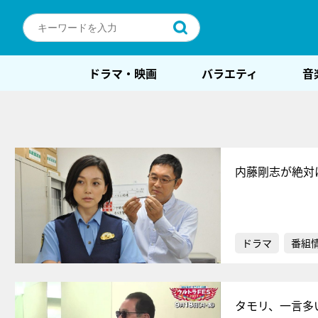
ドラマ・映画
バラエティ
音
内藤剛志が絶対
ドラマ
番組
タモリ、一言多