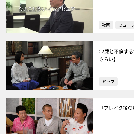
動画
ミュー
52歳と不倫す
さらい】
ドラマ
「ブレイク後の