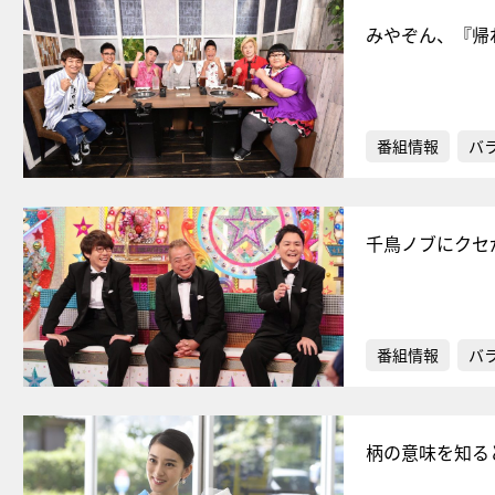
みやぞん、『帰
番組情報
バ
千鳥ノブにクセ
番組情報
バ
柄の意味を知る