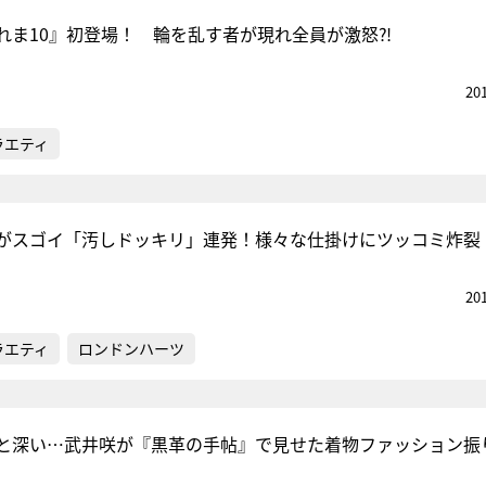
れま10』初登場！ 輪を乱す者が現れ全員が激怒⁈
20
ラエティ
がスゴイ「汚しドッキリ」連発！様々な仕掛けにツッコミ炸裂
20
ラエティ
ロンドンハーツ
と深い…武井咲が『黒革の手帖』で見せた着物ファッション振