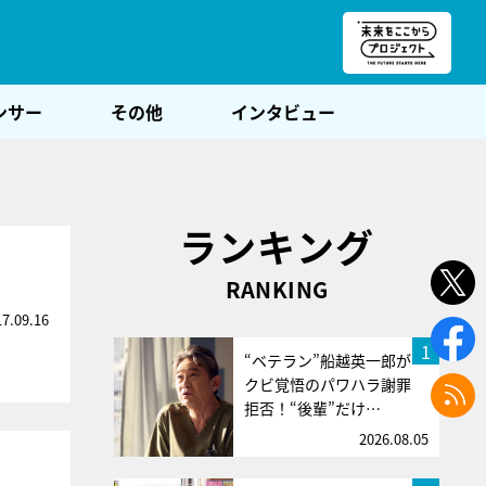
朝POST
ンサー
その他
インタビュー
ランキング
RANKING
17.09.16
1
“ベテラン”船越英一郎が
クビ覚悟のパワハラ謝罪
拒否！“後輩”だけ…
2026.08.05