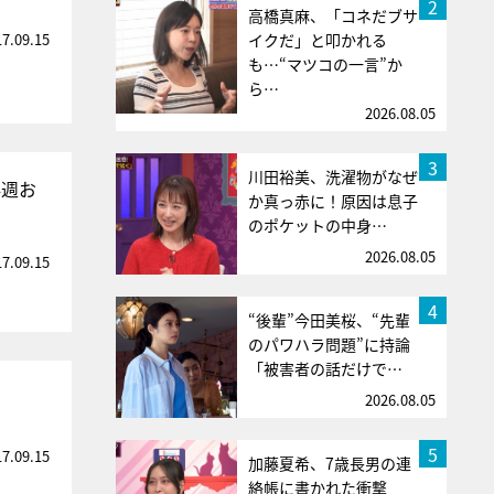
2
高橋真麻、「コネだブサ
17.09.15
イクだ」と叩かれる
も…“マツコの一言”か
ら…
2026.08.05
3
川田裕美、洗濯物がなぜ
4週お
か真っ赤に！原因は息子
のポケットの中身…
2026.08.05
17.09.15
4
“後輩”今田美桜、“先輩
のパワハラ問題”に持論
「被害者の話だけで…
2026.08.05
5
17.09.15
加藤夏希、7歳長男の連
絡帳に書かれた衝撃