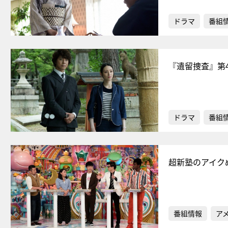
ドラマ
番組
『遺留捜査』第
ドラマ
番組
超新塾のアイク
番組情報
ア