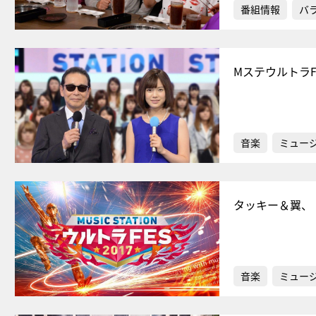
番組情報
バ
Mステウルトラ
音楽
ミュー
タッキー＆翼、
音楽
ミュー