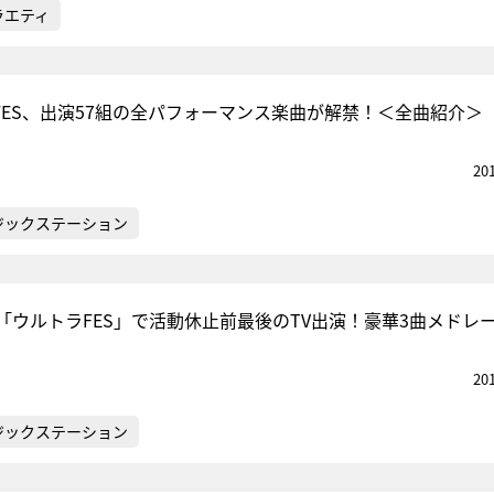
ラエティ
FES、出演57組の全パフォーマンス楽曲が解禁！＜全曲紹介＞
20
ジックステーション
「ウルトラFES」で活動休止前最後のTV出演！豪華3曲メドレ
20
ジックステーション