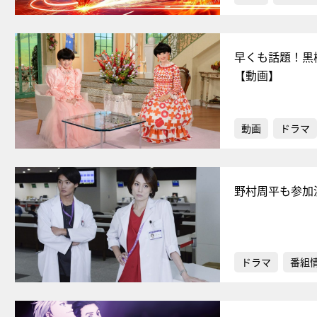
早くも話題！黒
【動画】
動画
ドラマ
野村周平も参加
ドラマ
番組