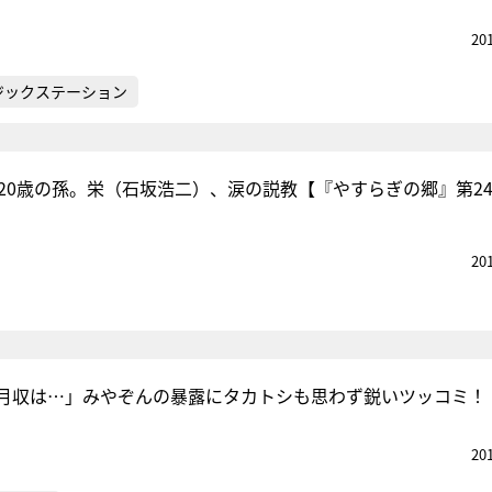
20
ジックステーション
る20歳の孫。栄（石坂浩二）、涙の説教【『やすらぎの郷』第2
20
月収は…」みやぞんの暴露にタカトシも思わず鋭いツッコミ！
20