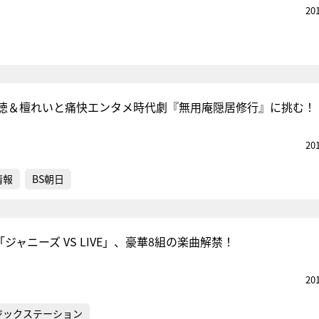
20
徳＆檀れいと痛快エンタメ時代劇『無用庵隠居修行』に挑む！
20
情報
BS朝日
「ジャニーズ VS LIVE」、豪華8組の楽曲解禁！
20
ジックステーション