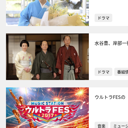
ドラマ
水谷豊、岸部一
ドラマ
番組
ウルトラFESの
音楽
ミュー