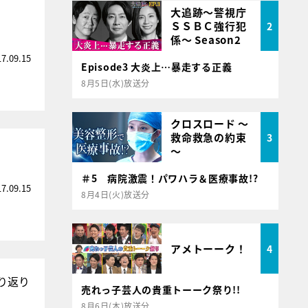
大追跡～警視庁
ＳＳＢＣ強行犯
2
係～ Season2
17.09.15
Episode3 大炎上…暴走する正義
8月5日(水)放送分
クロスロード ～
救命救急の約束
3
～
＃5 病院激震！パワハラ＆医療事故!?
17.09.15
8月4日(火)放送分
アメトーーク！
4
り返り
売れっ子芸人の貴重トーーク祭り!!
8月6日(木)放送分