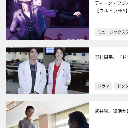
ディーン・フジオ
【ウルトラFES
ミュージックス
野村周平、『ド
ドラマ
ドク
武井咲、復活か