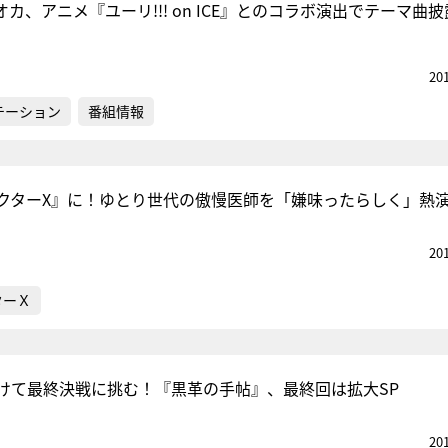
カ、アニメ『ユーリ!!! on ICE』とのコラボ演出でテーマ曲
】
20
テーション
番組情報
クターX』に！ゆとり世代の傲慢医師を「嫌味ったらしく」熱
20
ターＸ
けて最終決戦に挑む！『黒革の手帖』、最終回は拡大SP
20