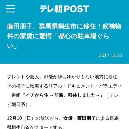
menu
テレ朝POST
藤田朋子、群馬県桐生市に移住！候補物
件の家賃に驚愕「都心の駐車場ぐら
い」
2017.12.10
タレントや芸人、俳優が縁もゆかりもない地方に移住。
その様子に密着するリアル・ドキュメント・バラエティ
ー番組
『イチから住 ～前略、移住しました～』
（テレ
ビ朝日系）。
12月10（日）の放送から、
女優・藤田朋子
による群馬
県桐生市篇がスタートする。