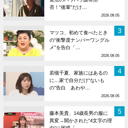
否！“後輩”だけ…
2026.08.05
3
マツコ、初めて食べたとき
の“衝撃度ナンバーワングル
メ”を告白「…
2026.08.05
4
若槻千夏、家族にはあるの
に…家で自分だけ“ないも
の”告白 あわや…
2026.08.05
5
藤本美貴、14歳長男の服に
異変→聞かされた“4文字の理