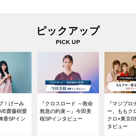
ピックアップ
PICK UP
ブ！げーみ
『クロスロード ～救命
『マジプロ
VE齋藤樹愛
救急の約束～』今田美
ー、ももク
舞香SPイン
桜SPインタビュー
クロ×東京0
タビュー