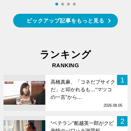
ピックアップ記事をもっと見る
ランキング
RANKING
1
高橋真麻、「コネだブサイク
だ」と叩かれるも…“マツコ
の一言”から…
2026.08.05
2
“ベテラン”船越英一郎がクビ
覚悟のパワハラ謝罪拒