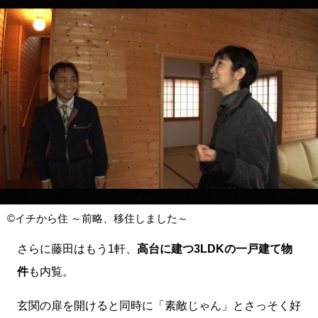
©イチから住 ～前略、移住しました～
さらに藤田はもう1軒、
高台に建つ3LDKの一戸建て物
件
も内覧。
玄関の扉を開けると同時に「素敵じゃん」とさっそく好