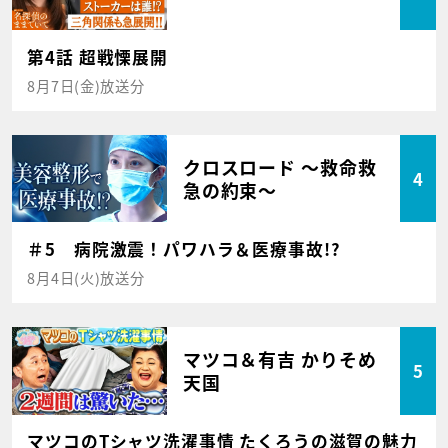
第4話 超戦慄展開
8月7日(金)放送分
クロスロード ～救命救
4
急の約束～
＃5 病院激震！パワハラ＆医療事故!?
8月4日(火)放送分
マツコ＆有吉 かりそめ
5
天国
マツコのTシャツ洗濯事情 たくろうの滋賀の魅力