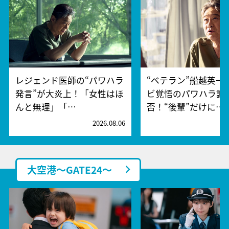
レジェンド医師の“パワハラ
“ベテラン”船越英一
発言”が大炎上！「女性はほ
ビ覚悟のパワハラ謝
んと無理」「…
否！“後輩”だけに…
2026.08.06
2
大空港～GATE24～