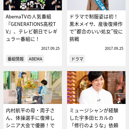
AbemaTVの人気番組
ドラマで制服姿は初！
『GENERATIONS高校T
黒木メイサ、産後復帰作
V』、テレビ朝日でレギ
で“都合のいい処女”役に
ュラー番組に！
挑戦
2017.09.25
2017.09.25
番組情報
ABEMA
ドラマ
内村航平の母・周子さ
ミュージシャンが経験
ん、体操選手に復帰し
した宇多田ヒカルの
シニア大会で優勝！で
「修行のような」依頼