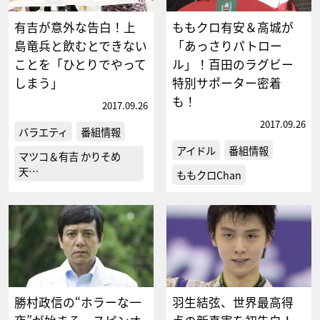
有吉が意外な告白！上
ももクロ有安＆高城が
島竜兵と飲むとできない
「あっさりパトロー
ことを「ひとりでやって
ル」！百田のラグビー
しまう」
特別サポーター密着
も！
2017.09.26
2017.09.26
バラエティ
番組情報
アイドル
番組情報
マツコ＆有吉 かりそめ
天…
ももクロChan
勝村政信の“ホラーな一
羽生結弦、世界最高得