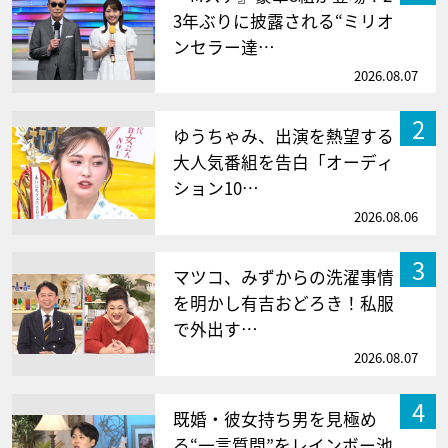
3年ぶりに披露される“ミリオ
ンセラー達…
2026.08.07
2
ゆうちゃみ、出演を熱望する
大人気番組を告白「オーディ
ション10…
2026.08.06
3
マツコ、みずからの洗濯事情
を明かし有吉おどろき！私服
で外出す…
2026.08.07
4
既婚・彼女持ち男を見極め
る“一言質問”をレインボー池