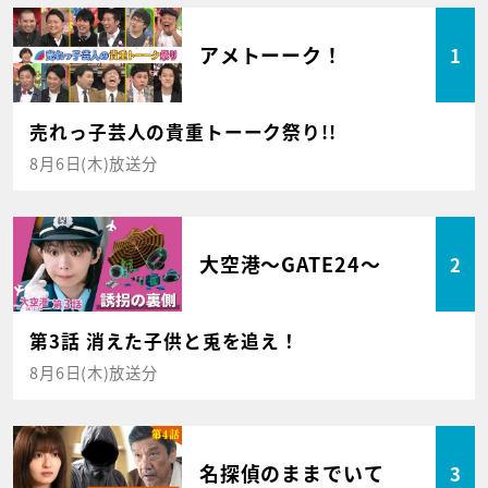
アメトーーク！
1
売れっ子芸人の貴重トーーク祭り!!
8月6日(木)放送分
大空港～GATE24～
2
第3話 消えた子供と兎を追え！
8月6日(木)放送分
名探偵のままでいて
3