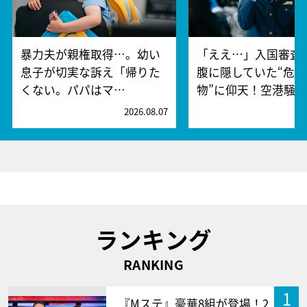
暴力夫が親権取得…。幼い
「ええ…」入国審査
息子が切実な訴え「帰りた
腹に隠していた“危険
くない。パパはマ…
物”に仰天！空港騒
2026.08.07
2
ランキング
RANKING
1
『Mステ』豪華8組が登場！2