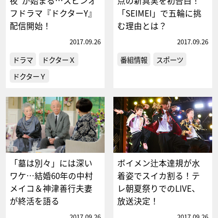
夜”が始まる…スピンオ
点の新真実を初告白！
フドラマ『ドクターY』
「SEIMEI」で五輪に挑
配信開始！
む理由とは？
2017.09.26
2017.09.26
ドラマ
ドクターＸ
番組情報
スポーツ
ドクターＹ
「墓は別々」には深い
ボイメン辻本達規が水
ワケ…結婚60年の中村
着姿でスイカ割る！テ
メイコ＆神津善行夫妻
レ朝夏祭りでのLIVE、
が終活を語る
放送決定！
2017.09.26
2017.09.26