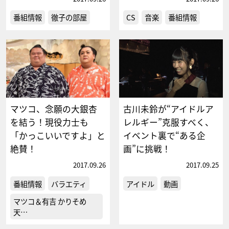
番組情報
徹子の部屋
CS
音楽
番組情報
マツコ、念願の大銀杏
古川未鈴が“アイドルア
を結う！現役力士も
レルギー”克服すべく、
「かっこいいですよ」と
イベント裏で“ある企
絶賛！
画”に挑戦！
2017.09.26
2017.09.25
番組情報
バラエティ
アイドル
動画
マツコ＆有吉 かりそめ
天…