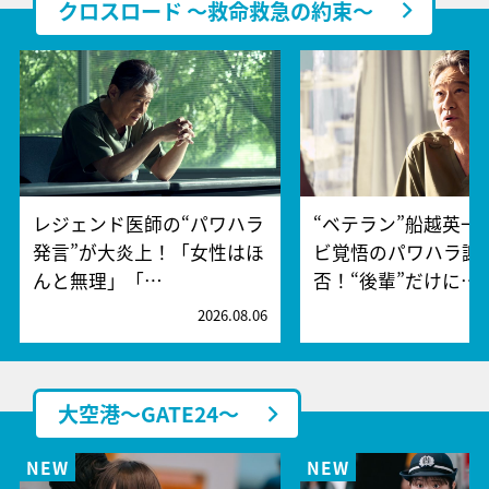
クロスロード ～救命救急の約束～
レジェンド医師の“パワハラ
“ベテラン”船越英一
発言”が大炎上！「女性はほ
ビ覚悟のパワハラ謝
んと無理」「…
否！“後輩”だけに…
2026.08.06
2
大空港～GATE24～