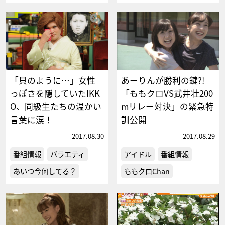
「貝のように…」女性
あーりんが勝利の鍵?!
っぽさを隠していたIKK
「ももクロVS武井壮200
O、同級生たちの温かい
mリレー対決」の緊急特
言葉に涙！
訓公開
2017.08.30
2017.08.29
番組情報
バラエティ
アイドル
番組情報
あいつ今何してる？
ももクロChan