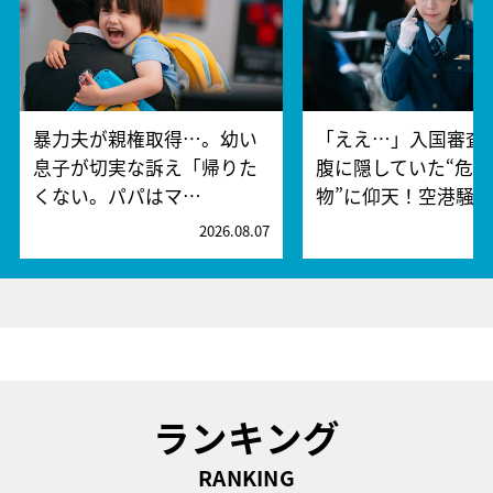
暴力夫が親権取得…。幼い
「ええ…」入国審査
息子が切実な訴え「帰りた
腹に隠していた“危険
くない。パパはマ…
物”に仰天！空港騒
2026.08.07
2
ランキング
RANKING