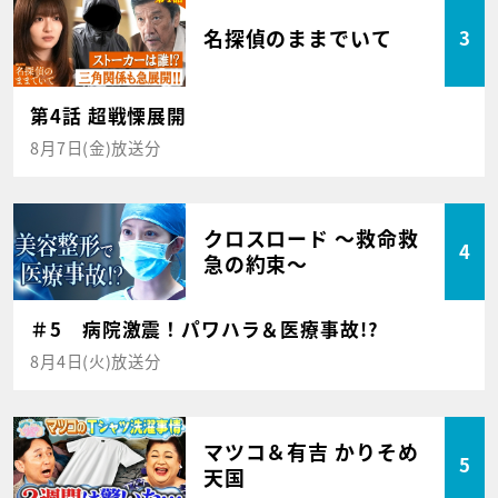
名探偵のままでいて
3
第4話 超戦慄展開
8月7日(金)放送分
クロスロード ～救命救
4
急の約束～
＃5 病院激震！パワハラ＆医療事故!?
8月4日(火)放送分
マツコ＆有吉 かりそめ
5
天国