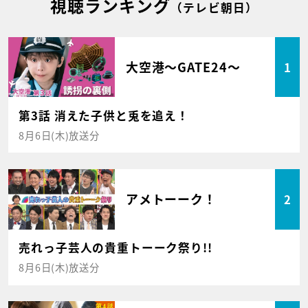
視聴ランキング
（テレビ朝日）
大空港～GATE24～
1
第3話 消えた子供と兎を追え！
8月6日(木)放送分
アメトーーク！
2
売れっ子芸人の貴重トーーク祭り!!
8月6日(木)放送分