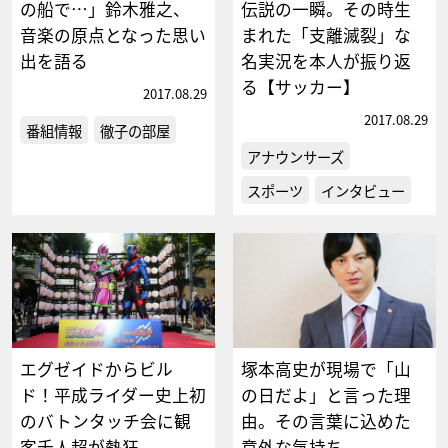
の船で…」鈴木雅之、
伝説の一瞬。その時生
音楽の原点となった思い
まれた「支離滅裂」な
出を語る
名実況を本人が振り返
る【サッカー】
2017.08.29
2017.08.29
番組情報
徹子の部屋
アナウンサーズ
スポーツ
インタビュー
エグゼイドからビル
塚本高史が現場で「山
ド！平成ライダー史上初
の日だよ」と言った理
のバトンタッチ会に観
由。その言葉に込めた
客千人超が熱狂
意外な気持ち