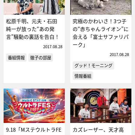
松原千明、元夫・石田
究極のかわいさ！3つ子
純一が放った“あの発
の“赤ちゃんライオン”に
言”騒動の裏話を告白！
会える「富士サファリパ
ーク」
2017.08.28
2017.08.28
番組情報
徹子の部屋
グッド！モーニング
情報番組
9.18「MステウルトラFE
カズレーザー、天才高