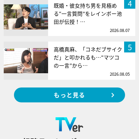
4
既婚・彼女持ち男を見極め
る“一言質問”をレインボー池
田が伝授！…
2026.08.07
5
高橋真麻、「コネだブサイク
だ」と叩かれるも…“マツコ
の一言”から…
2026.08.05
もっと見る