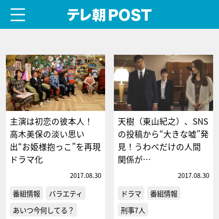
menu
テレ朝POST
主演は初恋の彼本人！
天樹（東山紀之）、SNS
高木美保の淡い思い
の投稿から“大きな嘘”発
出“お姫様抱っこ”を再現
見！うわべだけの人間
ドラマ化
関係が…
2017.08.30
2017.08.30
番組情報
バラエティ
ドラマ
番組情報
あいつ今何してる？
刑事7人